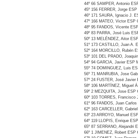
44º 66 SAMPER, Antonio 
45º 156 FERRER, Jorge ES
46º 171 SAURA, Ignacio J.
47º 166 MATEO, Victor ESP
48º 95 FANDOS, Vicente ES
49º 83 PARRA, José Luis E
50º 13 MELÉNDEZ, Aitor E
51º 173 CASTILLO, Juan A.
52º 164 MORCILLO, Rubén 
53º 101 DEL PRADO, Joaqu
54º 94 GARCIA, Javier ESP
55º 74 DOMINGUEZ, Luis E
56º 71 MANRUBIA, Jose Gab
57º 24 FUSTER, José Javie
58º 106 MARTÍNEZ, Miguel 
59º 2 MEZQUITA, Jose ESP 
60º 103 TORRES, Francisco
61º 96 FANDOS, Juan Carlo
62º 163 CARCELLER, Gabrie
63º 23 ARROYO, Manuel ES
64º 119 LLOPIS, Enrique E
65º 87 SERRANO, Alejandri
66º 1 JIMENEZ, Robert ESP