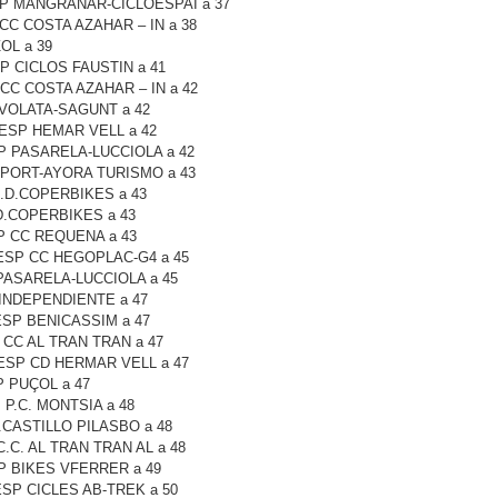
ESP MANGRANAR-CICLOESPAI a 37
 CC COSTA AZAHAR – IN a 38
OL a 39
SP CICLOS FAUSTIN a 41
 CC COSTA AZAHAR – IN a 42
P VOLATA-SAGUNT a 42
l ESP HEMAR VELL a 42
SP PASARELA-LUCCIOLA a 42
GSPORT-AYORA TURISMO a 43
C.D.COPERBIKES a 43
.D.COPERBIKES a 43
SP CC REQUENA a 43
e ESP CC HEGOPLAC-G4 a 45
 PASARELA-LUCCIOLA a 45
 INDEPENDIENTE a 47
 ESP BENICASSIM a 47
P CC AL TRAN TRAN a 47
 ESP CD HERMAR VELL a 47
P PUÇOL a 47
 P.C. MONTSIA a 48
C.CASTILLO PILASBO a 48
C.C. AL TRAN TRAN AL a 48
SP BIKES VFERRER a 49
 ESP CICLES AB-TREK a 50