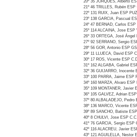
20º 35 JORQUES, Alberto 
21º 46 TRILLES, Rubén ESP
22º 131 RUIX, Juan ESP PUZ
23º 138 GARCIA, Pascual E
24º 47 BERNAD, Carlos ESP
25º 114 ALCAINA, Jose ES
26º 33 ORTEGA, José Ánge
27º 92 SERRANO, Sergio E
28º 56 GOR, Antonio ESP 
29º 11 LLUECA, David ESP 
30º 17 ROS, Vicente ESP C
31º 162 ALGABA, Gabriel E
32º 36 GUIJARRO, Inocent
33º 100 PARRA, Jaime ESP
34º 160 MARZA, Alvaro ESP
35º 109 MONTANER, Javier
36º 105 GALVEZ, Adrian ES
37º 80 ALBALADEJO, Pedro
38º 136 MARCO, Vicente ES
39º 89 SANCHO, Batiste ESP
40º 8 CHULVI, Jose ESP C.
41º 76 GARCIA, Sergio ESP 
42º 116 ALACREU, Javier E
43º 121 AGUILELLA, Nestor