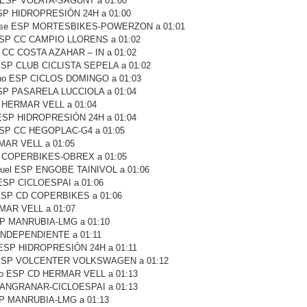
 ESP VOLATA-SAGUNT a 01:00
 ESP HIDROPRESIÓN 24H a 01:00
Jose ESP MORTESBIKES-POWERZON a 01:01
en ESP CC CAMPIO LLORENS a 01:02
 CC COSTA AZAHAR – IN a 01:02
ESP CLUB CICLISTA SEPELA a 01:02
iano ESP CICLOS DOMINGO a 01:03
SP PASARELA LUCCIOLA a 01:04
D HERMAR VELL a 01:04
 ESP HIDROPRESIÓN 24H a 01:04
ESP CC HEGOPLAC-G4 a 01:05
EMAR VELL a 01:05
P COPERBIKES-OBREX a 01:05
nuel ESP ENGOBE TAINIVOL a 01:06
 ESP CICLOESPAI a 01:06
ESP CD COPERBIKES a 01:06
MAR VELL a 01:07
SP MANRUBIA-LMG a 01:10
 INDEPENDIENTE a 01:11
 ESP HIDROPRESIÓN 24H a 01:11
 ESP VOLCENTER VOLKSWAGEN a 01:12
co ESP CD HERMAR VELL a 01:13
 MANGRANAR-CICLOESPAI a 01:13
SP MANRUBIA-LMG a 01:13