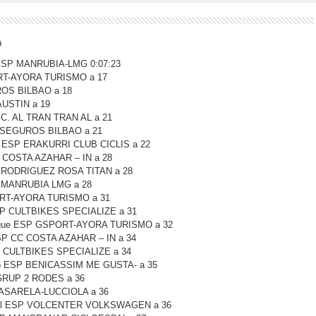
A
 ESP MANRUBIA-LMG 0:07:23
RT-AYORA TURISMO a 17
ROS BILBAO a 18
AUSTIN a 19
.C. AL TRAN TRAN AL a 21
 SEGUROS BILBAO a 21
o ESP ERAKURRI CLUB CICLIS a 22
 COSTA AZAHAR – IN a 28
P RODRIGUEZ ROSA TITAN a 28
P MANRUBIA LMG a 28
PORT-AYORA TURISMO a 31
SP CULTBIKES SPECIALIZE a 31
Migue ESP GSPORT-AYORA TURISMO a 32
SP CC COSTA AZAHAR – IN a 34
P CULTBIKES SPECIALIZE a 34
o ESP BENICASSIM ME GUSTA- a 35
 GRUP 2 RODES a 36
PASARELA-LUCCIOLA a 36
guel ESP VOLCENTER VOLKSWAGEN a 36