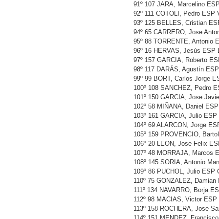
91º 107 JARA, Marcelino E
92º 111 COTOLI, Pedro E
93º 125 BELLES, Cristian 
94º 65 CARRERO, Jose Anto
95º 88 TORRENTE, Antonio 
96º 16 HERVAS, Jesús ESP 
97º 157 GARCIA, Roberto E
98º 117 DARÁS, Agustín ES
99º 99 BORT, Carlos Jorge
100º 108 SANCHEZ, Pedro E
101º 150 GARCIA, Jose Jav
102º 58 MIÑANA, Daniel E
103º 161 GARCIA, Julio ES
104º 69 ALARCON, Jorge ES
105º 159 PROVENCIO, Bart
106º 20 LEON, Jose Felix E
107º 48 MORRAJA, Marcos 
108º 145 SORIA, Antonio M
109º 86 PUCHOL, Julio ESP 
110º 75 GONZALEZ, Damian 
111º 134 NAVARRO, Borja E
112º 98 MACIAS, Victor ES
113º 158 ROCHERA, Jose Sa
114º 151 MENDEZ, Francisc