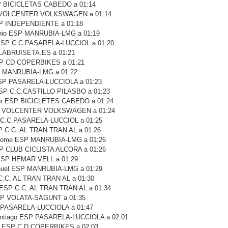
SP BICICLETAS CABEDO a 01:14
SP VOLCENTER VOLKSWAGEN a 01:14
ESP INDEPENDIENTE a 01:18
nio ESP MANRUBIA-LMG a 01:19
ESP C.C.PASARELA-LUCCIOL a 01:20
LABRUISETA.ES a 01:21
SP CD COPERBIKES a 01:21
P MANRUBIA-LMG a 01:22
 ESP PASARELA-LUCCIOLA a 01:23
SP C.C.CASTILLO PILASBO a 01:23
ier ESP BICICLETES CABEDO a 01:24
SP VOLCENTER VOLKSWAGEN a 01:24
P C.C.PASARELA-LUCCIOL a 01:25
P C.C. AL TRAN TRAN AL a 01:26
olome ESP MANRUBIA-LMG a 01:26
SP CLUB CICLISTA ALCORA a 01:26
ESP HEMAR VELL a 01:29
anuel ESP MANRUBIA-LMG a 01:29
C.C. AL TRAN TRAN AL a 01:30
ESP C.C. AL TRAN TRAN AL a 01:34
SP VOLATA-SAGUNT a 01:35
P PASARELA-LUCCIOLA a 01:47
ntiago ESP PASARELA-LUCCIOLA a 02:01
o ESP C.D.COPERBIKES a 02:03