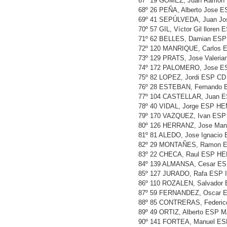
67º 19 GOMEZ, Juan Ramon
68º 26 PEÑA, Alberto Jose
69º 41 SEPÚLVEDA, Juan 
70º 57 GIL, Víctor Gil llor
71º 62 BELLES, Damian ESP
72º 120 MANRIQUE, Carlos 
73º 129 PRATS, Jose Valer
74º 172 PALOMERO, Jose E
75º 82 LOPEZ, Jordi ESP C
76º 28 ESTEBAN, Fernando
77º 104 CASTELLAR, Juan 
78º 40 VIDAL, Jorge ESP H
79º 170 VAZQUEZ, Ivan ES
80º 126 HERRANZ, Jose Ma
81º 81 ALEDO, Jose Ignacio
82º 29 MONTAÑES, Ramon 
83º 22 CHECA, Raul ESP HE
84º 139 ALMANSA, Cesar E
85º 127 JURADO, Rafa ESP
86º 110 ROZALEN, Salvador
87º 59 FERNANDEZ, Oscar
88º 85 CONTRERAS, Federi
89º 49 ORTIZ, Alberto ESP
90º 141 FORTEA, Manuel E