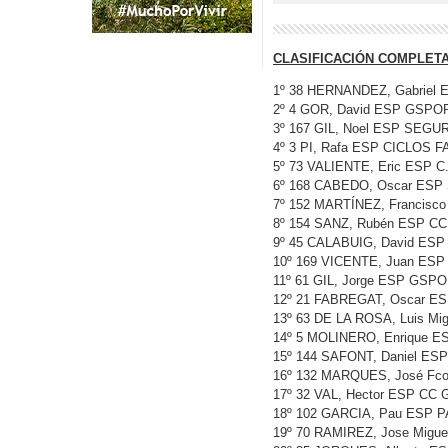
CLASIFICACIÓN COMPLET
1º 38 HERNANDEZ, Gabriel
2º 4 GOR, David ESP GSPO
3º 167 GIL, Noel ESP SEGU
4º 3 PI, Rafa ESP CICLOS F
5º 73 VALIENTE, Eric ESP C
6º 168 CABEDO, Oscar ESP
7º 152 MARTÍNEZ, Francisc
8º 154 SANZ, Rubén ESP CC
9º 45 CALABUIG, David ES
10º 169 VICENTE, Juan ES
11º 61 GIL, Jorge ESP GS
12º 21 FABREGAT, Oscar E
13º 63 DE LA ROSA, Luis 
14º 5 MOLINERO, Enrique E
15º 144 SAFONT, Daniel ES
16º 132 MARQUES, José Fc
17º 32 VAL, Hector ESP CC
18º 102 GARCIA, Pau ESP 
19º 70 RAMIREZ, Jose Mi