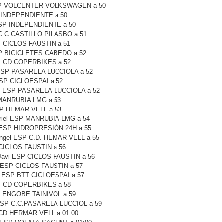
ESP VOLCENTER VOLKSWAGEN a 50
P INDEPENDIENTE a 50
 ESP INDEPENDIENTE a 50
 C.C.CASTILLO PILASBO a 51
P CICLOS FAUSTIN a 51
SP BICICLETES CABEDO a 52
SP CD COPERBIKES a 52
 ESP PASARELA LUCCIOLA a 52
ESP CICLOESPAI a 52
in ESP PASARELA-LUCCIOLA a 52
 MANRUBIA LMG a 53
SP HEMAR VELL a 53
riel ESP MANRUBIA-LMG a 54
r ESP HIDROPRESIÓN 24H a 55
Ángel ESP C.D. HEMAR VELL a 55
CICLOS FAUSTIN a 56
 Javi ESP CICLOS FAUSTIN a 56
s ESP CICLOS FAUSTIN a 57
l ESP BTT CICLOESPAI a 57
P CD COPERBIKES a 58
SP ENGOBE TAINIVOL a 59
 ESP C.C.PASARELA-LUCCIOL a 59
 CD HERMAR VELL a 01:00