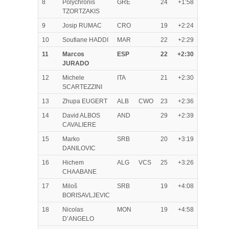
8
Polychronis
GRE
24
+1:58
TZORTZAKIS
9
Josip RUMAC
CRO
19
+2:24
10
Soufiane HADDI
MAR
22
+2:29
11
Marcos
ESP
22
+2:30
JURADO
12
Michele
ITA
21
+2:30
SCARTEZZINI
13
Zhupa EUGERT
ALB
CWO
23
+2:36
14
David ALBOS
AND
29
+2:39
CAVALIERE
15
Marko
SRB
20
+3:19
DANILOVIC
16
Hichem
ALG
VCS
25
+3:26
CHAABANE
17
Miloš
SRB
19
+4:08
BORISAVLJEVIC
18
Nicolas
MON
19
+4:58
D’ANGELO