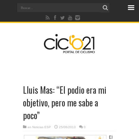
Lluis Mas: “El podio era mi
objetivo, pero me sabe a
poco”
en
Noticias ESP
25/06/2013
0
El