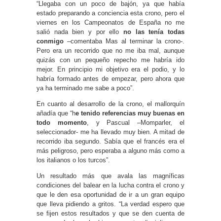
“Llegaba con un poco de bajón, ya que había
estado preparando a conciencia esta crono, pero el
viernes en los Campeonatos de España no me
salió nada bien y por ello
no las tenía todas
conmigo
–comentaba Mas al terminar la crono-.
Pero era un recorrido que no me iba mal, aunque
quizás con un pequeño repecho me habría ido
mejor. En principio mi objetivo era el podio, y lo
habría formado antes de empezar, pero ahora que
ya ha terminado me sabe a poco”.
En cuanto al desarrollo de la crono, el mallorquín
añadía que “h
e tenido referencias muy buenas en
todo momento
, y Pascual –Momparler, el
seleccionador- me ha llevado muy bien. A mitad de
recorrido iba segundo. Sabía que el francés era el
más peligroso, pero esperaba a alguno más como a
los italianos o los turcos”.
Un resultado más que avala las magníficas
condiciones del balear en la lucha contra el crono y
que le den esa oportunidad de ir a un gran equipo
que lleva pidiendo a gritos. “La verdad espero que
se fijen estos resultados y que se den cuenta de