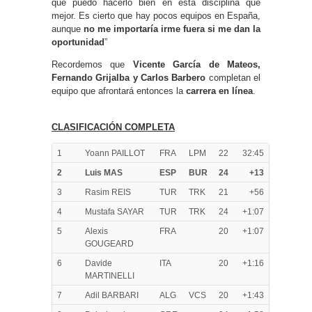
que puedo hacerlo bien en esta disciplina que
mejor. Es cierto que hay pocos equipos en España,
aunque
no me importaría irme fuera si me dan la
oportunidad
”
Recordemos que
Vicente García de Mateos,
Fernando Grijalba y Carlos Barbero
completan el
equipo que afrontará entonces la
carrera en línea
.
CLASIFICACIÓN COMPLETA
1
Yoann PAILLOT
FRA
LPM
22
32:45
2
Luis MAS
ESP
BUR
24
+13
3
Rasim REIS
TUR
TRK
21
+56
4
Mustafa SAYAR
TUR
TRK
24
+1:07
5
Alexis
FRA
20
+1:07
GOUGEARD
6
Davide
ITA
20
+1:16
MARTINELLI
7
Adil BARBARI
ALG
VCS
20
+1:43