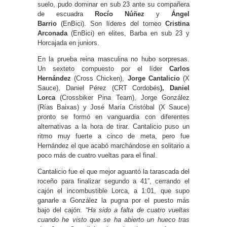
suelo, pudo dominar en sub 23 ante su compañera
de escuadra
Rocío Núñez
y
Ángel
Barrio
(EnBici). Son líderes del torneo
Cristina
Arconada
(EnBici) en elites, Barba en sub 23 y
Horcajada en juniors.
En la prueba reina masculina no hubo sorpresas.
Un sexteto compuesto por el líder
Carlos
Hernández
(Cross Chicken),
Jorge Cantalicio
(X
Sauce), Daniel Pérez (CRT Cordobés
), Daniel
Lorca
(Crossbiker Pina Team), Jorge González
(Rías Baixas) y José María Cristóbal (X Sauce)
pronto se formó en vanguardia con diferentes
alternativas a la hora de tirar. Cantalicio puso un
ritmo muy fuerte a cinco de meta, pero fue
Hernández el que acabó marchándose en solitario a
poco más de cuatro vueltas para el final.
Cantalicio fue el que mejor aguantó la tarascada del
roceño para finalizar segundo a 41”, cerrando el
cajón el incombustible Lorca, a 1:01, que supo
ganarle a González la pugna por el puesto más
bajo del cajón.
“Ha sido a falta de cuatro vueltas
cuando he visto que se ha abierto un hueco tras