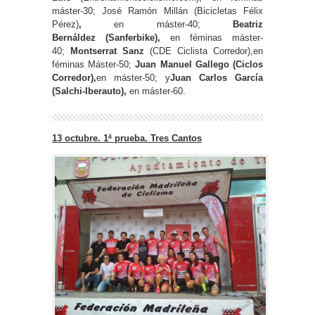
máster-30; José Ramón Millán (Bicicletas Félix
Pérez)
,
en máster-40;
Beatriz
Bernáldez
(Sanferbike),
en féminas máster-
40;
Montserrat Sanz
(CDE Ciclista Corredor),en
féminas Máster-50;
Juan Manuel Gallego (Ciclos
Corredor),
en máster-50; y
Juan Carlos García
(Salchi-Iberauto),
en máster-60.
13 octubre. 1ª prueba. Tres Cantos