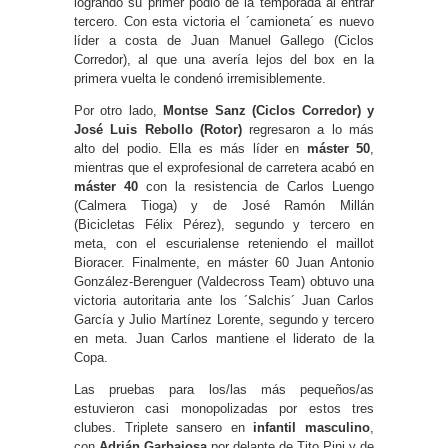
logrando su primer podio de la temporada al entrar
tercero. Con esta victoria el ´camioneta´ es nuevo
líder a costa de Juan Manuel Gallego (Ciclos
Corredor), al que una avería lejos del box en la
primera vuelta le condenó irremisiblemente.
Por otro lado,
Montse Sanz (Ciclos Corredor) y
José Luis Rebollo (Rotor)
regresaron a lo más
alto del podio. Ella es más líder en
máster 50
,
mientras que el exprofesional de carretera acabó en
máster 40
con la resistencia de Carlos Luengo
(Calmera Tioga) y de José Ramón Millán
(Bicicletas Félix Pérez), segundo y tercero en
meta, con el escurialense reteniendo el maillot
Bioracer. Finalmente, en máster 60 Juan Antonio
González-Berenguer (Valdecross Team) obtuvo una
victoria autoritaria ante los ´Salchis´ Juan Carlos
García y Julio Martínez Lorente, segundo y tercero
en meta. Juan Carlos mantiene el liderato de la
Copa.
Las pruebas para los/las más pequeños/as
estuvieron casi monopolizadas por estos tres
clubes. Triplete sansero en
infantil masculino
,
con
Adrián Garbajosa
por delante de Tito Pini y de