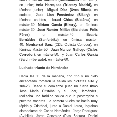
en junior;
Ania Horcajada
(Tricrazy Madrid),
en
féminas junior
;
Miguel Díaz (Uves Bikes),
en
cadetes;
Jade Lian Fernández (Bikery),
en
féminas cadetes;
Israel Chica (Biciárea)
, en
máster-30;
Miriam García
(Bikery),
en féminas
máster-30;
José Ramón Millán (Bicicletas Félix
Pérez),
en máster-40;
Beatriz
Bernáldez
(Sanferbike),
en féminas máster-
40;
Montserrat Sanz
(CDE Ciclista Corredor), en
féminas Máster-50;
Juan Manuel Gallego (Ciclos
Corredor),
en máster-50; y
Juan Carlos García
(Salchi-Iberauto),
en máster-60.
Luchado triunfo de Hernández
Hacia las 11 de la mañana, con frío y un cielo
encapotado tomaron la salida los ciclistas élite y
sub-23. Desde el comienzo puso un fuerte ritmo
José María Cristóbal y el líder, Hernández,
realizaba una fatídica salida que le postergaba a
puestos traseros. La primera vuelta se hacía muy
rápido y Cristóbal, junto a Daniel Lorca, lograban
distanciarse de Carlos Hernández, Jorge Rodríguez
(Avibike), Jorge González (Rias Baixas), Daniel