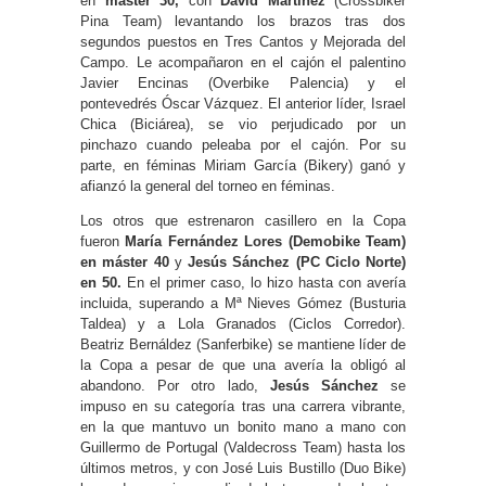
en
máster 30,
con
David Martínez
(Crossbiker
Pina Team) levantando los brazos tras dos
segundos puestos en Tres Cantos y Mejorada del
Campo. Le acompañaron en el cajón el palentino
Javier Encinas (Overbike Palencia) y el
pontevedrés Óscar Vázquez. El anterior líder, Israel
Chica (Biciárea), se vio perjudicado por un
pinchazo cuando peleaba por el cajón. Por su
parte, en féminas Miriam García (Bikery) ganó y
afianzó la general del torneo en féminas.
Los otros que estrenaron casillero en la Copa
fueron
María Fernández Lores (Demobike Team)
en máster 40
y
Jesús Sánchez (PC Ciclo Norte)
en 50.
En el primer caso, lo hizo hasta con avería
incluida, superando a Mª Nieves Gómez (Busturia
Taldea) y a Lola Granados (Ciclos Corredor).
Beatriz Bernáldez (Sanferbike) se mantiene líder de
la Copa a pesar de que una avería la obligó al
abandono. Por otro lado,
Jesús Sánchez
se
impuso en su categoría tras una carrera vibrante,
en la que mantuvo un bonito mano a mano con
Guillermo de Portugal (Valdecross Team) hasta los
últimos metros, y con José Luis Bustillo (Duo Bike)