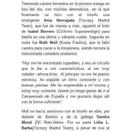
Tremenda carrera femenina en la primera manga en
liza del día, con muchas alternativas, en la que
finalmente se hizo con el triunfo una
emergente
Ania Horcajada
(Tricrazy Madrid
Team), que fue de menos a más, aguantó el tirón
de
Isabel Borrero
(Ciclismo Superprestigio) para
batirla en una última y vibrante vuelta. Segunda en
meta fue
Ruth Moll
(Kuota Paulino), que le faltó
carrera para cazar a la torrejonera, siendo tercera la
mencionada corredora onubense.
“Hoy me he encontrado superbien, y era un circuito
que le iba a mis características al ser muy
rodador
–afirma Ania-.
Al principio no me he puesto
nerviosa, he seguido un ritmo constante y con
buenas piernas. Me he sorprendido a mí misma y
estoy muy contenta. Aparte yo tengo ganas de ir al
Campeonato de España y me gustaría llegar allí
con la forma suficiente”.
Moll se hacía asimismo con el triunfo en elite, por
delante de Borrero y de la gallega
Sandra
Moral
(DC Ride-Vektor. Por su parte
Lidia L.
Barba
(Tricrazy Madrid Team), a pesar de irse al