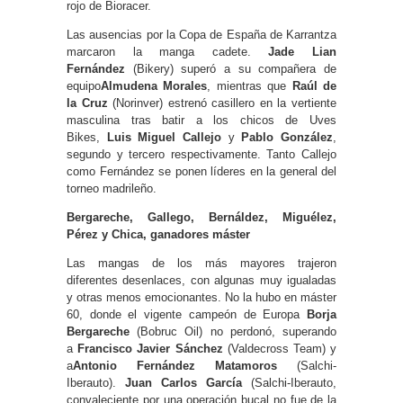
rojo de Bioracer.
Las ausencias por la Copa de España de Karrantza
marcaron la manga cadete.
Jade Lian
Fernández
(Bikery) superó a su compañera de
equipo
Almudena Morales
, mientras que
Raúl de
la Cruz
(Norinver) estrenó casillero en la vertiente
masculina tras batir a los chicos de Uves
Bikes,
Luis Miguel Callejo
y
Pablo González
,
segundo y tercero respectivamente. Tanto Callejo
como Fernández se ponen líderes en la general del
torneo madrileño.
Bergareche, Gallego, Bernáldez, Miguélez,
Pérez y Chica, ganadores máster
Las mangas de los más mayores trajeron
diferentes desenlaces, con algunas muy igualadas
y otras menos emocionantes. No la hubo en máster
60, donde el vigente campeón de Europa
Borja
Bergareche
(Bobruc Oil) no perdonó, superando
a
Francisco Javier Sánchez
(Valdecross Team) y
a
Antonio Fernández Matamoros
(Salchi-
Iberauto).
Juan Carlos García
(Salchi-Iberauto,
convaleciente por una operación bucal no fue de la