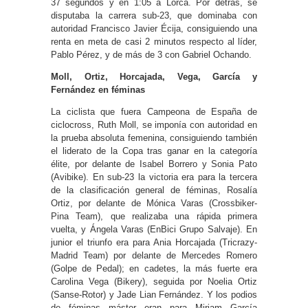
37 segundos y en 1:05 a Lorca. Por detrás, se
disputaba la carrera sub-23, que dominaba con
autoridad Francisco Javier Écija, consiguiendo una
renta en meta de casi 2 minutos respecto al líder,
Pablo Pérez, y de más de 3 con Gabriel Ochando.
Moll, Ortiz, Horcajada, Vega, García y
Fernández en féminas
La ciclista que fuera Campeona de España de
ciclocross, Ruth Moll, se imponía con autoridad en
la prueba absoluta femenina, consiguiendo también
el liderato de la Copa tras ganar en la categoría
élite, por delante de Isabel Borrero y Sonia Pato
(Avibike). En sub-23 la victoria era para la tercera
de la clasificación general de féminas, Rosalía
Ortiz, por delante de Mónica Varas (Crossbiker-
Pina Team), que realizaba una rápida primera
vuelta, y Ángela Varas (EnBici Grupo Salvaje). En
junior el triunfo era para Ania Horcajada (Tricrazy-
Madrid Team) por delante de Mercedes Romero
(Golpe de Pedal); en cadetes, la más fuerte era
Carolina Vega (Bikery), seguida por Noelia Ortiz
(Sanse-Rotor) y Jade Lian Fernández. Y los podios
de féminas máster eran para Miriam García