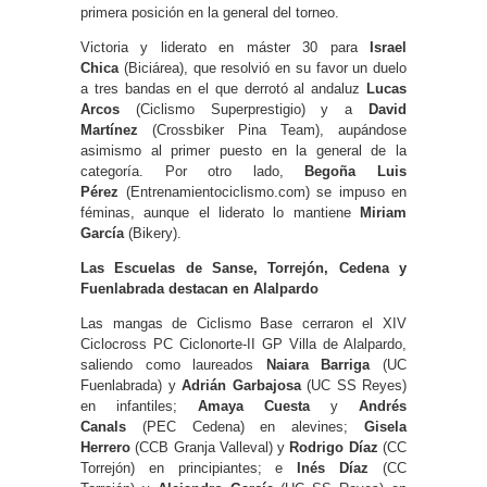
primera posición en la general del torneo.
Victoria y liderato en máster 30 para
Israel
Chica
(Biciárea), que resolvió en su favor un duelo
a tres bandas en el que derrotó al andaluz
Lucas
Arcos
(Ciclismo Superprestigio) y a
David
Martínez
(Crossbiker Pina Team), aupándose
asimismo al primer puesto en la general de la
categoría. Por otro lado,
Begoña Luis
Pérez
(Entrenamientociclismo.com) se impuso en
féminas, aunque el liderato lo mantiene
Miriam
García
(Bikery).
Las Escuelas de Sanse, Torrejón, Cedena y
Fuenlabrada destacan en Alalpardo
Las mangas de Ciclismo Base cerraron el XIV
Ciclocross PC Ciclonorte-II GP Villa de Alalpardo,
saliendo como laureados
Naiara Barriga
(UC
Fuenlabrada) y
Adrián Garbajosa
(UC SS Reyes)
en infantiles;
Amaya Cuesta
y
Andrés
Canals
(PEC Cedena) en alevines;
Gisela
Herrero
(CCB Granja Valleval) y
Rodrigo Díaz
(CC
Torrejón) en principiantes; e
Inés Díaz
(CC