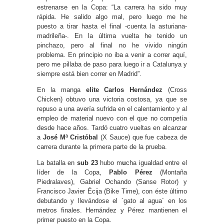
estrenarse en la Copa: “La carrera ha sido muy
rápida. He salido algo mal, pero luego me he
puesto a tirar hasta el final -cuenta la asturiana-
madrileña-. En la última vuelta he tenido un
pinchazo, pero al final no he vivido ningún
problema. En principio no iba a venir a correr aquí,
pero me pillaba de paso para luego ir a Catalunya y
siempre está bien correr en Madrid”.
En la manga
elite Carlos Hernández
(Cross
Chicken) obtuvo una victoria costosa, ya que se
repuso a una avería sufrida en el calentamiento y al
empleo de material nuevo con el que no competía
desde hace años. Tardó cuatro vueltas en alcanzar
a
José Mª Cristóbal
(X Sauce) que fue cabeza de
carrera durante la primera parte de la prueba.
La batalla en
sub 23
hubo m
u
cha igualdad entre el
líder de la Copa,
Pablo Pérez
(Montaña
Piedralaves), Gabriel Ochando (Sanse Rotor) y
Francisco Javier Écija (Bike Time), con éste último
debutando y llevándose el ´gato al agua´ en los
metros finales. Hernández y Pérez mantienen el
primer puesto en la Copa.