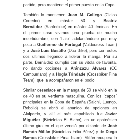
partida, pero mantiene el primer puesto en la Copa.
También lo mantienen
Juan M. Gallego
(Ciclos
Corredor) en máster 50 y
Beatriz
Bernáldez
(Sanferbike) en máster 40 féminas. En
el primer caso vivimos una prueba de mucha
incertidumbre, con ´Lalo´ adelantándose por muy
poco a
Guillermo de Portugal
(Valdecross Team)
y a
José Luis Bustillo
(Dúo Bike), pero con estos
dos últimos llegando a liderar la manga. Por su
parte, Bernáldez cumplió con su vitola de favorita,
no dando opciones a
Aránzazu Álvarez
(CC
Campurriano) y a
Hogla Trindade
(Crossbiker Pina
Team), que la acompañaron en el podio.
Similar desenlace en la manga de 50 se vivió en la
de 40 en su vertiente masculina. Con los ´capos´
principales en la Copa de España (Salchi, Luengo,
Rebollo) se abrió el abanico de opciones en
Alalpardo, y allí el más espabilado fue
Javier
Miguélez
(Bicicletas El Bicho), en un apoteósico
último giro en el que venció por delante de
José
Ramón Millán
(Bicicletas Félix Pérez) y de
Diego
Ramos
(Crossbiker Pina Team). Millán recupera la