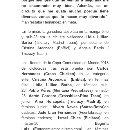
porque siempre que he venido a Mejorada me
he encontrado muy bien. Además, es un
circuito que me gusta mucho porque tiene
diversas zonas que lo hacen muy divertido”,
manifestaba Hernández en meta.
En féminas la ganadora absoluta en la manga élite
y sub-23 era la ciclista vallecana
Lidia Lillian
Barba
(Tricrazy Madrid Team), por delante de
Cristina Arconada (EnBici) y Ángela Barrio (
Tricrazy Team).
Los líderes de la Copa Comunidad de Madrid 2018
de ciclocross tras esta prueba son
Carlos
Hernández
(Cross Chicken)
en la categoría
élite;
Cristina Arconada (EnBici),
en féminas
élite;
Lidia Lillian Barba,
en féminas sub-
23;
Pablo Pérez (Montaña Piedralaves)
, en sub-
23;
Aarón Cordero (
Crossbiker-Pina Team)
, en
junior;
Ania Horcajada
(Tricrazy Madrid),
en
féminas junior
;
Álvaro Navas (Sanse-Rotor)
en
cadetes;
Jade Lian Fernández
(Fuenlabrada), en
féminas cadetes;
Israel Chica (Biciárea)
, en
máster-30;
Begoña
Luis
(Entrenamientociclismo.com), en féminas