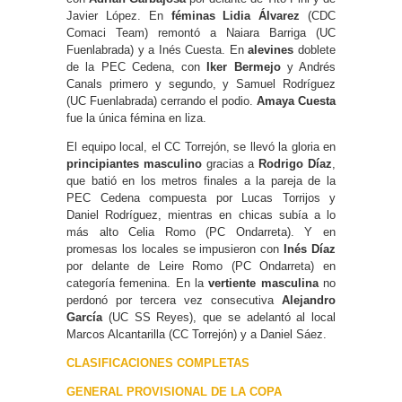
Javier López. En
féminas Lidia Álvarez
(CDC
Comaci Team) remontó a Naiara Barriga (UC
Fuenlabrada) y a Inés Cuesta. En
alevines
doblete
de la PEC Cedena, con
Iker Bermejo
y Andrés
Canals primero y segundo, y Samuel Rodríguez
(UC Fuenlabrada) cerrando el podio.
Amaya Cuesta
fue la única fémina en liza.
El equipo local, el CC Torrejón, se llevó la gloria en
principiantes masculino
gracias a
Rodrigo Díaz
,
que batió en los metros finales a la pareja de la
PEC Cedena compuesta por Lucas Torrijos y
Daniel Rodríguez, mientras en chicas subía a lo
más alto Celia Romo (PC Ondarreta). Y en
promesas los locales se impusieron con
Inés Díaz
por delante de Leire Romo (PC Ondarreta) en
categoría femenina. En la
vertiente masculina
no
perdonó por tercera vez consecutiva
Alejandro
García
(UC SS Reyes), que se adelantó al local
Marcos Alcantarilla (CC Torrejón) y a Daniel Sáez.
CLASIFICACIONES COMPLETAS
GENERAL PROVISIONAL DE LA COPA