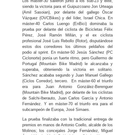
Los máster-30 salieron junto a los sub-23 y élite,
siendo la victoria para el Guipuzcoano Jon Urteaga
(Amil Sasoian), por delante del gallego Óscar
Vázquez (OVCBikes) y del líder, Israel Chica. En
máster-40 Carlos Luengo (EnBici) dominaba la
prueba por delante del ciclista de Bicicletas Félix
Pérez, José Ramón Millán, y el ex ciclista
profesional José Luis Rebollo (Rotor), disputándose
estos dos corredores los últimos peldaños del
podio al sprint. En máster-50 Jesús Sánchez (PC
Ciclonorte) ponía un fuerte ritmo, pero Guillermo de
Portugal (Mountain Bike Madrid) le alcanzaba y
superaba, obteniendo la victoria en solitario.
Sánchez acababa segundo y Juan Manuel Gallego
(Ciclos Corredor), tercero. En máster-60 el triunfo
era para Juan Antonio González-Berenguer
(Mountain Bike Madrid), por delante de los ciclistas
de Salchi-Iberauto, Juan Carlos García y Antonio
Fernández. Y en máster-70 el triunfo era para el
subcampeón de Europa, José Simaes.
La prueba finalizaba con la tradicional entrega de
premios en manos de Antonio Coello, alcalde de los
Molinos; los concejales Jorge Fernández, Miguel