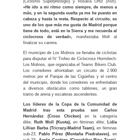
(Ciclismo Superprestigio) y Rosalía Ortiz (Asti).
«He ido a mi ritmo como siempre, de menos a
más, y en la segunda vuelta ya me he puesto en
cabeza y hasta la meta. Respecto al circuito, es
uno de los que más me gusta de Madrid porque
tiene de todo, está en la Sierra y me recuerda al
ciclocross de verdad»,
manifestaba Moll al
finalizar su carrera.
El municipio de Los Molinos se llenaba de ciclistas
para disputar el IV Trofeo de Ciclocross Hormitech-
Los Molinos, que organizaba el Teams Bikers Club.
Los corredores afrontaban un circuito de 2.900
metros por el Parque de las Cigüeñas y el centro
del municipio, donde los corredores se enfrentaban
a diversos obstáculos como tablones, un gran
tramo de arena y escaleras ascendentes.
Los líderes de la Copa de la Comunidad de
Madrid tras esta prueba son Carlos
Hernández
(Cross Chicken)
en la categoría
élite;
Ruth Moll (Kuota),
en féminas élite;
Lidia
Lillian Barba (Tricrazy-Madrid Team),
en féminas
sub-23;
Pablo Pérez (Montaña Piedralaves)
, en
sub-23;
Aarón Cordero (
Crossbiker-Pina Team)
,