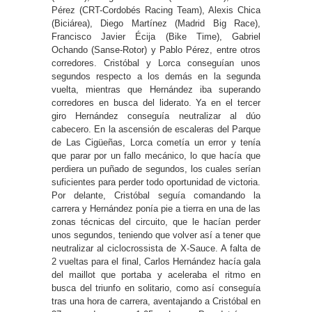
Pérez (CRT-Cordobés Racing Team), Alexis Chica
(Biciárea), Diego Martínez (Madrid Big Race),
Francisco Javier Écija (Bike Time), Gabriel
Ochando (Sanse-Rotor) y Pablo Pérez, entre otros
corredores. Cristóbal y Lorca conseguían unos
segundos respecto a los demás en la segunda
vuelta, mientras que Hernández iba superando
corredores en busca del liderato. Ya en el tercer
giro Hernández conseguía neutralizar al dúo
cabecero. En la ascensión de escaleras del Parque
de Las Cigüeñas, Lorca cometía un error y tenía
que parar por un fallo mecánico, lo que hacía que
perdiera un puñado de segundos, los cuales serían
suficientes para perder todo oportunidad de victoria.
Por delante, Cristóbal seguía comandando la
carrera y Hernández ponía pie a tierra en una de las
zonas técnicas del circuito, que le hacían perder
unos segundos, teniendo que volver así a tener que
neutralizar al ciclocrossista de X-Sauce. A falta de
2 vueltas para el final, Carlos Hernández hacía gala
del maillot que portaba y aceleraba el ritmo en
busca del triunfo en solitario, como así conseguía
tras una hora de carrera, aventajando a Cristóbal en