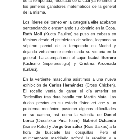
de la temporada, resultado de la cual ya tenemos a
los primeros ganadores matemáticos de la general
de la misma.
Los líderes del torneo en la categoría elite acabaron
sentenciando o encarrilando su dominio en la Copa.
Ruth Moll
(Kuota Paulino) se puso en cabeza en
féminas desde el pistoletazo de salida, logrando su
séptimo parcial de la temporada en Madrid y
dejando virtualmente sentenciada su victoria en la
general. La acompañaron el cajón
Isabel Borrero
(Ciclismo Superprestigio) y
Cristina Arconada
(EnBici).
En la vertiente masculina asistimos a una nueva
exhibición de
Carlos Hernández
(Cross Chicken).
El roceño venía de ganar el día anterior en
Tordesillas tras dura batalla con Martín Mata. Las
dudas previas en su estado físico
ad hoc
y un
problema mecánico pusieron algunas dificultades
en su camino, así como la valentía de
Daniel
Lorca
(Crossbiker Pina Team),
Gabriel Ochando
(Sanse Rotor) y
Jorge González
(Rías Baixas) a la
hora de buscarle las cosquillas. Pero el
multicampeón madrileño sofocó la rebelión y a