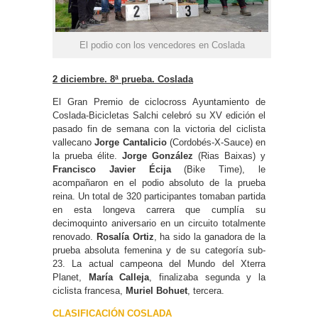
El podio con los vencedores en Coslada
2 diciembre. 8ª prueba. Coslada
El Gran Premio de ciclocross Ayuntamiento de
Coslada-Bicicletas Salchi celebró su XV edición el
pasado fin de semana con la victoria del ciclista
vallecano
Jorge Cantalicio
(Cordobés-X-Sauce) en
la prueba élite.
Jorge González
(Rias Baixas) y
Francisco Javier Écija
(Bike Time), le
acompañaron en el podio absoluto de la prueba
reina. Un total de 320 participantes tomaban partida
en esta longeva carrera que cumplía su
decimoquinto aniversario en un circuito totalmente
renovado.
Rosalía Ortiz
, ha sido la ganadora de la
prueba absoluta femenina y de su categoría sub-
23. La actual campeona del Mundo del Xterra
Planet,
María Calleja
, finalizaba segunda y la
ciclista francesa,
Muriel Bohuet
, tercera.
CLASIFICACIÓN COSLADA