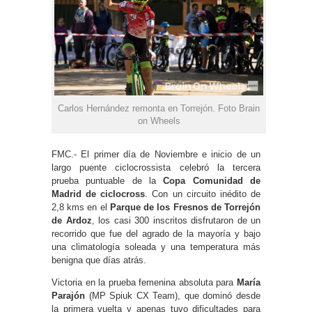
Carlos Hernández remonta en Torrejón. Foto Brain
on Wheels
FMC.- El primer día de Noviembre e inicio de un
largo puente ciclocrossista celebró la tercera
prueba puntuable de la
Copa Comunidad de
Madrid de ciclocross
. Con un circuito inédito de
2,8 kms en el
Parque de los Fresnos de Torrejón
de Ardoz
, los casi 300 inscritos disfrutaron de un
recorrido que fue del agrado de la mayoría y bajo
una climatología soleada y una temperatura más
benigna que días atrás.
Victoria en la prueba femenina absoluta para
María
Parajón
(MP Spiuk CX Team), que dominó desde
la primera vuelta y apenas tuvo dificultades para