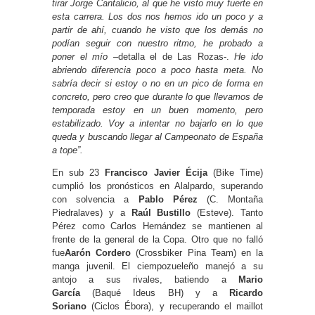
tirar Jorge Cantalicio, al que he visto muy fuerte en
esta carrera. Los dos nos hemos ido un poco y a
partir de ahí, cuando he visto que los demás no
podían seguir con nuestro ritmo, he probado a
poner el mío
–detalla el de Las Rozas-.
He ido
abriendo diferencia poco a poco hasta meta. No
sabría decir si estoy o no en un pico de forma en
concreto, pero creo que durante lo que llevamos de
temporada estoy en un buen momento, pero
estabilizado. Voy a intentar no bajarlo en lo que
queda y buscando llegar al Campeonato de España
a tope”.
En sub 23
Francisco Javier Écija
(Bike Time)
cumplió los pronósticos en Alalpardo, superando
con solvencia a
Pablo Pérez
(C. Montaña
Piedralaves) y a
Raúl Bustillo
(Esteve). Tanto
Pérez como Carlos Hernández se mantienen al
frente de la general de la Copa. Otro que no falló
fue
Aarón Cordero
(Crossbiker Pina Team) en la
manga juvenil. El ciempozueleño manejó a su
antojo a sus rivales, batiendo a
Mario
García
(Baqué Ideus BH) y a
Ricardo
Soriano
(Ciclos Ébora), y recuperando el maillot