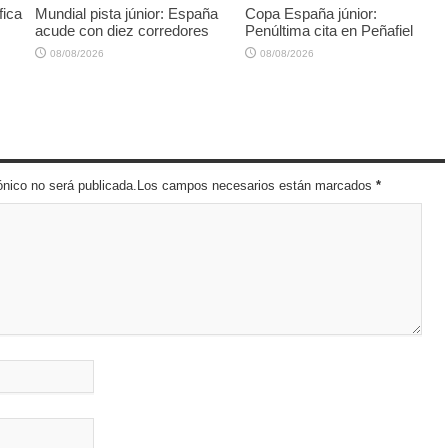
fica
Mundial pista júnior: España
Copa España júnior:
acude con diez corredores
Penúltima cita en Peñafiel
08/08/2026
08/08/2026
trónico no será publicada.Los campos necesarios están marcados
*