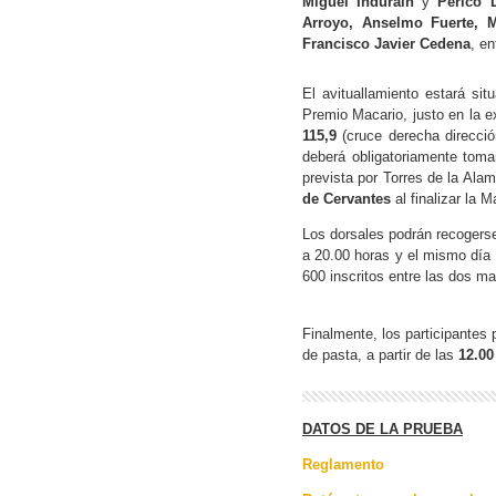
Miguel Indurain
y
Perico 
Arroyo, Anselmo Fuerte, 
Francisco Javier Cedena
, en
El avituallamiento estará si
Premio Macario, justo en la e
115,9
(cruce derecha direcció
deberá obligatoriamente toma
prevista por Torres de la Ala
de Cervantes
al finalizar la M
Los dorsales podrán recogerse
a 20.00 horas y el mismo día 
600 inscritos entre las dos m
Finalmente, los participantes
de pasta, a partir de las
12.00
DATOS DE LA PRUEBA
Reglamento