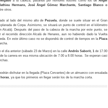
Delgado
a la cabeza, pasando por nombres ilustres como los de
Ángel
Mathieu Hermans, José Ángel Gómez Marchante, Santiago Blanco o
tre otros.
tuado al lado del mismo alto de
Pezuela
, donde se suele situar en el Gran
xplanada de Corpa. Asimismo, se situará un punto de control en el kilómetro
n Alcalá). Después del paso de la cabeza de la marcha por este punto, se
r el recorrido dirección Alcalá de Henares, aun no habiendo dado la Vuelta
meda. En este último caso no se dispondrá de control de tiempos en la
Plaza
archa.
 el día anterior (sábado 23 de Marzo) en la calle
Andrés Saborit, 1
de 17.00
de la carrera en esa misma ubicación de 7.00 a 8.00 horas. Se esperan casi
archas.
 podrán disfrutar en la llegada (Plaza Cervantes) de un almuerzo con ensalada
 horas
, ya que los primeros en llegar serán los de la marcha corta.