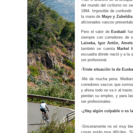
del mundo del ciclismo no se 
1994. Imposible de confundir 
la mano de
Mayo y Zubeldia
aficionados vascos presentab
Pero el valor de
Euskadi
fue
siempre con corredores de s
Laiseka, Igor Antón, Amets
también se cuenta
Markel I
escuadra dónde nació y a la q
ser profesional.
-Triste situación la de Eus
-Me da mucha pena. Media
corredores vascos que somos 
y ahora todo se va ir al tras
pierdan su empleo, y para la
ser profesionales.
-¿Hay algún culpable o es la
-Sinceramente no sé muy bien
cosas están muy difíciles. S