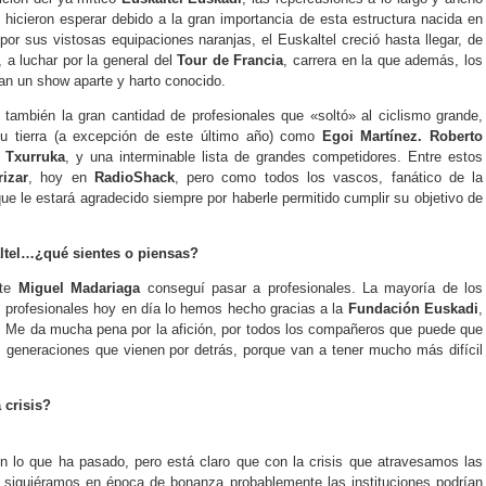
hicieron esperar debido a la gran importancia de esta estructura nacida en
por sus vistosas equipaciones naranjas, el Euskaltel creció hasta llegar, de
, a luchar por la general del
Tour de Francia
, carrera en la que además, los
an un show aparte y harto conocido.
 también la gran cantidad de profesionales que «soltó» al ciclismo grande,
u tierra (a excepción de este último año) como
Egoi Martínez. Roberto
 Txurruka
, y una interminable lista de grandes competidores. Entre estos
rizar
, hoy en
RadioShack
, pero como todos los vascos, fanático de la
ue le estará agradecido siempre por haberle permitido cumplir su objetivo de
kaltel…¿qué sientes o piensas?
nte
Miguel Madariaga
conseguí pasar a profesionales. La mayoría de los
profesionales hoy en día lo hemos hecho gracias a la
Fundación Euskadi
,
te. Me da mucha pena por la afición, por todos los compañeros que puede que
s generaciones que vienen por detrás, porque van a tener mucho más difícil
 crisis?
 lo que ha pasado, pero está claro que con la crisis que atravesamos las
i siguiéramos en época de bonanza probablemente las instituciones podrían