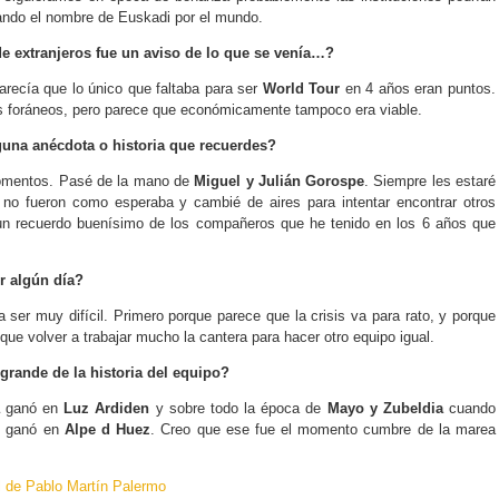
ndo el nombre de Euskadi por el mundo.
de extranjeros fue un aviso de lo que se venía…?
Parecía que lo único que faltaba para ser
World Tour
en 4 años eran puntos.
es foráneos, pero parece que económicamente tampoco era viable.
guna anécdota o historia que recuerdes?
omentos. Pasé de la mano de
Miguel y Julián Gorospe
. Siempre les estaré
 no fueron como esperaba y cambié de aires para intentar encontrar otros
 un recuerdo buenísimo de los compañeros que he tenido en los 6 años que
r algún día?
 a ser muy difícil. Primero porque parece que la crisis va para rato, y porque
que volver a trabajar mucho la cantera para hacer otro equipo igual.
rande de la historia del equipo?
ganó en
Luz Ardiden
y sobre todo la época de
Mayo y Zubeldia
cuando
n
ganó en
Alpe d Huez
. Creo que ese fue el momento cumbre de la marea
l de Pablo Martín Palermo