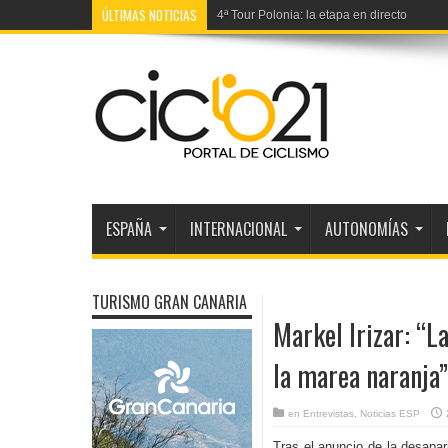
ÚLTIMAS NOTICIAS
Vuelta Castilla-La Mancha Leader: Recorr
ESPAÑA
INTERNACIONAL
AUTONOMÍAS
TURISMO GRAN CANARIA
Markel Irizar: “L
la marea naranja”
en
Entrevistas
,
Noticias ESP
Tras el anuncio de la desapar