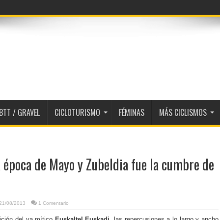
idos y equipos 2026
BTT / GRAVEL
CICLOTURISMO
FÉMINAS
MÁS CICLISMOS
a época de Mayo y Zubeldia fue la cumbre de
21/08/2013
1 Comentario
ición del ya mítico
Euskaltel Euskadi
, las repercusiones a lo largo y ancho