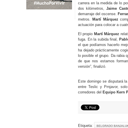
carrera en la medida de lo po
dos kilómetros,
Jaime Castr
demarraje del oscense.
Ferrar
metros.
Martí Márquez
compl
actuación para colocar a cuat
El propio
Martí Márquez
relat
fuga. En la subida final,
Pabl
el que podíamos hacerlo mej
ha dejado prácticamente cogi
lo posible el grupo. Da rabia
de que nos estamos formand
versión”, finalizó.
Este domingo se disputará la
entre Teslic y Prnjavor, sol
corredores del
Equipo Kern 
Etiqueta:
BELGRADO BANJALUK