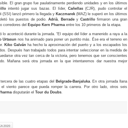
sible. El gran grupo fue paulatinamente perdiendo unidades y en los últimos
illo
intentó jugar sus bazas. El líder,
Cañellas
(CJR), pudo controlar el
i
(SSI) lanzó primero la llegada y
Kaczmarek
(MAZ) le superó en los últimos
etó los puestos de podio.
Adrià
,
Berrade
y
Castrillo
firmaron una gran
ro corredores del
Equipo Kern Pharma
entre los 10 primeros de la etapa.
ó lo aconteció durante la jornada. “El equipo del líder a manenido a raya a la
o Urtasun
nos ha animado para poner un puntito más. Ése era el terreno en
or.
Kiko Galván
ha hecho la aproximación del puerto y a los escapados los
dos. Después han trabajado todos para intentar seleccionar en la medida de
 quedarse otra vez tan cerca de la victoria, pero tenemos que ser conscientes
o. Mañana será otra jornada en la que intentaremos dar nuestra mejor
 tercera de las cuatro etapas del
Belgrade-Banjaluka
. En otra jornada llana
o el viento parece que pueda romper la carrera. Por otro lado, otros seis
Pharma
disputarán el
Tour du Doubs
.
A 2020