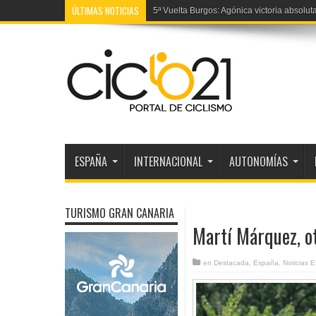
ÚLTIMAS NOTICIAS
5ª Vuelta Burgos: Agónica victoria absolut
ESPAÑA
INTERNACIONAL
AUTONOMÍAS
TURISMO GRAN CANARIA
Martí Márquez, o
en
Destacada
,
España
,
Noticias 