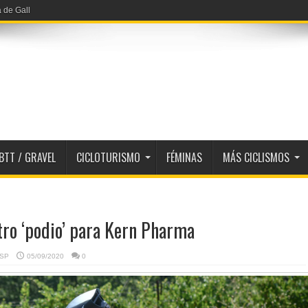
a de Gall
BTT / GRAVEL
CICLOTURISMO
FÉMINAS
MÁS CICLISMOS
tro ‘podio’ para Kern Pharma
ESP
05/09/2020
0