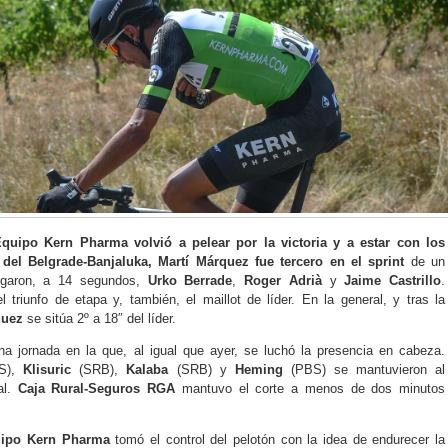
quipo Kern Pharma volvió a pelear por la victoria y a estar con los
 del Belgrade-Banjaluka, Martí Márquez fue tercero en el sprint
de un
egaron, a 14 segundos,
Urko Berrade
,
Roger Adrià
y
Jaime Castrillo
.
 triunfo de etapa y, también, el maillot de líder. En la general, y tras la
quez
se sitúa 2º a 18″ del líder.
a jornada en la que, al igual que ayer, se luchó la presencia en cabeza.
S),
Klisuric
(SRB),
Kalaba
(SRB) y
Heming
(PBS) se mantuvieron al
al.
Caja Rural-Seguros RGA
mantuvo el corte a menos de dos minutos
ipo Kern Pharma
tomó el control del pelotón con la idea de endurecer la