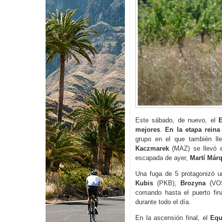
Este sábado, de nuevo, el
E
mejores
.
En la etapa reina
grupo en el que también ll
Kaczmarek
(MAZ) se llevó el
escapada de ayer,
Martí Már
Una fuga de 5 protagonizó un
Kubis
(PKB),
Brozyna
(VO
comando hasta el puerto fin
durante todo el día.
En la ascensión final, el
Equ