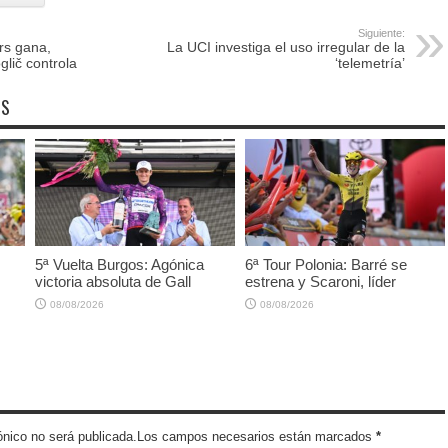
Siguiente:
rs gana,
La UCI investiga el uso irregular de la
lič controla
‘telemetría’
OS
5ª Vuelta Burgos: Agónica
6ª Tour Polonia: Barré se
victoria absoluta de Gall
estrena y Scaroni, líder
08/08/2026
08/08/2026
trónico no será publicada.Los campos necesarios están marcados
*