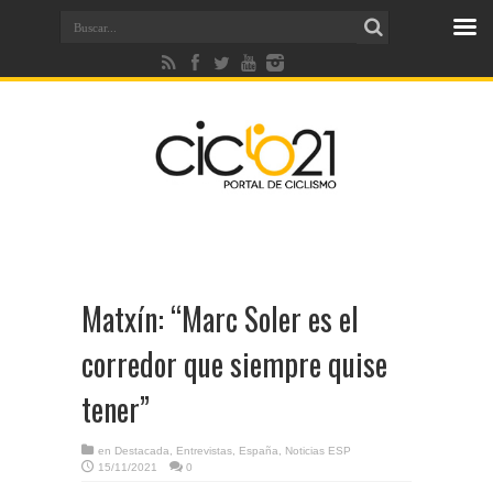
Matxín: “Marc Soler es el
corredor que siempre quise
tener”
en
Destacada
,
Entrevistas
,
España
,
Noticias ESP
15/11/2021
0