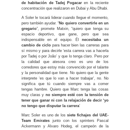
de habitación de Tadej Pogacar
en la reciente
concentración que realizaron en Dubai y Abu Dhabi.
A Soler le tocará liderar cuando llegue el momento,
pero también ayudar. “
No quiero convertirle en un
gregario
”, promete Matxin, “quiero que tenga su
espacio deportivo, que gane, pero que sea
indispensable en el equipo. Él
necesitaba un
cambio de ciclo
para hacer bien las carreras para
sí mismo y para decirle ‘esta carrera vas a hacerla
por Tadej o por João’ y que lo tenga claro. Pero por
la calidad que atesora creo es uno de los
corredores que estoy más convencido por el talante
y la personalidad que tiene. No quiero que la gente
interprete ‘es que lo van a hacer trabajar’, no. No
significa que tú cuando siempre vas a comer
tengas hambre. Quiero que Marc tenga las cosas
muy claras y
no siempre esté con la tensión de
tener que ganar ni con la relajación de decir ‘yo
no tengo que disputar la carrera
’
Marc Soler es uno de los
siete fichajes del UAE-
Team Emirates
junto con los sprinters Pascal
Ackermann y Alvaro Hodeg, el campeón de la