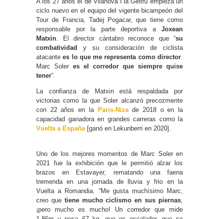
A los 27 años el de Vilanova i la Geltrú empieza un
ciclo nuevo en el equipo del vigente bicampeón del
Tour de Francia, Tadej Pogacar, que tiene como
responsable por la parte deportiva a
Joxean
Matxin
. El director cántabro reconoce que “
su
combatividad
y su consideración de ciclista
atacante
es lo que me representa como director
.
Marc Soler
es el corredor que siempre quise
tener
”.
La confianza de Matxin está respaldada por
victorias como la que Soler alcanzó precozmente
con 22 años en la
Paris-Niza
de 2018 o en la
capacidad ganadora en grandes carreras como la
Vuelta a España
[ganó en Lekunberri en 2020].
Uno de los mejores momentos de Marc Soler en
2021 fue la exhibición que le permitió alzar los
brazos en Estavayer, rematando una faena
tremenda en una jornada de lluvia y frio en la
Vuelta a Romandia. “Me gusta muchísimo Marc,
creo que
tiene mucho ciclismo en sus piernas
,
¡pero mucho es mucho! Un corredor que mide
1,86m y pesa 67 kg, que es escalador, que se