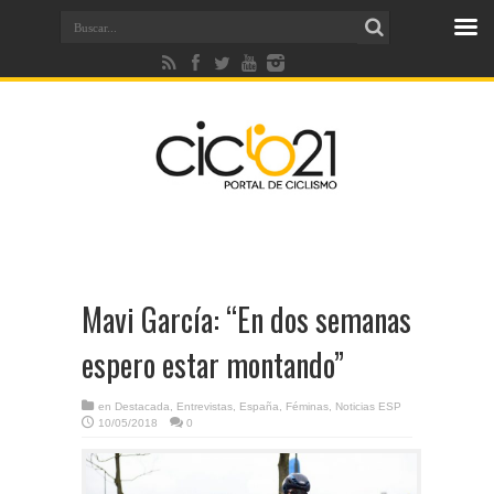
Mavi García: “En dos semanas
espero estar montando”
en
Destacada
,
Entrevistas
,
España
,
Féminas
,
Noticias ESP
10/05/2018
0