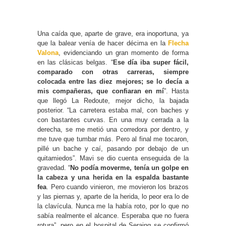
Una caída que, aparte de grave, era inoportuna, ya
que la balear venía de hacer décima en la
Flecha
Valona
, evidenciando un gran momento de forma
en las clásicas belgas. “
Ese día iba super fácil,
comparado con otras carreras, siempre
colocada entre las diez mejores; se lo decía a
mis compañeras, que confiaran en mí
”. Hasta
que llegó La Redoute, mejor dicho, la bajada
posterior. “La carretera estaba mal, con baches y
con bastantes curvas. En una muy cerrada a la
derecha, se me metió una corredora por dentro, y
me tuve que tumbar más. Pero al final me tocaron,
pillé un bache y caí, pasando por debajo de un
quitamiedos”. Mavi se dio cuenta enseguida de la
gravedad. “
No podía moverme, tenía un golpe en
la cabeza y una herida en la espalda bastante
fea
. Pero cuando vinieron, me movieron los brazos
y las piernas y, aparte de la herida, lo peor era lo de
la clavícula. Nunca me la había roto, por lo que no
sabía realmente el alcance. Esperaba que no fuera
rotura”, pero en el hospital de Seraing se confirmó