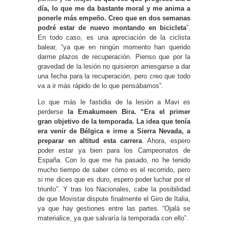
día, lo que me da bastante moral y me anima a
ponerle más empeño. Creo que en dos semanas
podré estar de nuevo montando en bicicleta
”.
En todo caso, es una apreciación de la ciclista
balear, “ya que en ningún momento han querido
darme plazos de recuperación. Pienso que por la
gravedad de la lesión no quisieron arriesgarse a dar
una fecha para la recuperación, pero creo que todo
va a ir más rápido de lo que pensábamos”.
Lo que más le fastidia de la lesión a Mavi es
perderse
la Emakumeen Bira. “Era el primer
gran objetivo de la temporada. La idea que tenía
era venir de Bélgica e irme a Sierra Nevada, a
preparar en altitud esta carrera
. Ahora, espero
poder estar ya bien para los Campeonatos de
España. Con lo que me ha pasado, no he tenido
mucho tiempo de saber cómo es el recorrido, pero
si me dices que es duro, espero poder luchar por el
triunfo”. Y tras los Nacionales, cabe la posibilidad
de que Movistar dispute finalmente el Giro de Italia,
ya que hay gestiones entre las partes. “Ojalá se
materialice, ya que salvaría la temporada con ello”.