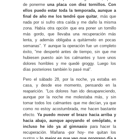
de ponerme
una placa con diez tornillos. Con
ellos puedo estar toda la temporada, aunque a
final de año me los tendré que quitar
, más que
nada por si sufro otra caída y me daño la misma
zona. Había otra opción que era poner un tornillo
más gordo, que llevaba una recuperación más
lenta, y además obligaba a quitármelo en pocas
semanas”. Y aunque la operación fue un completo
éxito, “me desperté antes de tiempo, sin que me
hubiesen puesto aún los calmantes y tuve unos
dolores horribles y me quedé groggy. Luego los
días posteriores también lo pasé mal”.
Pero el sábado 28, por la noche, ya estaba en
casa, y desde ese momento, pensando en la
reaparición. “Los dolores han ido desapareciendo,
aunque por la noche me molestaba más, y sin
tomar todos los calmantes que me decían, ya que
como no estoy acostumbrada, me hacen bastante
efecto.
Ya puedo mover el brazo hacia arriba y
hacia abajo, aunque apoyando el omóplato, e
incluso he ido ya al gimnasio
para hacer la
recuperación. Mañana -por hoy- me quitan los
puntos y
lo mejor es que veo que progreso día a