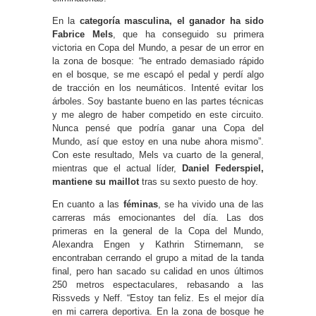
En la
categoría masculina, el ganador ha sido
Fabrice Mels
, que ha conseguido su primera
victoria en Copa del Mundo, a pesar de un error en
la zona de bosque: “he entrado demasiado rápido
en el bosque, se me escapó el pedal y perdí algo
de tracción en los neumáticos. Intenté evitar los
árboles. Soy bastante bueno en las partes técnicas
y me alegro de haber competido en este circuito.
Nunca pensé que podría ganar una Copa del
Mundo, así que estoy en una nube ahora mismo”.
Con este resultado, Mels va cuarto de la general,
mientras que el actual líder,
Daniel Federspiel,
mantiene su maillot
tras su sexto puesto de hoy.
En cuanto a las
féminas
, se ha vivido una de las
carreras más emocionantes del día. Las dos
primeras en la general de la Copa del Mundo,
Alexandra Engen y Kathrin Stirnemann, se
encontraban cerrando el grupo a mitad de la tanda
final, pero han sacado su calidad en unos últimos
250 metros espectaculares, rebasando a las
Rissveds y Neff. “Estoy tan feliz. Es el mejor día
en mi carrera deportiva. En la zona de bosque he