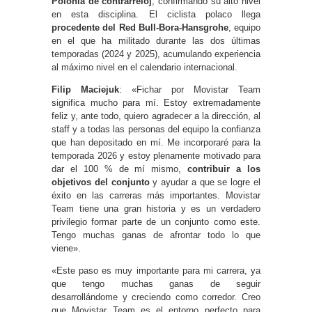
Polonia de contrarreloj
, confirmando su alto nivel
en esta disciplina. El ciclista polaco llega
procedente del Red Bull-Bora-Hansgrohe
, equipo
en el que ha militado durante las dos últimas
temporadas (2024 y 2025), acumulando experiencia
al máximo nivel en el calendario internacional.
Filip Maciejuk
: «Fichar por Movistar Team
significa mucho para mí. Estoy extremadamente
feliz y, ante todo, quiero agradecer a la dirección, al
staff y a todas las personas del equipo la confianza
que han depositado en mí. Me incorporaré para la
temporada 2026 y estoy plenamente motivado para
dar el 100 % de mí mismo,
contribuir a los
objetivos del conjunto
y ayudar a que se logre el
éxito en las carreras más importantes. Movistar
Team tiene una gran historia y es un verdadero
privilegio formar parte de un conjunto como este.
Tengo muchas ganas de afrontar todo lo que
viene».
«Este paso es muy importante para mi carrera, ya
que tengo muchas ganas de seguir
desarrollándome y creciendo como corredor. Creo
que Movistar Team es el entorno perfecto para