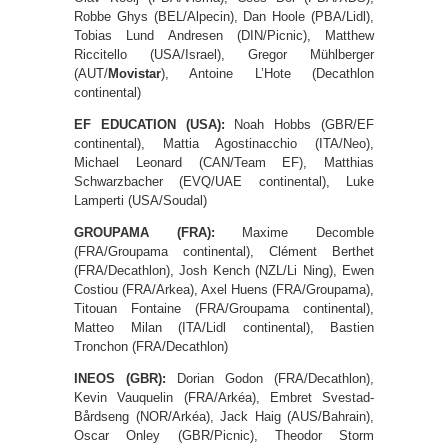
Robbe Ghys (BEL/Alpecin), Dan Hoole (PBA/Lidl),
Tobias Lund Andresen (DIN/Picnic), Matthew
Riccitello (USA/Israel), Gregor Mühlberger
(AUT/
Movistar
), Antoine L’Hote (Decathlon
continental)
EF EDUCATION (USA):
Noah Hobbs (GBR/EF
continental), Mattia Agostinacchio (ITA/Neo),
Michael Leonard (CAN/Team EF), Matthias
Schwarzbacher (EVQ/UAE continental), Luke
Lamperti (USA/Soudal)
GROUPAMA (FRA):
Maxime Decomble
(FRA/Groupama continental), Clément Berthet
(FRA/Decathlon), Josh Kench (NZL/Li Ning), Ewen
Costiou (FRA/Arkea), Axel Huens (FRA/Groupama),
Titouan Fontaine (FRA/Groupama continental),
Matteo Milan (ITA/Lidl continental), Bastien
Tronchon (FRA/Decathlon)
INEOS (GBR):
Dorian Godon (FRA/Decathlon),
Kevin Vauquelin (FRA/Arkéa), Embret Svestad-
Bårdseng (NOR/Arkéa), Jack Haig (AUS/Bahrain),
Oscar Onley (GBR/Picnic), Theodor Storm