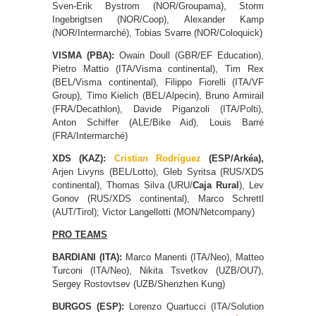
Sven-Erik Bystrom (NOR/Groupama), Storm
Ingebrigtsen (NOR/Coop), Alexander Kamp
(NOR/Intermarché), Tobias Svarre (NOR/Coloquick)
VISMA (PBA):
Owain Doull (GBR/EF Education),
Pietro Mattio (ITA/Visma continental), Tim Rex
(BEL/Visma continental), Filippo Fiorelli (ITA/VF
Group), Timo Kielich (BEL/Alpecin), Bruno Armirail
(FRA/Decathlon), Davide Piganzoli (ITA/Polti),
Anton Schiffer (ALE/Bike Aid), Louis Barré
(FRA/Intermarché)
XDS (KAZ):
Cristian Rodríguez
(ESP/Arkéa),
Arjen Livyns (BEL/Lotto), Gleb Syritsa (RUS/XDS
continental), Thomas Silva (URU/
Caja Rural
), Lev
Gonov (RUS/XDS continental), Marco Schrettl
(AUT/Tirol); Victor Langellotti (MON/Netcompany)
PRO TEAMS
BARDIANI (ITA):
Marco Manenti (ITA/Neo), Matteo
Turconi (ITA/Neo), Nikita Tsvetkov (UZB/OU7),
Sergey Rostovtsev (UZB/Shenzhen Kung)
BURGOS (ESP):
Lorenzo Quartucci (ITA/Solution