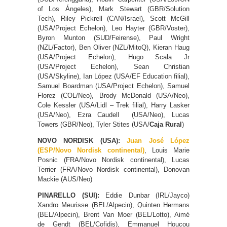
of Los Ángeles), Mark Stewart (GBR/Solution
Tech), Riley Pickrell (CAN/Israel), Scott McGill
(USA/Project Echelon), Leo Hayter (GBR/Voster),
Byron Munton (SUD/Feirense), Paul Wright
(NZL/Factor), Ben Oliver (NZL/MitoQ), Kieran Haug
(USA/Project Echelon), Hugo Scala Jr
(USA/Project Echelon), Sean Christian
(USA/Skyline), Ian López (USA/EF Education filial),
Samuel Boardman (USA/Project Echelon), Samuel
Florez (COL/Neo), Brody McDonald (USA/Neo),
Cole Kessler (USA/Lidl – Trek filial), Harry Lasker
(USA/Neo), Ezra Caudell (USA/Neo), Lucas
Towers (GBR/Neo), Tyler Stites (USA/
Caja Rural
)
NOVO NORDISK (USA):
Juan José López
(ESP/Novo Nordisk continental)
, Louis Marie
Posnic (FRA/Novo Nordisk continental), Lucas
Terrier (FRA/Novo Nordisk continental), Donovan
Mackie (AUS/Neo)
PINARELLO (SUI):
Eddie Dunbar (IRL/Jayco)
Xandro Meurisse (BEL/Alpecin), Quinten Hermans
(BEL/Alpecin), Brent Van Moer (BEL/Lotto), Aimé
de Gendt (BEL/Cofidis), Emmanuel Houcou