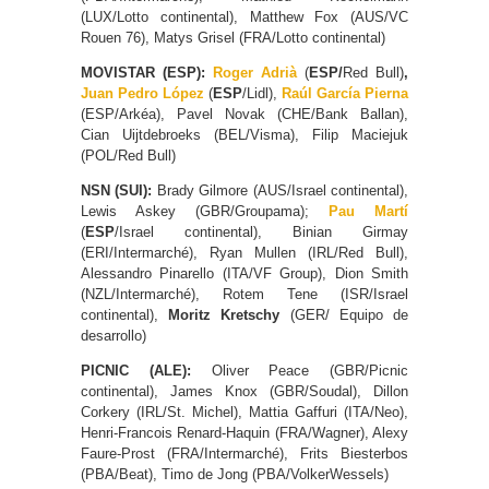
(LUX/Lotto continental), Matthew Fox (AUS/VC
Rouen 76), Matys Grisel (FRA/Lotto continental)
MOVISTAR (ESP):
Roger Adrià
(
ESP/
Red Bull)
,
Juan Pedro López
(
ESP
/Lidl),
Raúl García Pierna
(ESP/Arkéa), Pavel Novak (CHE/Bank Ballan),
Cian Uijtdebroeks (BEL/Visma), Filip Maciejuk
(POL/Red Bull)
NSN (SUI):
Brady Gilmore (AUS/Israel continental),
Lewis Askey (GBR/Groupama);
Pau Martí
(
ESP
/Israel continental), Binian Girmay
(ERI/Intermarché), Ryan Mullen (IRL/Red Bull),
Alessandro Pinarello (ITA/VF Group), Dion Smith
(NZL/Intermarché), Rotem Tene (ISR/Israel
continental),
Moritz Kretschy
(GER/ Equipo de
desarrollo)
PICNIC (ALE):
Oliver Peace (GBR/Picnic
continental), James Knox (GBR/Soudal), Dillon
Corkery (IRL/St. Michel), Mattia Gaffuri (ITA/Neo),
Henri-Francois Renard-Haquin (FRA/Wagner), Alexy
Faure-Prost (FRA/Intermarché), Frits Biesterbos
(PBA/Beat), Timo de Jong (PBA/VolkerWessels)