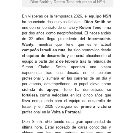
Dion Smith y Rotem Tene refuerzan al NSN
En vísperas de la temporada 2026, el
equipo NSN
ha anunciado dos nuevos fichajes:
Dion Smith
se
une con un contrato de un año y
Rotem Tene
firma
por dos años como neoprofesional. El neozelandés
de 32 años llega procedente del
Intermarché-
Wanty
, mientras que Tene, que es el actual
campeón israelí en ruta
, ha sido promovido desde
el
equipo de desarrollo
y se unirá oficialmente al
equipo a partir del
2 de febrero
tras la retirada de
Simon Clarke. Smith aportará una vasta
experiencia tras una década en el pelotón
profesional y sumará en las carreras de un día y
por etapas, desempeñando un papel clave como
ciclista de apoyo
. Tene ha demostrado su
fortaleza como velocista
en los cinco años que
lleva compitiendo para el equipo de desarrollo de
Israel y en 2025 consiguió su
primera victoria
profesional en la
Volta a Portugal
.
Dion Smith: «He tenido esta gran oportunidad de
última hora. Estar rodeado de caras conocidas y
chicos con los que entreno mucho crea un