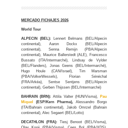
MERCADO FICHAJES 2026
World Tour
ALPECIN (BEL):
Lennert Belmans (BEL/Alpecin
continental), Aaron Dockx (BEL/Alpecin
continental), Senna Remijn (PBA/Alpecin
continental), Maurice Ballerstedt (ALE), Francesco
Bussato (ITA/Intermarché), Lindsay de Vylder
(BEL/Flanders), Jonas Geens (BEL/Intermarché),
Hugo Houle (CAN/Israel), Tim Marsman
(PBA/VolkerWessels), Florian Sénéchal
(FRA/Arkéa), Sentse Sentjens (BEL/Alpecin
continental), Gerben Thijssen (BEL/Intermarché)
BAHRAIN (BRN):
Attila Valter (HUN/Visma),
Pau
Miquel
(ESP/Kern Pharma),
Alessandro Borgo
(ITA/Bahrain continental), Jakob Omrzel (Bahrain
continental), Alec Segaert (BEL/Lotto)
DECATHLON (FRA):
Tiesj Benoot (BEL/Visma),
Olav Kooij (PBA/Visma), Cees Bol (PBA/XDS),