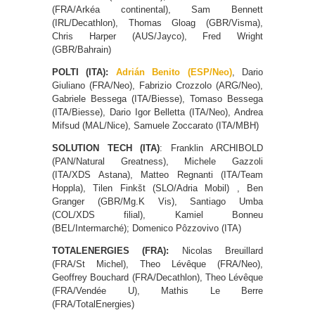
(FRA/Arkéa continental), Sam Bennett
(IRL/Decathlon), Thomas Gloag (GBR/Visma),
Chris Harper (AUS/Jayco), Fred Wright
(GBR/Bahrain)
POLTI (ITA):
Adrián Benito (ESP/Neo)
, Dario
Giuliano (FRA/Neo), Fabrizio Crozzolo (ARG/Neo),
Gabriele Bessega (ITA/Biesse), Tomaso Bessega
(ITA/Biesse), Dario Igor Belletta (ITA/Neo), Andrea
Mifsud (MAL/Nice), Samuele Zoccarato (ITA/MBH)
SOLUTION TECH (ITA)
: Franklin ARCHIBOLD
(PAN/Natural Greatness), Michele Gazzoli
(ITA/XDS Astana), Matteo Regnanti (ITA/Team
Hoppla), Tilen Finkšt (SLO/Adria Mobil) , Ben
Granger (GBR/Mg.K Vis), Santiago Umba
(COL/XDS filial), Kamiel Bonneu
(BEL/Intermarché); Domenico Pôzzovivo (ITA)
TOTALENERGIES (FRA):
Nicolas Breuillard
(FRA/St Michel), Theo Lévêque (FRA/Neo),
Geoffrey Bouchard (FRA/Decathlon), Theo Lévêque
(FRA/Vendée U), Mathis Le Berre
(FRA/TotalEnergies)