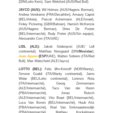
(DIN/Lotto Kern), Sam Welsford (AUS/Red Bull)
JAYCO (AUS):
Wil Holmes (AUS/Hagens Berman),
Andrea Vendrame (FRA/Decathlon), Amaury Capiot
(BEL/Arkéa), Pascal Ackermann (ALE/Israel),
Finley Pickering (GBR/Bahrain), Hamish McKenzie
(AUS/Hagens Berman), Dries De Pooter
(BEL/Intermarché), Rudy Porter (AUS/Sin equipo),
Alessandro Covi (ITA/UAE)
LIDL (ALE):
Jakob Söderqvist (SUE/ Lidl
continental), Matthias Norsgaard (DIN/
Movistar
);
Juan Ayuso
(ESP/
UAE), Matteo Sobrero (ITA/Red
Bull), Max Walscheid (ALE/Jayco)
LOTTO (BEL):
Felix Ørn-Kristoff (NOR/Wanty),
Simone Gualdi (ITA/Wanty continental); Jarno
Widar (BEL/Lotto continental), Lorenzo Rota
(ITA/Intermarché), Georg Zimmernann
(ALE/Intermarché), Taco Van der Hoorn
(PBA/Intermarché), Jonas Rutsch
(ALE/Intermarché), Vito Braet (BEL/Intermarché),
Luca Van Boven (BEL/Intermarché), Huub Artz
(PBA/Intermarché), Roel Van Sintmaaetensdijk
(PBA/Intermarché), Mathieu Kockelmann