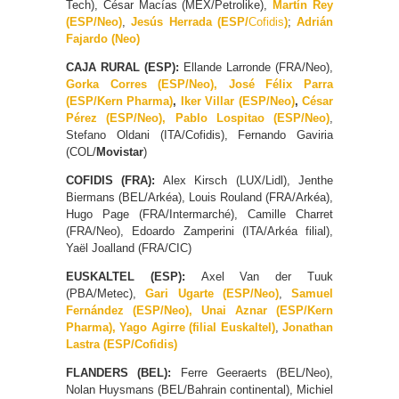
Tech), César Macías (MEX/Petrolike),
Martín Rey
(ESP/Neo)
,
Jesús Herrada (ESP/
Cofidis
)
;
Adrián
Fajardo (Neo)
CAJA RURAL (ESP):
Ellande Larronde (FRA/Neo),
Gorka Corres (ESP/Neo), José Félix Parra
(ESP/Kern Pharma)
,
Iker Villar (ESP/Neo)
,
César
Pérez (ESP/Neo), Pablo Lospitao (ESP/Neo)
,
Stefano Oldani (ITA/Cofidis), Fernando Gaviria
(COL/
Movistar
)
COFIDIS (FRA):
Alex Kirsch (LUX/Lidl), Jenthe
Biermans (BEL/Arkéa), Louis Rouland (FRA/Arkéa),
Hugo Page (FRA/Intermarché), Camille Charret
(FRA/Neo), Edoardo Zamperini (ITA/Arkéa filial),
Yaël Joalland (FRA/CIC)
EUSKALTEL (ESP):
Axel Van der Tuuk
(PBA/Metec),
Gari Ugarte (ESP/Neo)
,
Samuel
Fernández (ESP/Neo), Unai Aznar (ESP/Kern
Pharma), Yago Agirre (filial Euskaltel)
,
Jonathan
Lastra (ESP/Cofidis)
FLANDERS (BEL):
Ferre Geeraerts (BEL/Neo),
Nolan Huysmans (BEL/Bahrain continental), Michiel