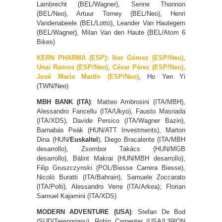
Lambrecht (BEL/Wagner), Senne Thonnon
(BEL/Neo), Artuur Torney (BEL/Neo), Henri
Vandenabeele (BEL/Lotto), Leander Van Hautegem
(BEL/Wagner), Milan Van den Haute (BEL/Atom 6
Bikes)
KERN PHARMA (ESP):
Iker Gómez (ESP/Neo),
Unai Ramos (ESP/Neo), César Pérez (ESP/Neo),
José María Martín (ESP/Neo)
, Ho Yen Yi
(TWN/Neo)
MBH BANK (ITA)
: Matteo Ambrosini (ITA/MBH),
Alessandro Fancellu (ITA/Ukyo), Fausto Masnada
(ITA/XDS), Davide Persico (ITA/Wagner Bazin),
Barnabás Peák (HUN/ATT Investments), Marton
Dina (HUN/
Euskaltel
), Diego Bracalente (ITA/MBH
desarrollo), Zsombor Takács (HUN/MGB
desarrollo), Bálint Makrai (HUN/MBH desarrollo),
Filip Gruszczynski (POL/Biesse Carrera Biesse),
Nicolò Buratti (ITA/Bahrain),
Samuele Zoccarato
(ITA/Polti), Alessandro Verre (ITA/Arkea); Florian
Samuel Kajamini (ITA/XDS)
MODERN ADVENTURE (USA)
: Stefan De Bod
(SUD/Terengganu), Robin Carpenter (USA/L39ION