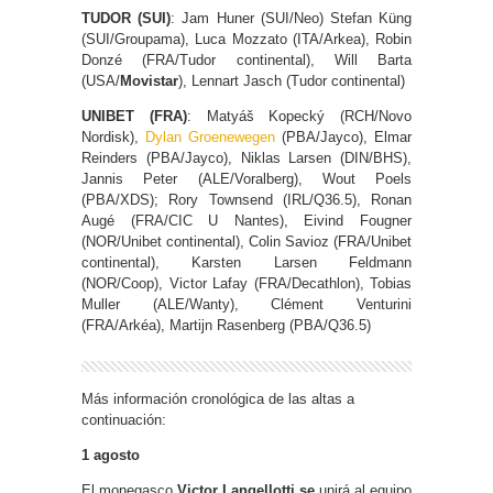
TUDOR (SUI)
: Jam Huner (SUI/Neo) Stefan Küng
(SUI/Groupama), Luca Mozzato (ITA/Arkea), Robin
Donzé (FRA/Tudor continental), Will Barta
(USA/
Movistar
), Lennart Jasch (Tudor continental)
UNIBET (FRA)
: Matyáš Kopecký (RCH/Novo
Nordisk),
Dylan Groenewegen
(PBA/Jayco), Elmar
Reinders (PBA/Jayco), Niklas Larsen (DIN/BHS),
Jannis Peter (ALE/Voralberg), Wout Poels
(PBA/XDS); Rory Townsend (IRL/Q36.5), Ronan
Augé (FRA/CIC U Nantes), Eivind Fougner
(NOR/Unibet continental), Colin Savioz (FRA/Unibet
continental), Karsten Larsen Feldmann
(NOR/Coop), Victor Lafay (FRA/Decathlon), Tobias
Muller (ALE/Wanty), Clément Venturini
(FRA/Arkéa), Martijn Rasenberg (PBA/Q36.5)
Más información cronológica de las altas a
continuación:
1 agosto
El monegasco
Victor Langellotti se
unirá al equipo