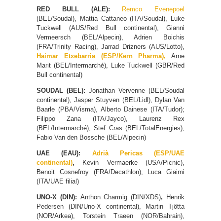
RED BULL (ALE):
Remco Evenepoel
(BEL/Soudal), Mattia Cattaneo (ITA/Soudal), Luke
Tuckwell (AUS/Red Bull continental), Gianni
Vermeersch (BEL/Alpecin), Adrien Boichis
(FRA/Trinity Racing), Jarrad Drizners (AUS/Lotto),
Haimar Etxebarria (ESP/Kern Pharma),
Arne
Marit (BEL/Intermarché), Luke Tuckwell (GBR/Red
Bull continental)
SOUDAL (BEL):
Jonathan Vervenne (BEL/Soudal
continental), Jasper Stuyven (BEL/Lidl), Dylan Van
Baarle (PBA/Visma), Alberto Dainese (ITA/Tudor);
Filippo Zana (ITA/Jayco), Laurenz Rex
(BEL/Intermarché), Stef Cras (BEL/TotalEnergies),
Fabio Van den Bossche (BEL/Alpecin)
UAE (EAU):
Adrià Pericas (ESP/UAE
continental)
,
Kevin Vermaerke (USA/Picnic),
Benoit Cosnefroy (FRA/Decathlon),
Luca Giaimi
(ITA/UAE filial)
UNO-X (DIN):
Anthon Charmig (DIN/XDS)
,
Henrik
Pedersen (DIN/Uno-X continental), Martin Tjötta
(NOR/Arkea), Torstein Traeen (NOR/Bahrain),