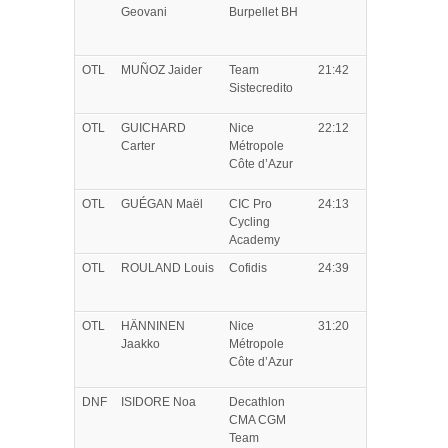
Geovani
Burpellet BH
OTL
MUÑOZ
Jaider
Team
21:42
Sistecredito
OTL
GUICHARD
Nice
22:12
Carter
Métropole
Côte d’Azur
OTL
GUÉGAN
Maël
CIC Pro
24:13
Cycling
Academy
OTL
ROULAND
Louis
Cofidis
24:39
OTL
HÄNNINEN
Nice
31:20
Jaakko
Métropole
Côte d’Azur
DNF
ISIDORE
Noa
Decathlon
CMA CGM
Team