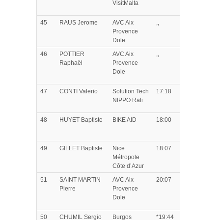
VisitMalta
45
RAUS
Jerome
AVC Aix
,,
Provence
Dole
46
POTTIER
AVC Aix
,,
Raphaël
Provence
Dole
47
CONTI
Valerio
Solution Tech
17:18
NIPPO Rali
48
HUYET
Baptiste
BIKE AID
18:00
49
GILLET
Baptiste
Nice
18:07
Métropole
Côte d’Azur
51
SAINT MARTIN
AVC Aix
20:07
Pierre
Provence
Dole
50
CHUMIL
Sergio
Burgos
*19:44