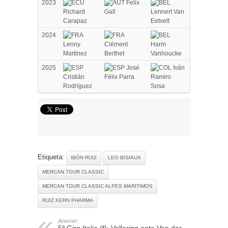
2023
Felix
Richard
Gall
Lennert Van
Carapaz
Eetvelt
2024
Lenny
Clément
Harm
Martinez
Berthet
Vanhoucke
2025
José
Iván
Cristián
Félix Parra
Ramiro
Rodríguez
Sosa
Etiqueta:
IBÓN RUIZ
LEO BISIAUX
MERCAN TOUR CLASSIC
MERCAN TOUR CLASSIC ALPES MARITIMOS
RUIZ KERN PHARMA
Anterior: