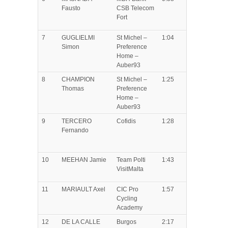
Fausto
CSB Telecom
Fort
7
GUGLIELMI
St Michel –
1:04
Simon
Preference
Home –
Auber93
8
CHAMPION
St Michel –
1:25
Thomas
Preference
Home –
Auber93
9
TERCERO
Cofidis
1:28
Fernando
10
MEEHAN
Jamie
Team Polti
1:43
VisitMalta
11
MARIAULT
Axel
CIC Pro
1:57
Cycling
Academy
12
DE LA CALLE
Burgos
2:17