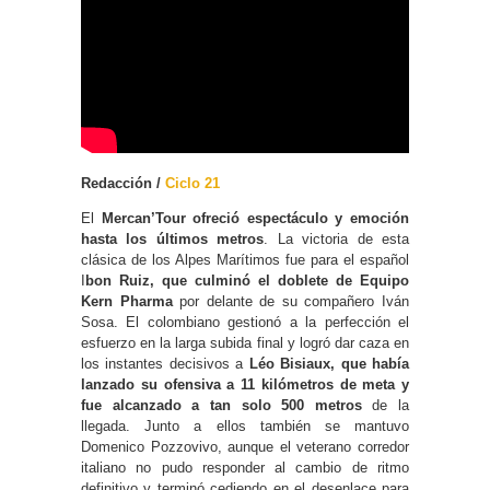
Redacción /
Ciclo 21
El
Mercan’Tour ofreció espectáculo y emoción
hasta los últimos metros
. La victoria de esta
clásica de los Alpes Marítimos fue para el español
I
bon Ruiz, que culminó el doblete de Equipo
Kern Pharma
por delante de su compañero Iván
Sosa. El colombiano gestionó a la perfección el
esfuerzo en la larga subida final y logró dar caza en
los instantes decisivos a
Léo Bisiaux, que había
lanzado su ofensiva a 11 kilómetros de meta y
fue alcanzado a tan solo 500 metros
de la
llegada. Junto a ellos también se mantuvo
Domenico Pozzovivo, aunque el veterano corredor
italiano no pudo responder al cambio de ritmo
definitivo y terminó cediendo en el desenlace para