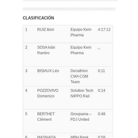
CLASIFICACIÓN
1
RUIZ
Ibon
Equipo Kern
4:17:12
Pharma
2
SOSA
Iván
Equipo Kern
,,
Ramiro
Pharma
3
BISIAUX
Léo
Decathlon
0:11
CMA CGM
Team
4
POZZOVIVO
Solution Tech
0:14
Domenico
NIPPO Rali
5
BERTHET
Groupama –
0:48
Clément
FDJ United
6
MASNADA
MBH Bank
0:58