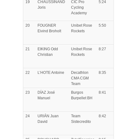
19
CHAUSSINAND
CIC Pro
5:24
Joris
Cycling
Academy
20
FOUGNER
Unibet Rose
5:50
Eivind Broholt
Rockets
21
EIKING
Odd
Unibet Rose
8:27
Christian
Rockets
22
L’HOTE
Antoine
Decathlon
8:35
CMA CGM
Team
23
DÍAZ
José
Burgos
8:41
Manuel
Burpellet BH
24
URIÁN
Juan
Team
8:42
David
Sistecredito