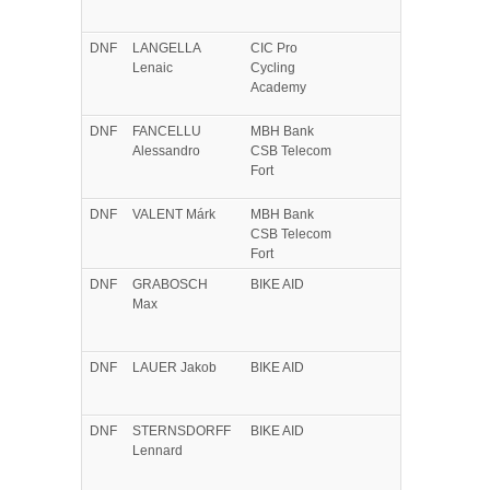
DNF
LANGELLA
CIC Pro
Lenaic
Cycling
Academy
DNF
FANCELLU
MBH Bank
Alessandro
CSB Telecom
Fort
DNF
VALENT
Márk
MBH Bank
CSB Telecom
Fort
DNF
GRABOSCH
BIKE AID
Max
DNF
LAUER
Jakob
BIKE AID
DNF
STERNSDORFF
BIKE AID
Lennard