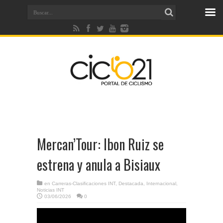
Mercan’Tour: Ibon Ruiz se
estrena y anula a Bisiaux
en
Carreras-Clasificaciones INT
,
Destacada
,
Internacional
,
Noticias INT
03/06/2026
0