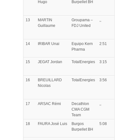
Hugo
Burpellet BH
13
MARTIN
Groupama –
,,
Guillaume
FDJ United
14
IRIBAR
Unai
Equipo Kern
2:51
Pharma
15
JEGAT
Jordan
TotalEnergies
3:15
16
BREUILLARD
TotalEnergies
3:56
Nicolas
17
ARSAC
Rémi
Decathlon
,,
CMA CGM
Team
18
FAURA
José Luis
Burgos
5:08
Burpellet BH