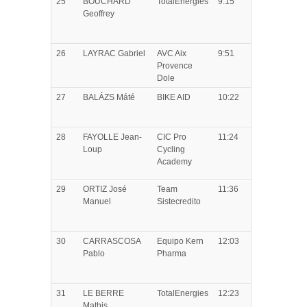
25
BOUCHARD
TotalEnergies
9:15
Geoffrey
26
LAYRAC
Gabriel
AVC Aix
9:51
Provence
Dole
27
BALÁZS
Máté
BIKE AID
10:22
28
FAYOLLE
Jean-
CIC Pro
11:24
Loup
Cycling
Academy
29
ORTIZ
José
Team
11:36
Manuel
Sistecredito
30
CARRASCOSA
Equipo Kern
12:03
Pablo
Pharma
31
LE BERRE
TotalEnergies
12:23
Mathis