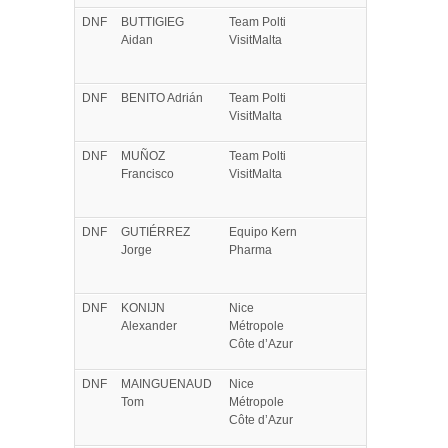
DNF
BUTTIGIEG
Team Polti
Aidan
VisitMalta
DNF
BENITO
Adrián
Team Polti
VisitMalta
DNF
MUÑOZ
Team Polti
Francisco
VisitMalta
DNF
GUTIÉRREZ
Equipo Kern
Jorge
Pharma
DNF
KONIJN
Nice
Alexander
Métropole
Côte d’Azur
DNF
MAINGUENAUD
Nice
Tom
Métropole
Côte d’Azur