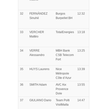
32
FERNÁNDEZ
Burgos
12:32
Sinuhé
Burpellet BH
33
VERCHER
TotalEnergies
13:18
Mattéo
34
VERRE
MBH Bank
13:25
Alessandro
CSB Telecom
Fort
35
HUYS
Laurens
Nice
13:39
Métropole
Côte d’Azur
36
SMITH
Adam
AVC Aix
13:55
Provence
Dole
37
GIULIANO
Dario
Team Polti
14:47
VisitMalta