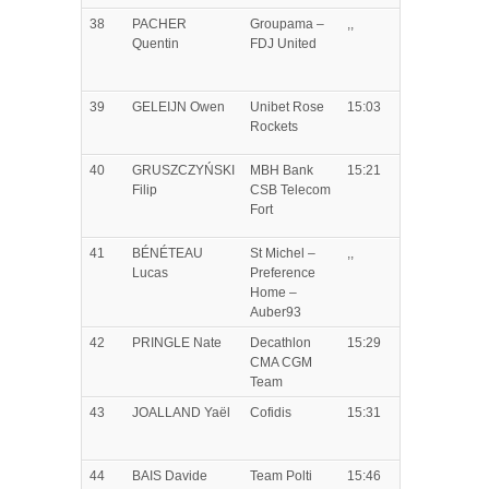
38
PACHER
Groupama –
,,
Quentin
FDJ United
39
GELEIJN
Owen
Unibet Rose
15:03
Rockets
40
GRUSZCZYŃSKI
MBH Bank
15:21
Filip
CSB Telecom
Fort
41
BÉNÉTEAU
St Michel –
,,
Lucas
Preference
Home –
Auber93
42
PRINGLE
Nate
Decathlon
15:29
CMA CGM
Team
43
JOALLAND
Yaël
Cofidis
15:31
44
BAIS
Davide
Team Polti
15:46