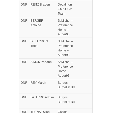
DNF
REITZ
Braden
Decathlon
CMA CGM
Team
DNF
BERGER
St Michel –
Antoine
Preference
Home –
Auber93
DNF
DELACROIX
St Michel –
Théo
Preference
Home –
Auber93
DNF
SIMON
Yohann
St Michel –
Preference
Home –
Auber93
DNF
REY
Martín
Burgos
Burpellet BH
DNF
FAJARDO
Adrián
Burgos
Burpellet BH
DNF
TEUNS
Dylan
Cofidis