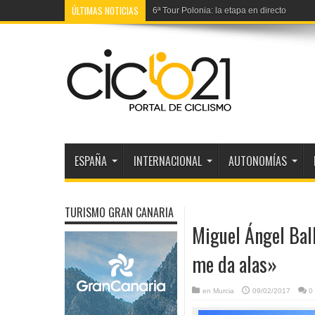
ÚLTIMAS NOTICIAS
6ª Tour Polonia: la etapa en directo
ESPAÑA
INTERNACIONAL
AUTONOMÍAS
TURISMO GRAN CANARIA
Miguel Ángel Ball
me da alas»
en
Murcia
09/02/2017
0