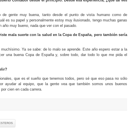
Alberto Contador desde el principio. Desde esa experiencia, ¿qué tal ves
o de gente muy buena, tanto desde el punto de vista humano como de
uál es su papel y personalmente estoy muy ilusionado, tengo muchas ganas
n año muy bueno, nada que ver con el pasado.
iste mala suerte con la salud en la Copa de España, pero también sería
 muchísimo. Ya se sabe: de lo malo se aprende. Este año espero estar a la
hacer una buena Copa de España y, sobre todo, dar todo lo que me pida el
lir?
esionales, que es el sueño que tenemos todos, pero sé que eso pasa no sólo
 por ayudar al equipo, que la gente vea que también somos unos buenos
 por cien en cada carrera.
ESTEROS