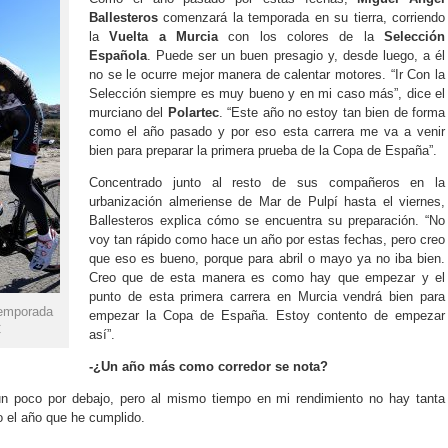
Ballesteros
comenzará la temporada en su tierra, corriendo
la
Vuelta a Murcia
con los colores de la
Selección
Española
. Puede ser un buen presagio y, desde luego, a él
no se le ocurre mejor manera de calentar motores. “Ir Con la
Selección siempre es muy bueno y en mi caso más”, dice el
murciano del
Polartec
. “Este año no estoy tan bien de forma
como el año pasado y por eso esta carrera me va a venir
bien para preparar la primera prueba de la Copa de España”.
Concentrado junto al resto de sus compañeros en la
urbanización almeriense de Mar de Pulpí hasta el viernes,
Ballesteros explica cómo se encuentra su preparación. “No
voy tan rápido como hace un año por estas fechas, pero creo
que eso es bueno, porque para abril o mayo ya no iba bien.
Creo que de esta manera es como hay que empezar y el
punto de esta primera carrera en Murcia vendrá bien para
temporada
empezar la Copa de España. Estoy contento de empezar
C
así”.
-¿Un año más como corredor se nota?
 un poco por debajo, pero al mismo tiempo en mi rendimiento no hay tanta
o el año que he cumplido.