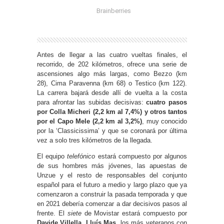
Antes de llegar a las cuatro vueltas finales, el
recorrido, de 202 kilómetros, ofrece una serie de
ascensiones algo más largas, como Bezzo (km
28), Cima Paravenna (km 68) o Testico (km 122).
La carrera bajará desde allí de vuelta a la costa
para afrontar las subidas decisivas:
cuatro pasos
por Colla Micheri (2,2 km al 7,4%) y otros tantos
por el Capo Mele (2,2 km al 3,2%)
, muy conocido
por la ‘Classicissima’ y que se coronará por última
vez a solo tres kilómetros de la llegada.
El equipo
telefónico
estará compuesto por algunos
de sus hombres más jóvenes, las apuestas de
Unzue y el resto de responsables del conjunto
español para el futuro a medio y largo plazo que ya
comenzaron a construir la pasada temporada y que
en 2021 debería comenzar a dar decisivos pasos al
frente. El
siete
de Movistar estará compuesto por
Davide Villella, Lluís Mas,
los más veteranos con