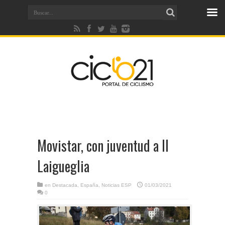
Movistar, con juventud a Il
Laigueglia
en
Destacada
,
España
,
Noticias ESP
01/03/2021
0