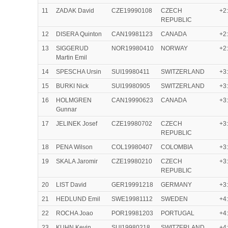
11
ZADAK David
CZE19990108
CZECH
+2
REPUBLIC
12
DISERA Quinton
CAN19981123
CANADA
+2
13
SIGGERUD
NOR19980410
NORWAY
+2
Martin Emil
14
SPESCHA Ursin
SUI19980411
SWITZERLAND
+3
15
BURKI Nick
SUI19980905
SWITZERLAND
+3
16
HOLMGREN
CAN19990623
CANADA
+3
Gunnar
17
JELINEK Josef
CZE19980702
CZECH
+3
REPUBLIC
18
PENA Wilson
COL19980407
COLOMBIA
+3
19
SKALA Jaromir
CZE19980210
CZECH
+3
REPUBLIC
20
LIST David
GER19991218
GERMANY
+3
21
HEDLUND Emil
SWE19981112
SWEDEN
+4
22
ROCHA Joao
POR19981203
PORTUGAL
+4
23
KUHN Kevin
SUI19980218
SWITZERLAND
+4