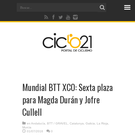
Mundial BTT XCO: Sexta plaza
para Magda Durán y Jofre
Cullell
en
Andalucía
,
BTT / GRAVEL
,
Catalunya
,
Galicia
,
La Rioja
,
Murcia
01/07/2016
0