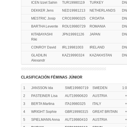
ICEN Izzet Sahin
TUR19980119
TURKEY
DN
DEKKER Jens
NED19981213
NETHERLANDS
DN
MESTRIC Josip
CRO19990325
CROATIA
DN
BARTHA Levente
ROU19980729
ROMANIA
DN
KITABAYASHI
JPN19991126
JAPAN
DN
Riki
CONROY David
IRL19981003
IRELAND
DN
GLADILIN
KAZ19990324
KAZAKHSTAN
DN
Alexandr
CLASIFICACIÓN FÉMINAS JÚNIOR
1
JANSSON Ida
SWE19980719
SWEDEN
1:
2
PASTEINER Lisa
AUT19990620
AUSTRIA
+
3
BERTA Martina
ITA19980325
ITALY
+
4
WRIGHT Sophie
GBR19990315
GREAT BRITAIN
+
5
SPIELMANN Anna
AUT19980410
AUSTRIA
+