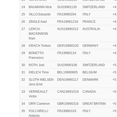
24
BAUMANN Nick
SUI19981130
SWITZERLAND
+4
25
XILLO Edoardo
ITA19990204
ITALY
+4
26
ZINGLE Axel
FRA19981218
FRANCE
+4
27
LERCH-
AUS19990313
AUSTRALIA
+4
MACKINNON
Kian
28
DRACH Torben
GER19980220
GERMANY
+4
29
BONETTO
ITA19980124
ITALY
+4
Francesco
30
ROTH Joel
SUI19990108
SWITZERLAND
+5
31
KIELICH Timo
BEL19990805
BELGIUM
+5
32
SLOTH NIELSEN
DEN19980117
DENMARK
+5
Jens Emil
33
VERREAULT
CAN19991019
CANADA
+5
Victor
34
ORR Cameron
GBR19990316
GREAT BRITAIN
+5
35
FOLCARELLI
ITA19980103
ITALY
+5
Antonio