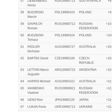
57
LIEBENBERG
RSA19980713
SOUTH AFRICA
+9
Henry
58
BUDZINSKI
POL19980424
POLAND
+9
Marcin
59
GAVRILOV
RUS19980712
RUSSIAN
+10
Roman
FEDERATION
60
BUDZINSKI
POL19980424
POLAND
+10
Tomasz
61
PEDLER
AUS19980727
AUSTRALIA
+10
Nicholas
62
BARTEK David
CZE19980106
CZECH
+10
REPUBLIC
63
LETTARI Marco
ARG19980723
ARGENTINA
+10
Augustin
64
HARRIS Michael
AUS19981021
AUSTRALIA
+11
65
IAKIMENKO
RUS19990821
RUSSIAN
+11
Vladimir
FEDERATION
66
UENO Ren
JPN19980129
JAPAN
+11
67
LUKAN Pavlo
UKR19990713
UKRAINE
+11