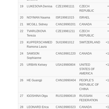
19
LUKESOVA Denisa
CZE19981111
CZECH
+
REPUBLIC
20
NOYMAN Naama
ISR19981015
ISRAEL
+
21
MCGILL Sidney
CAN19990201
CANADA
+
22
TVARUZKOVA
CZE19981211
CZECH
+
Tereza
REPUBLIC
23
KUPFERSCHMIED
SUI19981012
SWITZERLAND
+1
Ramona Laura
24
SAMSON
CAN19981220
CANADA
+1
Sophianne
25
URBAN Kelsey
USA19980804
UNITED
+1
STATES OF
AMERICA
26
HE Guangji
CHN19990404
PEOPLE’S
+1
REPUBLIC OF
CHINA
27
IGOSHINA Olga
RUS19980619
RUSSIAN
+1
FEDERATION
28
LEONARD Erica
CAN19980323
CANADA
+1