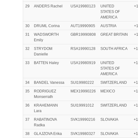
29
ANDERS Rachel
USA19980123
UNITED
+1
STATES OF
AMERICA
30
DRUML Corina
AUT19990905
AUSTRIA
+1
31
WADSWORTH
GBR19990808
GREAT BRITAIN
+1
Emily
32
STRYDOM
RSA19990128
SOUTH AFRICA
+1
Danielle
33
BATTEN Haley
USA19980919
UNITED
+1
STATES OF
AMERICA
34
BANDEL Vanessa
SUI19980222
SWITZERLAND
+1
35
RODRIGUEZ
MEX19990226
MEXICO
+1
Monserrath
36
KRAHEMANN
SUI19991012
SWITZERLAND
+1
Lara
37
RABATINOVA
SVK19990216
SLOVAKIA
+1
Radka
38
GLAJZOVA Erika
SVK19980327
SLOVAKIA
+1