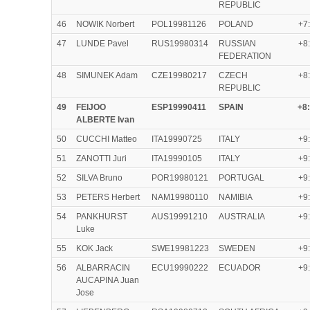
REPUBLIC
46
NOWIK Norbert
POL19981126
POLAND
+7
47
LUNDE Pavel
RUS19980314
RUSSIAN
+8
FEDERATION
48
SIMUNEK Adam
CZE19980217
CZECH
+8
REPUBLIC
49
FEIJOO
ESP19990411
SPAIN
+8
ALBERTE Ivan
50
CUCCHI Matteo
ITA19990725
ITALY
+9
51
ZANOTTI Juri
ITA19990105
ITALY
+9
52
SILVA Bruno
POR19980121
PORTUGAL
+9
53
PETERS Herbert
NAM19980110
NAMIBIA
+9
54
PANKHURST
AUS19991210
AUSTRALIA
+9
Luke
55
KOK Jack
SWE19981223
SWEDEN
+9
56
ALBARRACIN
ECU19990222
ECUADOR
+9
AUCAPINA Juan
Jose