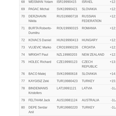
68
WEISMAN Yotam
ISR19990415
ISRAEL
+12
69
PAGAC Michal
SVK19990421
SLOVAKIA
+12
70
DERZHAVIN
RUS19980718
RUSSIAN
+12
Nikita
FEDERATION
71
BURTA Roberto-
ROU19990315
ROMANIA
+12
Dumitru
72
KOVACS Daniel
HUN19990413
HUNGARY
+12
73
VUJEVIC Marko
CRO19990226
CROATIA
+12
74
WRIGHT Paul
NZL19980203
NEW ZEALAND
+12
75
HOLEC Richard
CZE19990123
CZECH
+13
REPUBLIC
76
BACO Matej
SVK19980618
SLOVAKIA
+14
77
KAYGISIZ Zeki
TUR19980423
TURKEY
+15
78
BINDEMANIS
LAT19991121
LATVIA
-1
Kristofers
79
FELTHAM Jack
AUS19981124
AUSTRALIA
-1
80
DEPE Serdar
TUR19980220
TURKEY
-1
Anil