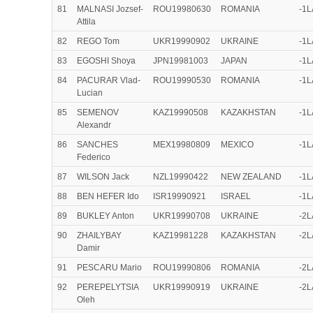
81
MALNASI Jozsef-
ROU19980630
ROMANIA
-1
Attila
82
REGO Tom
UKR19990902
UKRAINE
-1
83
EGOSHI Shoya
JPN19981003
JAPAN
-1
84
PACURAR Vlad-
ROU19990530
ROMANIA
-1
Lucian
85
SEMENOV
KAZ19990508
KAZAKHSTAN
-1
Alexandr
86
SANCHES
MEX19980809
MEXICO
-1
Federico
87
WILSON Jack
NZL19990422
NEW ZEALAND
-1
88
BEN HEFER Ido
ISR19990921
ISRAEL
-1
89
BUKLEY Anton
UKR19990708
UKRAINE
-2
90
ZHAILYBAY
KAZ19981228
KAZAKHSTAN
-2
Damir
91
PESCARU Mario
ROU19990806
ROMANIA
-2
92
PEREPELYTSIA
UKR19990919
UKRAINE
-2
Oleh