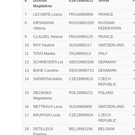
6
DURAN
ESP19980613
SPAIN
+
Magdalena
7
LECOMTE Loana
FRA19990808
FRANCE
+
8
KIRSANOVA
RUS19981029
RUSSIAN
+
Viktoria
FEDERATION
9
CLAUZEL Helene
FRA19980125
FRANCE
+
10
ROY Pauline
SUI19990217
SWITZERLAND
+
11
TOVO Marika
ITA19990513
ITALY
+
12
SCHRIEVERS Lia
GER19980209
GERMANY
+
13
BOHE Caroline
DEN19990723
DENMARK
+
14
SAFAROVA Adela
CZE19980610
CZECH
+
REPUBLIC
15
ZIELINSKA
POL19980221
POLAND
+
Magdalena
16
METTRAUX Lena
SUI19980908
SWITZERLAND
+
17
KRUPOVA Lucie
CZE19990924
CZECH
+
REPUBLIC
18
DETILLEUX
BEL19991108
BELGIUM
+
Emeline