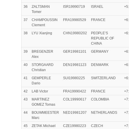
36
ZALTSMAN
ISR19990719
ISRAEL
+5
Tomer
37
CHAMPOUSSIN
FRA19980529
FRANCE
+6
Clement
38
LYU Xianjing
CHN19980202
PEOPLE’S
+6
REPUBLIC OF
CHINA
39
BREGENZER
GER19981101
GERMANY
+6
Alex
40
STORGAARD
DEN19981123
DENMARK
+6
Christian
41
GEMPERLE
SUI19980225
SWITZERLAND
+6
Dario
42
LAB Victor
FRA19990422
FRANCE
+7
43
MARTINEZ
COL19990617
COLOMBIA
+7
GOMEZ Tomas
44
BOUWMEESTER
NED19981207
NETHERLANDS
+7
Marc
45
ZETAK Michael
CZE19980223
CZECH
+7