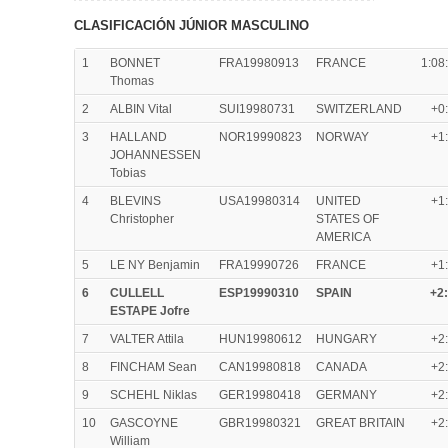
CLASIFICACIÓN JÚNIOR MASCULINO
1
BONNET
FRA19980913
FRANCE
1:08
Thomas
2
ALBIN Vital
SUI19980731
SWITZERLAND
+0
3
HALLAND
NOR19990823
NORWAY
+1
JOHANNESSEN
Tobias
4
BLEVINS
USA19980314
UNITED
+1
Christopher
STATES OF
AMERICA
5
LE NY Benjamin
FRA19990726
FRANCE
+1
6
CULLELL
ESP19990310
SPAIN
+2
ESTAPE Jofre
7
VALTER Attila
HUN19980612
HUNGARY
+2
8
FINCHAM Sean
CAN19980818
CANADA
+2
9
SCHEHL Niklas
GER19980418
GERMANY
+2
10
GASCOYNE
GBR19980321
GREAT BRITAIN
+2
William