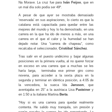
Na Morave. La cruz fue para
Iván Feijoo
, que en
un mal día solo podía ser 49º.
A pesar de que ayer se mostraba demasiado
‘reservada’ en sus aspiraciones, lo cierto es que la
catalana está capacitada para quedar entre las
mejores del mundo y hoy lo ha demostrado, en una
carrera en la que ha ido de menos a más, en una
carrera en el que el calor y la humedad se han
dejado notar. Una “carrera de chapeau”, como
recalcaba el seleccionador,
Cristóbal Sánchez
.
Tras salir en el puesto undécimo y bajar algunas
posiciones en la primera vuelta, al no querer forzar
en exceso en una carrera que a muchas se les
haría larga, terminaba ese primer giro como
novena, para acceder a la sexta plaza en la
segunda y terminar en idéntica posición, a 4:05 de
la vencedora, la sueca Ida
Jansson
, que
aventajaba en 25” a la austriaca Lisa
Pasteiner
y
en 1:50 a la italiana Martina
Berta
.
“Hoy si es una carrera para quedar realmente
contenta. He salido muy tranquila, sin presión y
según pasaba la carrera he ido remontando. La