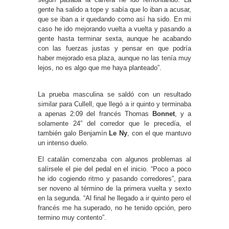
gente ha salido a tope y sabía que lo iban a acusar,
que se iban a ir quedando como así ha sido. En mi
caso he ido mejorando vuelta a vuelta y pasando a
gente hasta terminar sexta, aunque he acabando
con las fuerzas justas y pensar en que podría
haber mejorado esa plaza, aunque no las tenía muy
lejos, no es algo que me haya planteado”.
La prueba masculina se saldó con un resultado
similar para Cullell, que llegó a ir quinto y terminaba
a apenas 2:09 del francés Thomas
Bonnet
, y a
solamente 24” del corredor que le precedía, el
también galo Benjamín
Le Ny
, con el que mantuvo
un intenso duelo.
El catalán comenzaba con algunos problemas al
salírsele el pie del pedal en el inicio. “Poco a poco
he ido cogiendo ritmo y pasando corredores”, para
ser noveno al término de la primera vuelta y sexto
en la segunda. “Al final he llegado a ir quinto pero el
francés me ha superado, no he tenido opción, pero
termino muy contento”.