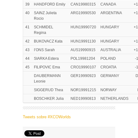
39
HANDFORD Emily
CAN19980315
CANADA
+1
40
SAINZ Julieta
ARG19990530
ARGENTINA
+1
Rocio
41
SCHMIDEL
HUN19990720
HUNGARY
+1
Regina
42
BUKOVACZ Kata
HUN19991130
HUNGARY
+1
43
I’ONS Sarah
AUS19990915
AUSTRALIA
+1
44
SIARKA Estera
POL19981204
POLAND
-
45
FILIPOVIC Ema
CRO19990107
CROATIA
-
DAUBERMANN
GER19990923
GERMANY
D
Leonie
SIGGERUD Thea
NOR19991215
NORWAY
BOSCHKER Julia
NED19990813
NETHERLANDS
Tweets sobre #XCOWorlds