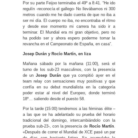
Por su parte Feijoo terminaba el 49º a 8:41. “He ido
regulín -reconocía el gallego- No llevábamos ni 300
metros cuando me he dado cuenta de que no iba a
ser mi día. El cuerpo no iba, no encontraba el ritmo
y desde ese momento mi carrera ha sido ir a
terminar. El Mundial era mi gran objetivo, pero no
ha podido ser y ahora espero poderme tomar la
revancha en el Campeonato de España, en casa”.
Josep Durán y Rocío Martín, en liza
Mañana sábado por la mañana (11:00), será el
turno de los sub-23 masculinos, con la presencia
de un
Josep Durán
que ya compitió ayer en el
team relay con sensaciones muy positivas y que
confía en su debut mundialista en la categoría
poder estar al nivel del Europeo, donde terminó
18º… saliendo desde el puesto 58.
Por la tarde (15:00) tendremos a las féminas élite –
a las que se ha adelantado su prueba del horario
tradicional del domingo, intercambiándolo con la
prueba sub-23-, con la presencia de
Rocío Martín
.
«Después de correr el Mundial de XCE pasé un par
de días con bastante fatiga. Se acumulaba la