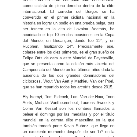
como ciclista de pleno derecho dentro de la élite
internacional. El corredor del Burgos se ha
convertido en el primer ciclista nacional en la
historia en lograr un podio en una prueba belga, tras
ser tercero en la cita de Lovaina. Además, ha
acariciado el top 10 en dos ocasiones en la Copa
del Mundo, en Besançon, donde fue 11º, y en
Rucphen, finalizando 14º. Precisamente ese,
colarse entre los diez primeros, es el gran sueño de
Felipe Orts de cara a este Mundial de Fayeteville,
que se presenta como la edición más abierta del
Campeonato del Mundo en los últimos años dada la
ausencia de los dos grandes dominadores del
ciclocross, Wout Van Aert y Mathieu Van der Poel,
que se han repartido todos los arcoíris desde 2015.
Ely Iserbyt, Tom Pidcock, Lars Van der Haar, Toon
Aerts, Michael Vanthourenhout, Laurens Sweeck y
Corne Van Kessel son los nombres llamados a
pelear el domingo por las medallas y por el título
mundial en la carrera élite masculina en la que
también tomará parte Kevin Suárez, que llega en
un excelente momento después de ser 17º en la