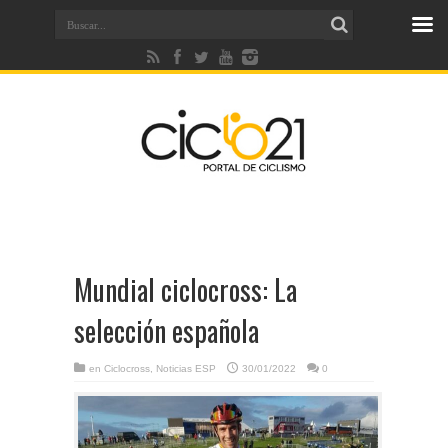
Mundial ciclocross: La
selección española
en
Ciclocross
,
Noticias ESP
30/01/2022
0