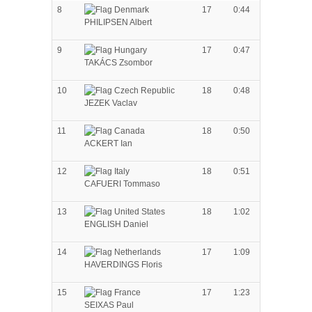
8
17
0:44
PHILIPSEN Albert
9
17
0:47
TAKÁCS Zsombor
10
18
0:48
JEZEK Vaclav
11
18
0:50
ACKERT Ian
12
18
0:51
CAFUERI Tommaso
13
18
1:02
ENGLISH Daniel
14
17
1:09
HAVERDINGS Floris
15
17
1:23
SEIXAS Paul