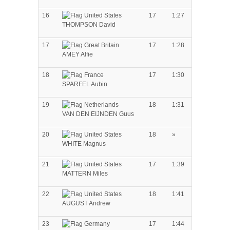
16
17
1:27
THOMPSON David
17
17
1:28
AMEY Alfie
18
17
1:30
SPARFEL Aubin
19
18
1:31
VAN DEN EIJNDEN Guus
20
18
»
WHITE Magnus
21
17
1:39
MATTERN Miles
22
18
1:41
AUGUST Andrew
23
17
1:44