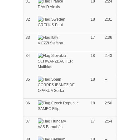
31
18
2:24
DAVID Alexis
32
18
2:31
GREIJUS Paul
33
17
2:36
VIEZZI Stefano
34
18
2:43
SCHWARZBACHER
Matthias
35
18
»
CORRES IBANEZ DE
OPAKUA Gorka
36
18
2:50
SAMEC Filip
37
17
2:54
VAS Barnabás
38
18
»