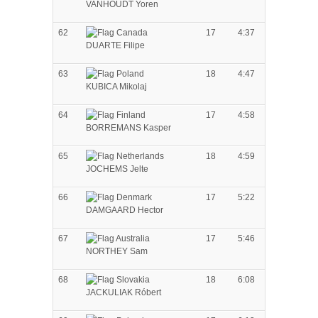
VANHOUDT Yoren
62
17
4:37
DUARTE Filipe
63
18
4:47
KUBICA Mikolaj
64
17
4:58
BORREMANS Kasper
65
18
4:59
JOCHEMS Jelte
66
17
5:22
DAMGAARD Hector
67
17
5:46
NORTHEY Sam
68
18
6:08
JACKULIAK Róbert