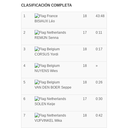
CLASIFICACIÓN COMPLETA
1
18
43:48
BISIAUX Léo
2
17
0:11
REMIJN Senna
3
18
0:17
CORSUS Yordi
4
18
»
NUYENS Wies
5
18
0:26
VAN DEN BOER Seppe
6
17
0:30
SOLEN Keije
7
18
0:42
VIJFVINKEL Mika