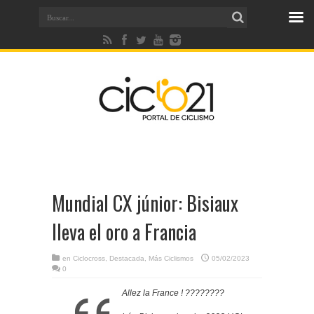
Mundial CX júnior: Bisiaux
lleva el oro a Francia
en
Ciclocross
,
Destacada
,
Más Ciclismos
05/02/2023
0
Allez la France ! ????????