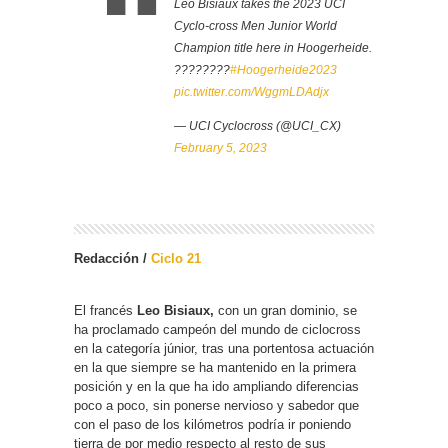
Léo Bisiaux takes the 2023 UCI
Cyclo-cross Men Junior World
Champion title here in Hoogerheide.
????????
#Hoogerheide2023
pic.twitter.com/WggmLDAdjx
— UCI Cyclocross (@UCI_CX)
February 5, 2023
Redacción /
Ciclo 21
El francés
Leo Bisiaux,
con un gran dominio, se
ha proclamado campeón del mundo de ciclocross
en la categoría júnior, tras una portentosa actuación
en la que siempre se ha mantenido en la primera
posición y en la que ha ido ampliando diferencias
poco a poco, sin ponerse nervioso y sabedor que
con el paso de los kilómetros podría ir poniendo
tierra de por medio respecto al resto de sus