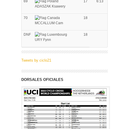
69
17
6:13
ADASZAK Ksawery
70
18
MCCALLUM Cam
DNF
18
URY Fynn
Tweets by ciclo21
DORSALES OFICIALES