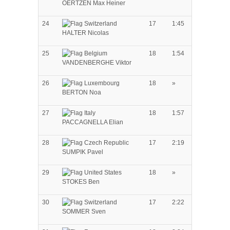
OERTZEN Max Heiner
24
17
1:45
HALTER Nicolas
25
18
1:54
VANDENBERGHE Viktor
26
18
»
BERTON Noa
27
18
1:57
PACCAGNELLA Elian
28
17
2:19
SUMPIK Pavel
29
18
»
STOKES Ben
30
17
2:22
SOMMER Sven