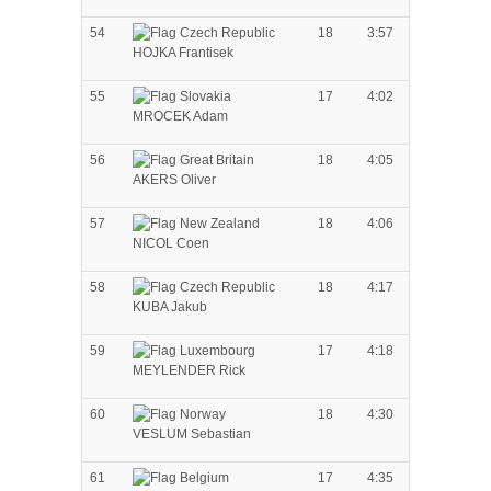
54
18
3:57
HOJKA Frantisek
55
17
4:02
MROCEK Adam
56
18
4:05
AKERS Oliver
57
18
4:06
NICOL Coen
58
18
4:17
KUBA Jakub
59
17
4:18
MEYLENDER Rick
60
18
4:30
VESLUM Sebastian
61
17
4:35