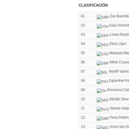
CLASIFICACIÓN
01
Zoe Backste
02
Kaia Schmi
03
Linda Ried
04
Elise Uijen
05
Makayla Ma
06
Millie Couz
07
Marith Vanh
08
Eglantine R
09
Eleonora Cia
10
Mijntje Geur
11
Valeria Val
12
Flora Perkin
13
Anna Van D