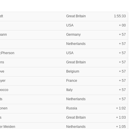
dt
Great Britain
1:55:33
d
USA
+ 00
mann
Germany
+ 57
Netherlands
+ 57
cPherson
USA
+ 57
ens
Great Britain
+ 57
ove
Belgium
+ 57
ayer
France
+ 57
bocco
Italy
+ 57
ts
Netherlands
+ 57
gonen
Russia
+ 1:02
s
Great Britain
+ 1:03
er Meiden
Netherlands
+ 1:05