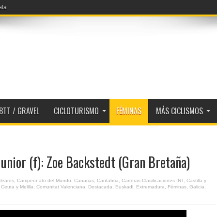
ela
BTT / GRAVEL
CICLOTURISMO
FÉMINAS
MÁS CICLISMOS
unior (f): Zoe Backstedt (Gran Bretaña)
leares
,
Campeonato del Mundo
,
Canarias
,
Cantabria
,
Carreras-Clasificaciones INT
,
Castilla y
,
Ceuta y Melilla
,
Comunitat Valenciana
,
Destacada
,
Euskadi
,
Extremadura
,
Féminas
,
Galicia
,