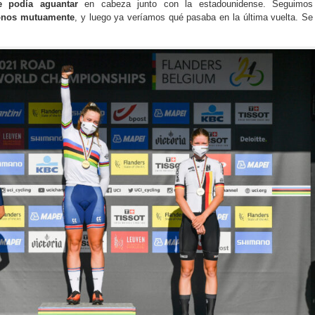
 podía aguantar
en cabeza junto con la estadounidense. Seguimos
onos mutuamente
, y luego ya veríamos qué pasaba en la última vuelta. Se