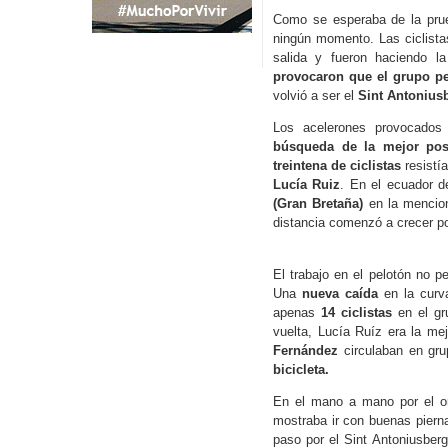
Como se esperaba de la pru
ningún momento. Las ciclist
salida y fueron haciendo l
provocaron que el grupo pe
volvió a ser el
Sint Antonius
Los acelerones provocado
búsqueda de la mejor pos
treintena de ciclistas
resistí
Lucía Ruiz
. En el ecuador d
(Gran Bretaña)
en la mencion
distancia comenzó a crecer p
El trabajo en el pelotón no p
Una
nueva caída
en la curv
apenas
14 ciclistas
en el gr
vuelta, Lucía Ruíz era la me
Fernández
circulaban en gr
bicicleta.
En el mano a mano por el 
mostraba ir con buenas pierna
paso por el Sint Antoniusberg