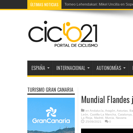
ÚLTIMAS NOTICIAS
Torneo Lehendakari: Mikel Uncilla en Sop
ESPAÑA
INTERNACIONAL
AUTONOMÍAS
TURISMO GRAN CANARIA
Mundial Flandes j
en
Andalucía
,
Aragón
,
Asturias
,
Ba
León
,
Castilla-La Mancha
,
Catalunya
La Rioja
,
Madrid
,
Murcia
,
Navarra
25/09/2021
0