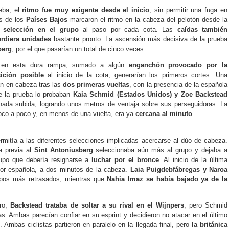
eba, el
ritmo fue muy exigente desde el inicio
, sin permitir una fuga en
as de los
Países Bajos
marcaron el ritmo en la cabeza del pelotón desde la
a
selección en el grupo
al paso por cada cota. Las
caídas también
rdiera unidades
bastante pronto. La ascensión más decisiva de la prueba
berg
, por el que pasarían un total de cinco veces.
s en esta dura rampa, sumado a algún
enganchón provocado por la
ición
posible
al inicio de la cota, generarían los primeros cortes. Una
an en cabeza tras las
dos primeras vueltas
, con la presencia de la española
e la prueba lo probaban
Kaia Schmid (Estados Unidos) y Zoe Backstead
ada subida, logrando unos metros de ventaja sobre sus perseguidoras. La
oco a poco y, en menos de una vuelta, era ya
cercana al minuto
.
ermitía a las diferentes selecciones implicadas acercarse al dúo de cabeza.
a previa al
Sint Antoniusberg
seleccionaba aún más al grupo y dejaba a
upo que debería resignarse a
luchar por el bronce
. Al inicio de la última
jor española, a dos minutos de la cabeza.
Laia Puigdebfábregas y Naroa
upos más retrasados, mientras que
Nahia Imaz se había bajado ya de la
oro,
Backstead trataba de soltar a su rival en el Wijnpers
, pero Schmid
s. Ambas parecían confiar en su esprint y decidieron no atacar en el último
. Ambas ciclistas partieron en paralelo en la llegada final, pero
la británica