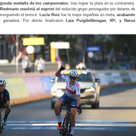
segunda medalla de los campeonatos
, tras lograr la plata en la contrarreloj.
Riedmann resolvió el esprint
del reducido grupo perseguidor por delante de
onsiguiendo el bronce.
Lucía Ruiz
fue la mejor española en meta,
acabando
ganadora. Por detrás finalizaron
Laia Puigdefábregas, 45ª, y Naroa