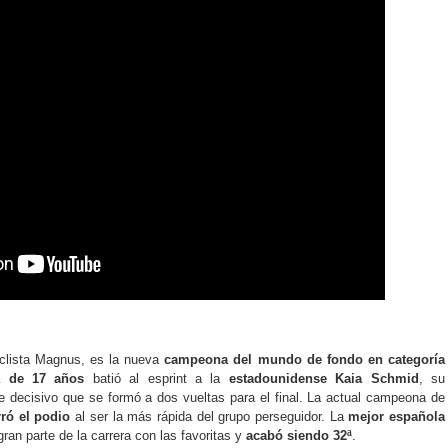
ciclista Magnus, es la nueva
campeona del mundo de fondo en categoría
ca de 17 años
batió al esprint a la
estadounidense Kaia Schmid
, su
e decisivo que se formó a dos vueltas para el final. La actual campeona de
ró el podio
al ser la más rápida del grupo perseguidor. La
mejor española
ran parte de la carrera con las favoritas y
acabó siendo 32ª
.