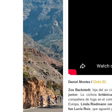
Daniel Montes /
Ciclo 21
Zoe Backstedt
, hija del ex 
junior
. La ciclista
británi
compañera de fuga en el cort
Europa,
Linda Riedmann cer
fue Lucía Ruiz
, que aguantó g