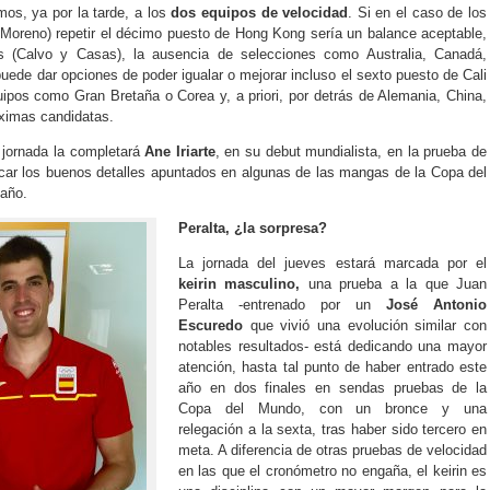
os, ya por la tarde, a los
dos equipos de velocidad
. Si en el caso de los
 Moreno) repetir el décimo puesto de Hong Kong sería un balance aceptable,
s (Calvo y Casas), la ausencia de selecciones como Australia, Canadá,
puede dar opciones de poder igualar o mejorar incluso el sexto puesto de Cali
ipos como Gran Bretaña o Corea y, a priori, por detrás de Alemania, China,
ximas candidatas.
a jornada la completará
Ane Iriarte
, en su debut mundialista, en la prueba de
ificar los buenos detalles apuntados en algunas de las mangas de la Copa del
año.
Peralta, ¿la sorpresa?
La jornada del jueves estará marcada por el
keirin masculino,
una prueba a la que Juan
Peralta -entrenado por un
José Antonio
Escuredo
que vivió una evolución similar con
notables resultados- está dedicando una mayor
atención, hasta tal punto de haber entrado este
año en dos finales en sendas pruebas de la
Copa del Mundo, con un bronce y una
relegación a la sexta, tras haber sido tercero en
meta. A diferencia de otras pruebas de velocidad
en las que el cronómetro no engaña, el keirin es