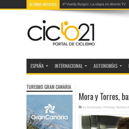
ÚLTIMAS NOTICIAS
4ª Vuelta Burgos: La etapa en directo TV
ESPAÑA
INTERNACIONAL
AUTONOMÍAS
TURISMO GRAN CANARIA
Mora y Torres, ba
en
Destacada
,
Féminas
,
Noticias