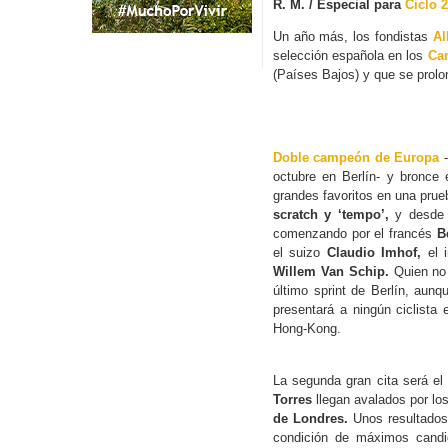
R. M. / Especial para
Ciclo 
Un año más, los fondistas
Al
selección española en los
Ca
(Países Bajos) y que se prol
Doble campeón de Europa
-
octubre en Berlín- y bronce 
grandes favoritos en una prueb
scratch y ‘tempo’,
y desde 
comenzando por el francés
B
el suizo
Claudio Imhof,
el 
Willem Van Schip.
Quien no 
último sprint de Berlín, aunq
presentará a ningún ciclist
Hong-Kong.
La segunda gran cita será el 
Torres
llegan avalados por lo
de Londres.
Unos resultados 
condición de máximos candi