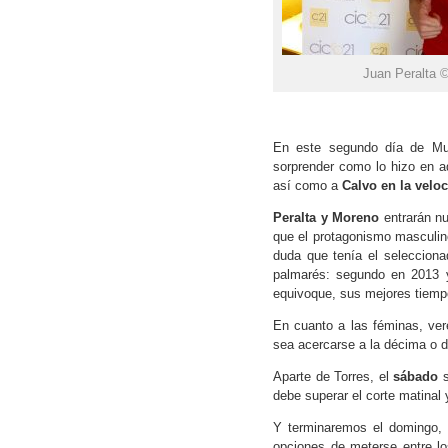
Juan Peralta ©
En este segundo día de Mu
sorprender como lo hizo en a
así como a
Calvo en la veloc
Peralta y Moreno
entrarán nu
que el protagonismo masculin
duda que tenía el selecciona
palmarés: segundo en 2013 y
equivoque, sus mejores tiemp
En cuanto a las féminas, v
sea acercarse a la décima o d
Aparte de Torres, el
sábado
s
debe superar el corte matinal y
Y terminaremos el domingo,
opciones de meterse entre l