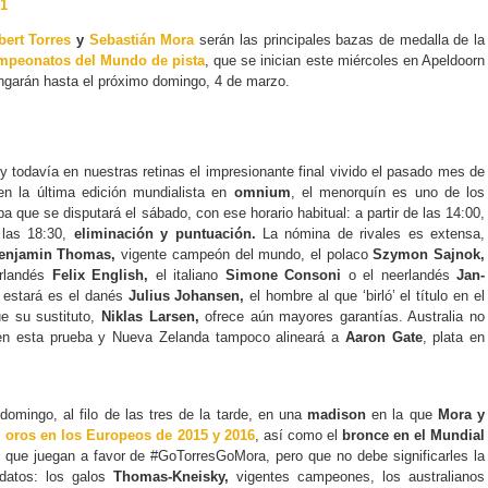
21
bert Torres
y
Sebastián Mora
serán las principales bazas de medalla de la
mpeonatos del Mundo de pista
, que se inician este miércoles en Apeldoorn
ongarán hasta el próximo domingo, 4 de marzo.
y todavía en nuestras retinas el impresionante final vivido el pasado mes de
en la última edición mundialista en
omnium
, el menorquín es uno de los
a que se disputará el sábado, con ese horario habitual: a partir de las 14:00,
las 18:30,
eliminación y puntuación.
La nómina de rivales es extensa,
enjamin Thomas,
vigente campeón del mundo, el polaco
Szymon Sajnok,
irlandés
Felix English,
el italiano
Simone Consoni
o el neerlandés
Jan-
estará es el danés
Julius Johansen,
el hombre al que ‘birló’ el título en el
ue su sustituto,
Niklas Larsen,
ofrece aún mayores garantías. Australia no
a en esta prueba y Nueva Zelanda tampoco alineará a
Aaron Gate
, plata en
domingo, al filo de las tres de la tarde, en una
madison
en la que
Mora y
s
oros en los Europeos de 2015 y 2016
, así como el
bronce en el Mundial
que juegan a favor de #GoTorresGoMora, pero que no debe significarles la
datos: los galos
Thomas-Kneisky,
vigentes campeones, los australianos