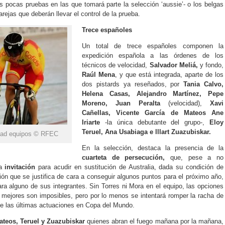
s pocas pruebas en las que tomará parte la selección ‘aussie’- o los belgas
rejas que deberán llevar el control de la prueba.
Trece españoles
Un total de trece españoles componen la
expedición española a las órdenes de los
técnicos de velocidad,
Salvador Meliá,
y fondo,
Raúl Mena
, y que está integrada, aparte de los
dos pistards ya reseñados, por
Tania Calvo,
Helena Casas, Alejandro Martínez, Pepe
Moreno, Juan Peralta
(velocidad),
Xavi
Cañellas, Vicente García de Mateos Ane
Iriarte
-la única debutante del grupo-,
Eloy
Teruel, Ana Usabiaga e lllart Zuazubiskar.
idad equipos © RFEC
En la selección, destaca la presencia de la
cuarteta de persecución,
que, pese a no
la
invitación
para acudir en sustitución de Australia, dada su condición de
ión que se justifica de cara a conseguir algunos puntos para el próximo año,
a alguno de sus integrantes. Sin Torres ni Mora en el equipo, las opciones
 mejores son imposibles, pero por lo menos se intentará romper la racha de
de las últimas actuaciones en Copa del Mundo.
ateos, Teruel y Zuazubiskar
quienes abran el fuego mañana por la mañana,