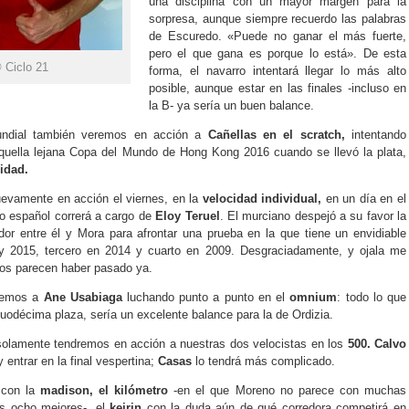
una disciplina con un mayor margen para la
sorpresa, aunque siempre recuerdo las palabras
de Escuredo. «Puede no ganar el más fuerte,
pero el que gana es porque lo está». De esta
 Ciclo 21
forma, el navarro intentará llegar lo más alto
posible, aunque estar en las finales -incluso en
la B- ya sería un buen balance.
ndial también veremos en acción a
Cañellas en el scratch,
intentando
quella lejana Copa del Mundo de Hong Kong 2016 cuando se llevó la plata,
idad.
evamente en acción el viernes, en la
velocidad individual,
en un día en el
o español correrá a cargo de
Eloy Teruel
. El murciano despejó a su favor la
dor entre él y Mora para afrontar una prueba en la que tiene un envidiable
 2015, tercero en 2014 y cuarto en 2009. Desgraciadamente, y ojala me
os parecen haber pasado ya.
eremos a
Ane Usabiaga
luchando punto a punto en el
omnium
: todo lo que
uodécima plaza, sería un excelente balance para la de Ordizia.
olamente tendremos en acción a nuestras dos velocistas en los
500. Calvo
 entrar en la final vespertina;
Casas
lo tendrá más complicado.
 con la
madison, el kilómetro
-en el que Moreno no parece con muchas
os ocho mejores-, el
keirin
con la duda aún de qué corredora competirá en