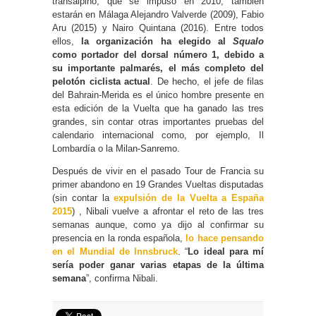
transalpino, que se impuso en 2010, también
estarán en Málaga Alejandro Valverde (2009), Fabio
Aru (2015) y Nairo Quintana (2016). Entre todos
ellos,
la organización ha elegido al
Squalo
como portador del dorsal número 1, debido a
su importante palmarés, el más completo del
pelotón ciclista actual
. De hecho, el jefe de filas
del Bahrain-Merida es el único hombre presente en
esta edición de la Vuelta que ha ganado las tres
grandes, sin contar otras importantes pruebas del
calendario internacional como, por ejemplo, Il
Lombardía o la Milan-Sanremo.
Después de vivir en el pasado Tour de Francia su
primer abandono en 19 Grandes Vueltas disputadas
(sin contar la
expulsión de la Vuelta a España
2015
) , Nibali vuelve a afrontar el reto de las tres
semanas aunque, como ya dijo al confirmar su
presencia en la ronda española,
lo hace pensando
en el Mundial de Innsbruck
. “
Lo ideal para mí
sería poder ganar varias etapas de la última
semana
”, confirma Nibali.