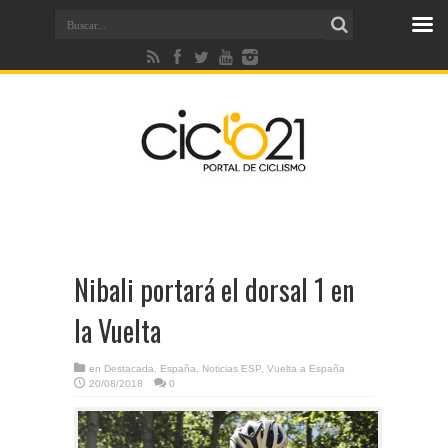
Nibali portará el dorsal 1 en
la Vuelta
en
Destacada
,
España
,
Noticias ESP
,
Vuelta a España
20/08/2018
0