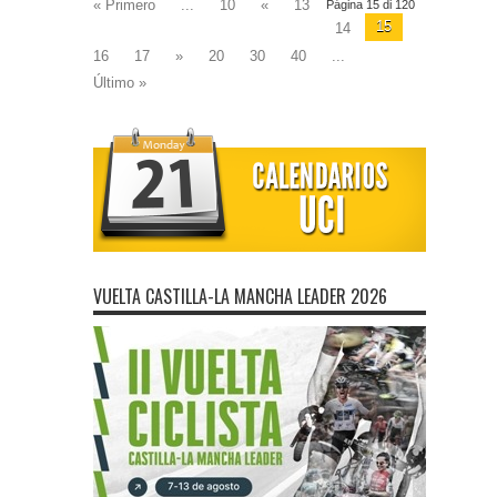
« Primero
...
10
«
13
Página 15 di 120
15
14
16
17
»
20
30
40
...
Último »
VUELTA CASTILLA-LA MANCHA LEADER 2026