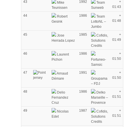
43
1992
+
Mike
Team
01:43
Teunissen
Sunweb
44
1986
+
Robert
Team
01:48
Gesink
LottoNL –
Jumbo
45
1985
+
Jose
Cofidis,
01:49
Herrada Lopez
Solutions
Credits
46
1986
+
Laurent
01:50
Pichon
Fortuneo-
Samsic
47
1991
+
Arnaud
01:50
Démare
Groupama
– FDJ
48
1986
+
Delio
Delko
01:51
Fernandez
Marseille –
Cruz
Provence
49
1987
+
Nicolas
Cofidis,
01:51
Edet
Solutions
Credits