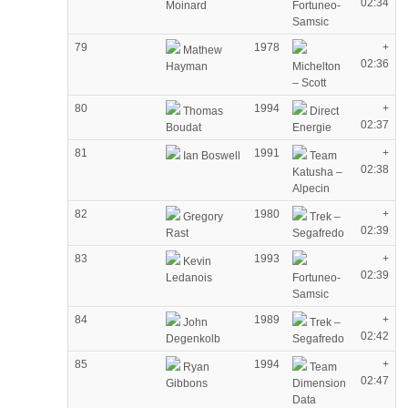
02:34
Moinard
Fortuneo-
Samsic
79
1978
+
Mathew
02:36
Hayman
Michelton
– Scott
80
1994
+
Thomas
Direct
02:37
Boudat
Energie
81
1991
+
Ian Boswell
Team
02:38
Katusha –
Alpecin
82
1980
+
Gregory
Trek –
02:39
Rast
Segafredo
83
1993
+
Kevin
02:39
Ledanois
Fortuneo-
Samsic
84
1989
+
John
Trek –
02:42
Degenkolb
Segafredo
85
1994
+
Ryan
Team
02:47
Gibbons
Dimension
Data