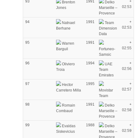
93
1991
+
Brenton
Delko
02:53
Jones
Marseille –
Provence
94
1991
+
Natnael
Team
02:53
Berhane
Dimension
Data
95
1991
+
Warren
02:55
Barguil
Fortuneo-
Samsic
96
1994
+
Oliviero
UAE
02:56
Troia
Team
Emirates
97
1995
+
Hector
02:57
Carretero Milla
Movistar
Team
98
1991
+
Romain
Delko
02:58
Combaud
Marseille –
Provence
99
1988
+
Evaldas
Delko
02:59
Siskevicius
Marseille –
Provence