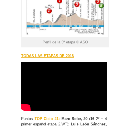
Perfil de la 5ª etapa © ASO
TODAS LAS ETAPAS DE 2018
Puntos
TOP Ciclo 21:
Marc Soler, 20
(
16
2º + 4
primer español etapa 2.WT);
Luis León Sánchez,