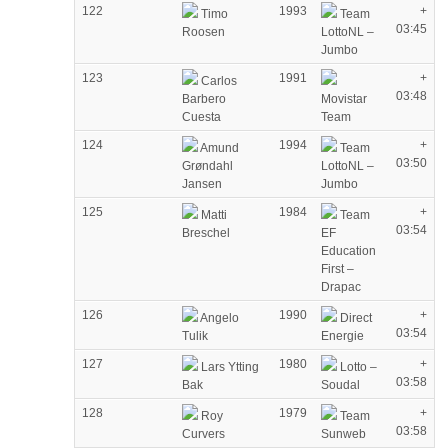
122
1993
+
Timo
Team
03:45
Roosen
LottoNL –
Jumbo
123
1991
+
Carlos
03:48
Barbero
Movistar
Cuesta
Team
124
1994
+
Amund
Team
03:50
Grøndahl
LottoNL –
Jansen
Jumbo
125
1984
+
Matti
Team
03:54
Breschel
EF
Education
First –
Drapac
126
1990
+
Angelo
Direct
03:54
Tulik
Energie
127
1980
+
Lars Ytting
Lotto –
03:58
Bak
Soudal
128
1979
+
Roy
Team
03:58
Curvers
Sunweb