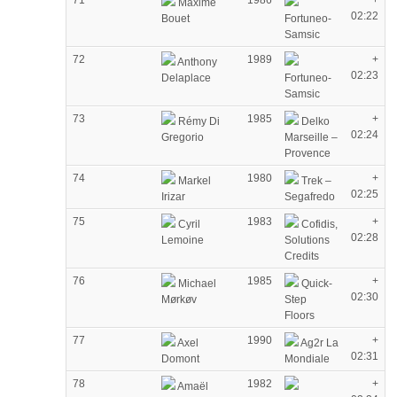
71
1986
+
Maxime
02:22
Bouet
Fortuneo-
Samsic
72
1989
+
Anthony
02:23
Delaplace
Fortuneo-
Samsic
73
1985
+
Rémy Di
Delko
02:24
Gregorio
Marseille –
Provence
74
1980
+
Markel
Trek –
02:25
Irizar
Segafredo
75
1983
+
Cyril
Cofidis,
02:28
Lemoine
Solutions
Credits
76
1985
+
Michael
Quick-
02:30
Mørkøv
Step
Floors
77
1990
+
Axel
Ag2r La
02:31
Domont
Mondiale
78
1982
+
Amaël