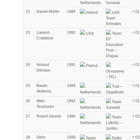
Netherlands
Sunweb
22
Daniel Martin
1986
+ 01
Ireland
UAE
Team
Emirates
23
Lawson
1992
+ 01
USA
Team
Craddock
EF
Education
First –
Drapac
24
Arnaud
1991
+ 01
France
Démare
Groupama
– FDJ
25
Bauke
1986
+ 01
Trek –
Mollema
Netherlands
Segafredo
26
Mike
1992
+ 01
Team
Teunissen
Netherlands
Sunweb
27
Robert Gesink
1986
+ 02
Team
Netherlands
LottoNL –
Jumbo
28
Delio
1986
+ 02
Spain
Delko