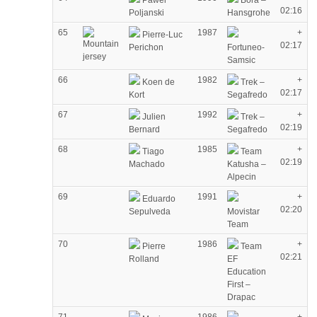
Pawel
Bora –
02:16
Poljanski
Hansgrohe
65
1987
+
Pierre-Luc
02:17
Perichon
Fortuneo-
Samsic
66
1982
+
Koen de
Trek –
02:17
Kort
Segafredo
67
1992
+
Julien
Trek –
02:19
Bernard
Segafredo
68
1985
+
Tiago
Team
02:19
Machado
Katusha –
Alpecin
69
1991
+
Eduardo
02:20
Sepulveda
Movistar
Team
70
1986
+
Pierre
Team
02:21
Rolland
EF
Education
First –
Drapac