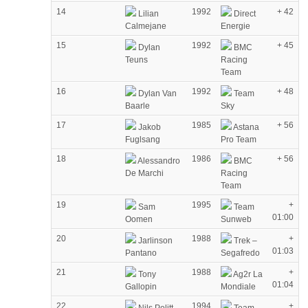
14
1992
+ 42
Lilian
Direct
Calmejane
Energie
15
1992
+ 45
Dylan
BMC
Teuns
Racing
Team
16
1992
+ 48
Dylan Van
Team
Baarle
Sky
17
1985
+ 56
Jakob
Astana
Fuglsang
Pro Team
18
1986
+ 56
Alessandro
BMC
De Marchi
Racing
Team
19
1995
+
Sam
Team
01:00
Oomen
Sunweb
20
1988
+
Jarlinson
Trek –
01:03
Pantano
Segafredo
21
1988
+
Tony
Ag2r La
01:04
Gallopin
Mondiale
22
1994
+