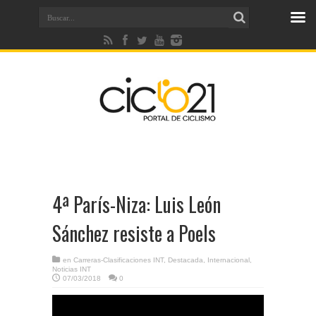
4ª París-Niza: Luis León
Sánchez resiste a Poels
en
Carreras-Clasificaciones INT
,
Destacada
,
Internacional
,
Noticias INT
07/03/2018
0