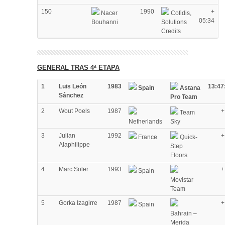
150
1990
+
Nacer
Cofidis,
05:34
Bouhanni
Solutions
Credits
GENERAL TRAS 4ª ETAPA
1
Luis León
1983
13:47
Spain
Astana
Sánchez
Pro Team
2
Wout Poels
1987
+
Team
Netherlands
Sky
3
Julian
1992
+
France
Quick-
Alaphilippe
Step
Floors
4
Marc Soler
1993
+
Spain
Movistar
Team
5
Gorka Izagirre
1987
+
Spain
Bahrain –
Merida