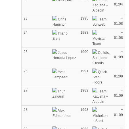
Nils Politt
Team
01:04
Katusha –
Alpecin
23
1995
+
Chris
Team
01:08
Hamilton
Sunweb
24
1983
+
Imanol
01:08
Erviti
Movistar
Team
25
1990
+
Jesus
Cofidis,
01:09
Herrada Lopez
Solutions
Credits
26
1991
+
Yves
Quick-
01:09
Lampaert
Step
Floors
27
1989
+
Ilnur
Team
01:09
Zakarin
Katusha –
Alpecin
28
1993
+
Alex
01:09
Edmondson
Michelton
– Scott