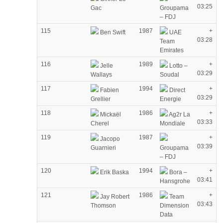
03:25
Gac
Groupama
– FDJ
115
1987
+
Ben Swift
UAE
03:28
Team
Emirates
116
1989
+
Jelle
Lotto –
03:29
Wallays
Soudal
117
1994
+
Fabien
Direct
03:29
Grellier
Energie
118
1986
+
Mickaël
Ag2r La
03:33
Cherel
Mondiale
119
1987
+
Jacopo
03:39
Guarnieri
Groupama
– FDJ
120
1994
+
Erik Baska
Bora –
03:41
Hansgrohe
121
1986
+
Jay Robert
Team
03:43
Thomson
Dimension
Data