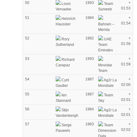
50
1993
+
Louis
Team
01:53
Vervaeke
Sunweb
51
1984
+
Heinrich
01:54
Haussler
Bahrain –
Merida
52
1982
+
Rory
UAE
01:56
Sutherland
Team
Emirates
53
1993
+
Richard
01:59
Carapaz
Movistar
Team
54
1987
+
Cyril
Ag2r La
02:00
Gautier
Mondiale
55
1987
+
Ian
Team
02:01
Stannard
Sky
56
1984
+
Stijn
Ag2r La
02:01
Vandenbergh
Mondiale
57
1983
+
Serge
Team
02:02
Pauwels
Dimension
Data