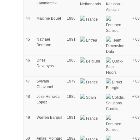
Lammertink
Netherlands
Katusha –
Alpecin
44
Maxime Bouet
1986
+ 03
France
Fortuneo-
Samsic
45
Natnael
1991
+ 03
Eritrea
Team
Berhane
Dimension
Data
46
Dries
1983
+ 03
Belgium
Quick-
Devenyns
Step
Floors
47
Sylvain
1979
+ 03
France
Direct
Chavanel
Energie
48
Jose Herrada
1985
+ 03
Spain
Cofidis,
Lopez
Solutions
Credits
49
Warren Barguil
1991
+ 03
France
Fortuneo-
Samsic
50
Amaël Moinard
1982
+ 03
France