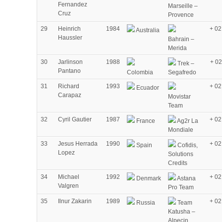
Fernandez
Marseille –
Cruz
Provence
29
Heinrich
1984
+ 02
Australia
Haussler
Bahrain –
Merida
30
Jarlinson
1988
+ 02
Trek –
Pantano
Colombia
Segafredo
31
Richard
1993
+ 02
Ecuador
Carapaz
Movistar
Team
32
Cyril Gautier
1987
+ 02
France
Ag2r La
Mondiale
33
Jesus Herrada
1990
+ 02
Spain
Cofidis,
Lopez
Solutions
Credits
34
Michael
1992
+ 02
Denmark
Astana
Valgren
Pro Team
35
Ilnur Zakarin
1989
+ 02
Russia
Team
Katusha –
Alpecin