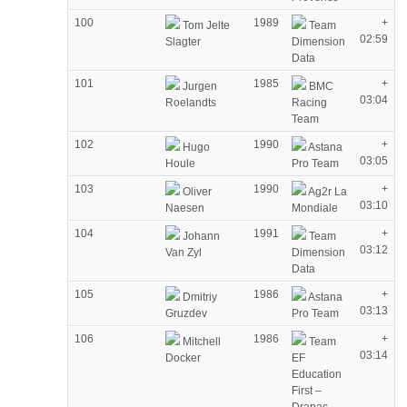
100
1989
+
Tom Jelte
Team
02:59
Slagter
Dimension
Data
101
1985
+
Jurgen
BMC
03:04
Roelandts
Racing
Team
102
1990
+
Hugo
Astana
03:05
Houle
Pro Team
103
1990
+
Oliver
Ag2r La
03:10
Naesen
Mondiale
104
1991
+
Johann
Team
03:12
Van Zyl
Dimension
Data
105
1986
+
Dmitriy
Astana
03:13
Gruzdev
Pro Team
106
1986
+
Mitchell
Team
03:14
Docker
EF
Education
First –