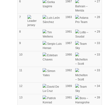
6
1987
+ 27
Gorka
Izagirre
Bahrain –
Merida
7
1983
+ 28
Luis León
Astana
Sánchez
Pro Team
8
1991
+ 29
Tim
Lotto –
Wellens
Soudal
9
1987
+ 33
Sergio Luis
Team
Henao
Sky
10
1990
+ 33
Esteban
Chaves
Michelton
– Scott
11
1992
+ 33
Simon
Yates
Michelton
– Scott
12
1989
+ 34
David De
Team
La Cruz
Sky
13
1991
+ 39
Patrick
Bora –
Konrad
Hansgrohe