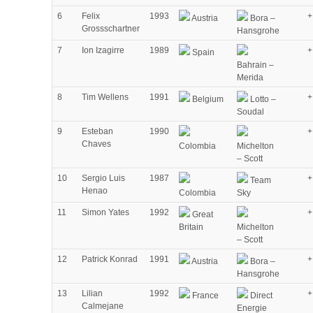
6
Felix
1993
+
Austria
Bora –
Grossschartner
Hansgrohe
7
Ion Izagirre
1989
+
Spain
Bahrain –
Merida
8
Tim Wellens
1991
+
Belgium
Lotto –
Soudal
9
Esteban
1990
+
Chaves
Colombia
Michelton
– Scott
10
Sergio Luis
1987
+
Team
Henao
Colombia
Sky
11
Simon Yates
1992
+
Great
Britain
Michelton
– Scott
12
Patrick Konrad
1991
+
Austria
Bora –
Hansgrohe
13
Lilian
1992
+
France
Direct
Calmejane
Energie