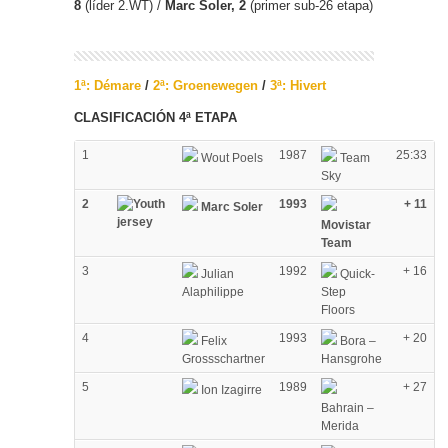
8
(líder 2.WT) /
Marc Soler, 2
(primer sub-26 etapa)
1ª: Démare
/
2ª: Groenewegen
/
3ª: Hivert
CLASIFICACIÓN 4ª ETAPA
1
1987
25:33
Wout Poels
Team
Sky
2
1993
+ 11
Marc Soler
Movistar
Team
3
1992
+ 16
Julian
Quick-
Alaphilippe
Step
Floors
4
1993
+ 20
Felix
Bora –
Grossschartner
Hansgrohe
5
1989
+ 27
Ion Izagirre
Bahrain –
Merida