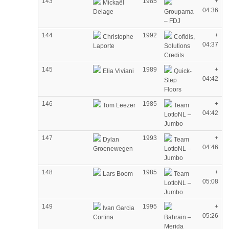
143
1985
+
Mickaël
04:36
Delage
Groupama
– FDJ
144
1992
+
Christophe
Cofidis,
04:37
Laporte
Solutions
Credits
145
1989
+
Elia Viviani
Quick-
04:42
Step
Floors
146
1985
+
Tom Leezer
Team
04:42
LottoNL –
Jumbo
147
1993
+
Dylan
Team
04:46
Groenewegen
LottoNL –
Jumbo
148
1985
+
Lars Boom
Team
05:08
LottoNL –
Jumbo
149
1995
+
Ivan Garcia
05:26
Cortina
Bahrain –
Merida