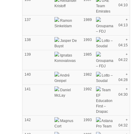
Alexander
UAE
04:10
Kristoff
Team
Emirates
137
1989
+
Ramon
04:13
Sinkeldam
Groupama
– FDJ
138
1993
+
Jasper De
Lotto –
04:15
Buyst
Soudal
139
1985
+
Ignatas
04:22
Konovalovas
Groupama
– FDJ
140
1982
+
André
Lotto –
04:28
Greipel
Soudal
141
1992
+
Daniel
Team
04:30
McLay
EF
Education
First –
Drapac
142
1993
+
Magnus
Astana
04:32
Cort
Pro Team