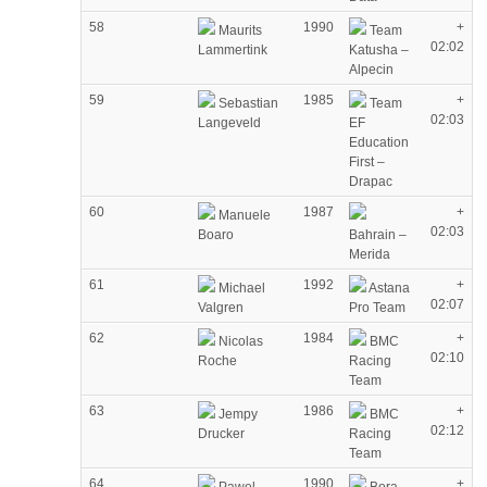
58
1990
+
Maurits
Team
02:02
Lammertink
Katusha –
Alpecin
59
1985
+
Sebastian
Team
02:03
Langeveld
EF
Education
First –
Drapac
60
1987
+
Manuele
02:03
Boaro
Bahrain –
Merida
61
1992
+
Michael
Astana
02:07
Valgren
Pro Team
62
1984
+
Nicolas
BMC
02:10
Roche
Racing
Team
63
1986
+
Jempy
BMC
02:12
Drucker
Racing
Team
64
1990
+