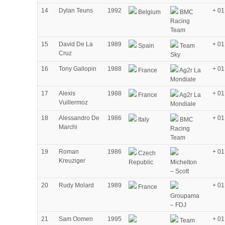
14
Dylan Teuns
1992
+ 01
Belgium
BMC
Racing
Team
15
David De La
1989
+ 01
Spain
Team
Cruz
Sky
16
Tony Gallopin
1988
+ 01
France
Ag2r La
Mondiale
17
Alexis
1988
+ 01
France
Ag2r La
Vuillermoz
Mondiale
18
Alessandro De
1986
+ 01
Italy
BMC
Marchi
Racing
Team
19
Roman
1986
+ 01
Czech
Kreuziger
Republic
Michelton
– Scott
20
Rudy Molard
1989
+ 01
France
Groupama
– FDJ
21
Sam Oomen
1995
+ 01
Team