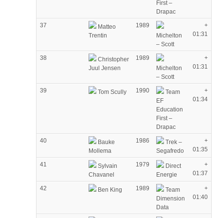
First –
Drapac
37
1989
+
Matteo
01:31
Trentin
Michelton
– Scott
38
1989
+
Christopher
01:31
Juul Jensen
Michelton
– Scott
39
1990
+
Tom Scully
Team
01:34
EF
Education
First –
Drapac
40
1986
+
Bauke
Trek –
01:35
Mollema
Segafredo
41
1979
+
Sylvain
Direct
01:37
Chavanel
Energie
42
1989
+
Ben King
Team
01:40
Dimension
Data