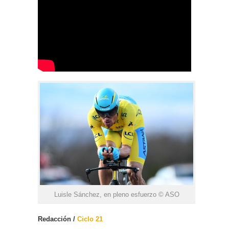
Luisle Sánchez, en pleno esfuerzo © ASO
Redacción /
Ciclo 21