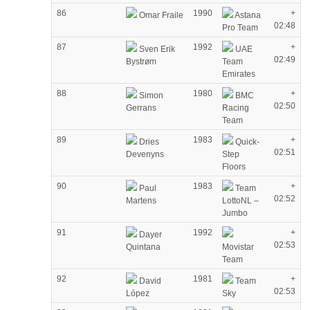
86
1990
+
Omar Fraile
Astana
02:48
Pro Team
87
1992
+
Sven Erik
UAE
02:49
Bystrøm
Team
Emirates
88
1980
+
Simon
BMC
02:50
Gerrans
Racing
Team
89
1983
+
Dries
Quick-
02:51
Devenyns
Step
Floors
90
1983
+
Paul
Team
02:52
Martens
LottoNL –
Jumbo
91
1992
+
Dayer
02:53
Quintana
Movistar
Team
92
1981
+
David
Team
02:53
López
Sky