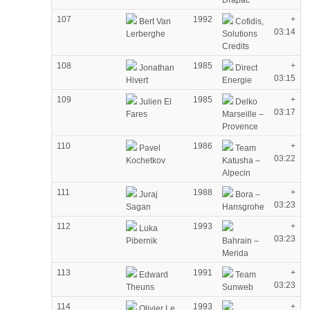
Drapac
107
1992
+
Bert Van
Cofidis,
03:14
Lerberghe
Solutions
Credits
108
1985
+
Jonathan
Direct
03:15
Hivert
Energie
109
1985
+
Julien El
Delko
03:17
Fares
Marseille –
Provence
110
1986
+
Pavel
Team
03:22
Kochetkov
Katusha –
Alpecin
111
1988
+
Juraj
Bora –
03:23
Sagan
Hansgrohe
112
1993
+
Luka
03:23
Pibernik
Bahrain –
Merida
113
1991
+
Edward
Team
03:23
Theuns
Sunweb
114
1993
+
Olivier Le