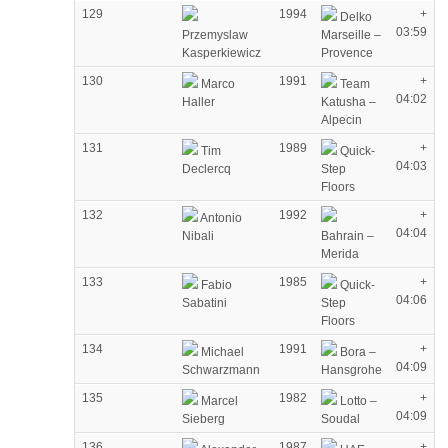
129
1994
+
Delko
03:59
Przemyslaw
Marseille –
Kasperkiewicz
Provence
130
1991
+
Marco
Team
04:02
Haller
Katusha –
Alpecin
131
1989
+
Tim
Quick-
04:03
Declercq
Step
Floors
132
1992
+
Antonio
04:04
Nibali
Bahrain –
Merida
133
1985
+
Fabio
Quick-
04:06
Sabatini
Step
Floors
134
1991
+
Michael
Bora –
04:09
Schwarzmann
Hansgrohe
135
1982
+
Marcel
Lotto –
04:09
Sieberg
Soudal
136
1987
+