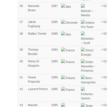
36
Manuele
1987
+ 02
Italy
Boaro
Bahrain –
Merida
37
Jakob
1985
+ 02
Denmark
Astana
Fuglsang
Pro Team
38
Matteo Trentin
1989
+ 02
Italy
Michelton
– Scott
39
Thomas
1994
+ 02
France
Direct
Boudat
Energie
40
Rémy Di
1985
+ 02
France
Delko
Gregorio
Marseille –
Provence
41
Pawel
1990
+ 03
Poland
Bora –
Poljanski
Hansgrohe
42
Laurent Pichon
1986
+ 03
France
Fortuneo-
Samsic
43
Maurits
1990
+ 03
Team