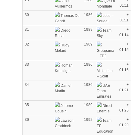
29
1988
+
Alexis
Ag2r La
01:11
Vuillermoz
Mondiale
30
1986
+
Thomas De
Lotto –
01:11
Gendt
Soudal
31
1989
+
Diego
Team
01:14
Rosa
Sky
32
1989
+
Rudy
01:15
Molard
Groupama
– FDJ
33
1986
+
Roman
01:16
Kreuziger
Michelton
– Scott
34
1986
+
Daniel
UAE
01:21
Martin
Team
Emirates
35
1989
+
Jerome
Direct
01:25
Cousin
Energie
36
1992
+
Lawson
Team
01:29
Craddock
EF
Education