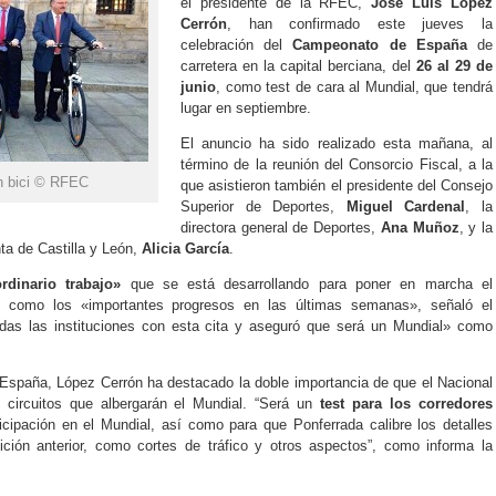
el presidente de la RFEC,
José Luis López
Cerrón
, han confirmado este jueves la
celebración del
Campeonato de España
de
carretera en la capital berciana, del
26 al 29 de
junio
, como test de cara al Mundial, que tendrá
lugar en septiembre.
El anuncio ha sido realizado esta mañana, al
término de la reunión del Consorcio Fiscal, a la
n bici © RFEC
que asistieron también el presidente del Consejo
Superior de Deportes,
Miguel Cardenal
, la
directora general de Deportes,
Ana Muñoz
, y la
ta de Castilla y León,
Alicia García
.
ordinario trabajo»
que se está desarrollando para poner en marcha el
 como los «importantes progresos en las últimas semanas», señaló el
s las instituciones con esta cita y aseguró que será un Mundial» como
spaña, López Cerrón ha destacado la doble importancia de que el Nacional
 circuitos que albergarán el Mundial. “Será un
test para los corredores
cipación en el Mundial, así como para que Ponferrada calibre los detalles
ción anterior, como cortes de tráfico y otros aspectos”, como informa la