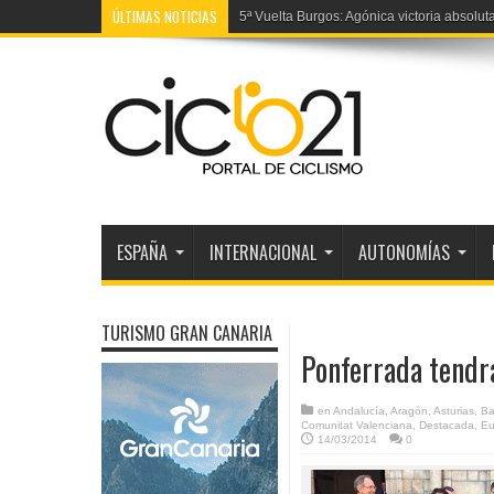
ÚLTIMAS NOTICIAS
5ª Vuelta Burgos: Agónica victoria absolut
ESPAÑA
INTERNACIONAL
AUTONOMÍAS
TURISMO GRAN CANARIA
Ponferrada tendr
en
Andalucía
,
Aragón
,
Asturias
,
Ba
Comunitat Valenciana
,
Destacada
,
Eu
14/03/2014
0