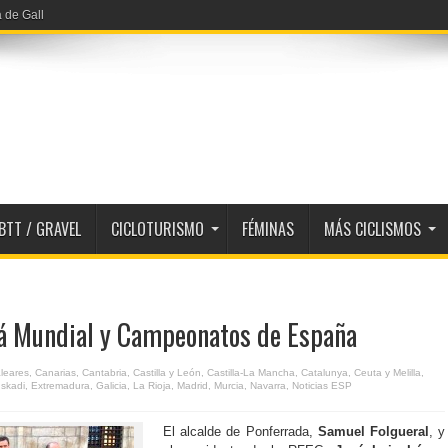
a de Gall
BTT / GRAVEL
CICLOTURISMO
FÉMINAS
MÁS CICLISMOS
á Mundial y Campeonatos de España
leares
,
Canarias
,
Cantabria
,
Castilla y León
,
Castilla-La Mancha
,
Catalunya
,
Ceuta y Melilla
,
skadi
,
Extremadura
,
Galicia
,
La Rioja
,
Madrid
,
Murcia
,
Navarra
,
Noticias ESP
El alcalde de Ponferrada,
Samuel Folgueral
, y