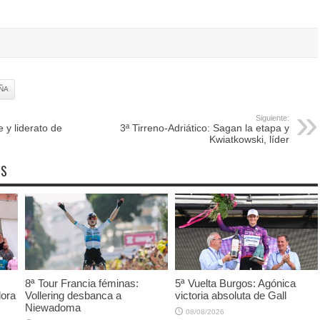
ÑA
Siguiente:
e y liderato de
3ª Tirreno-Adriático: Sagan la etapa y
Kwiatkowski, líder
OS
8ª Tour Francia féminas:
5ª Vuelta Burgos: Agónica
dora
Vollering desbanca a
victoria absoluta de Gall
Niewadoma
08/08/2026