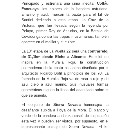
Principado y estrenará una cima inédita,
Colláu
Fancuaya
: los colores de la bandera asturiana,
amarillo y azul, marcan la pauta para el kit de
Santini dedicado a esta etapa. La Cruz de la
Victoria, que fue llevada según la leyenda por
Pelayo, primer Rey de Asturias, en la Batalla de
Covadonga contra las tropas musulmanas, también
aparece en el maillot y el culote.
La 10ª etapa de La Vuelta 22 será una
contrarreloj
de 31,1km desde Elche a Alicante
. Este kit se
inspira en la Muralla Roja, la construcción
posmoderna de la costa alicantina diseñada por el
arquitecto Ricardo Bofil a principios de los 70. La
fachada de la Muralla Roja va de rosa a rojo y de
azul cielo a azul marino. Sus inusuales formas
geométricas siguen la línea del acantilado sobre el
que se asienta.
El conjunto de
Sierra Nevada
homenajea la
desafiante subida a Hoya de la Mora. El blanco y
verde de la bandera andaluza sirvió de inspiración
esta vez y pueden ser vistos, por supuesto, en el
impresionante paisaje de Sierra Nevada. El kit