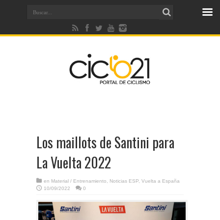
Los maillots de Santini para
La Vuelta 2022
en
Material / Entrenamiento
,
Noticias ESP
,
Vuelta a España
10/09/2022
0