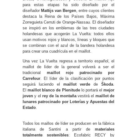
para estas etapas ha sido diseñado por el
diseñador
Mattijs van Bergen
, entre cuyos clientes
destaca la Reina de los Países Bajos, Máxima
Zorreguieta Cerruti de Orange-Nassau. El diseñador
se inspiró en los emblemas de las tres ciudades
holandesas que acogerán La Vuelta: todos ellos
usan motivos rojos y blancos, líneas y bloques que
se combinan con el azul de la bandera holandesa
para crear una cuadrícula en el maillot.
Una vez La Vuelta regresa a territorio español, el
maillot de líder de la general volverá a ser el
tradicional
maillot rojo patrocinado por
Carrefour
. El líder de la clasificación por puntos
seguirá luciendo el
maillot verde
de
Škoda
.
El
maillot blanco de Plenitude
lo portará el
mejor
joven
y el
rey de la montaña
vestirá el
maillot de
lunares patrocinado por Loterías y Apuestas del
Estado
.
Todos los maillos de líder se producen en la fábrica
italiana de Santini a partir de
materiales
totalmente sostenibles
: Ecofabric RECY by