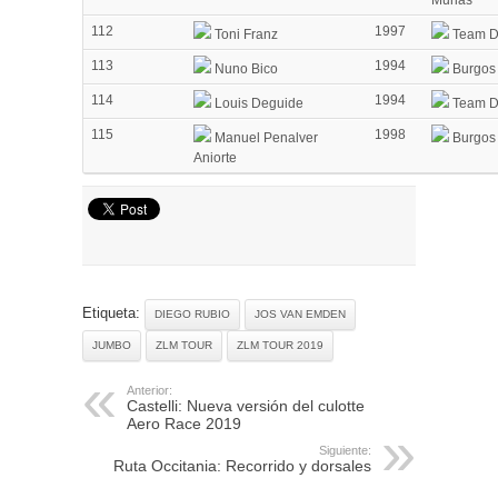
112
1997
Toni Franz
Team D
113
1994
Nuno Bico
Burgos
114
1994
Louis Deguide
Team D
115
1998
Manuel Penalver
Burgos
Aniorte
Etiqueta:
DIEGO RUBIO
JOS VAN EMDEN
JUMBO
ZLM TOUR
ZLM TOUR 2019
Anterior:
Castelli: Nueva versión del culotte
Aero Race 2019
Siguiente:
Ruta Occitania: Recorrido y dorsales