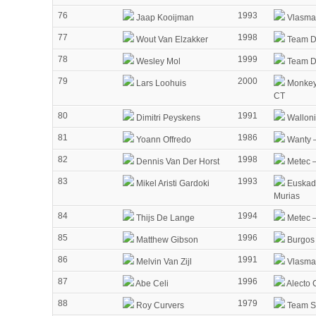
76
1993
Jaap Kooijman
Vlasma
77
1998
Wout Van Elzakker
Team D
78
1999
Wesley Mol
Team D
79
2000
Lars Loohuis
Monkey 
CT
80
1991
Dimitri Peyskens
Walloni
81
1986
Yoann Offredo
Wanty –
82
1998
Dennis Van Der Horst
Metec 
83
1993
Mikel Aristi Gardoki
Euskad
Murias
84
1994
Thijs De Lange
Metec 
85
1996
Matthew Gibson
Burgos
86
1991
Melvin Van Zijl
Vlasma
87
1996
Abe Celi
Alecto 
88
1979
Roy Curvers
Team 