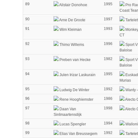
89
1995
Alistair Donohoe
Pro Rac
Coast Tea
90
1997
Arne De Groote
Tartelet
91
1993
Wim Kleiman
Monkey 
CT
92
1996
Thimo Willems
Sport V
Baloise
93
1982
Preben van Hecke
Sport V
Baloise
94
1995
Julen Irizar Laskurain
Euskad
Murias
95
1992
Ludwig De Winter
Wanty –
96
1986
Rene Hooghiemster
Alecto 
97
1998
Daan Van
Alecto 
Sintmaartensdijk
98
1994
Lucas Spengler
Walloni
99
1992
Elias Van Breussegem
Tartelet