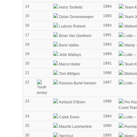
14
1994
Harry Tanfield
Team Ka
15
1993
Dylan Groenewegen
Team J
16
1994
Ludovic Robeet
Walloni
17
1991
Brian Van Goethem
Lotto –
18
1993
Boris Vallée
Wanty –
19
1989
Jelle Wallays
Lotto –
20
1991
Marco Haller
Team Ka
21
1996
Tom Wirtgen
Walloni
22
1997
Rasmus Byriel Iversen
Lotto –
23
1998
Kelland O’Brien
Pro Rac
Coast Tea
24
1994
Caleb Ewan
Lotto –
25
1990
Maurits Lammertink
Roompo
26
1995
Stef Krul
Metec 