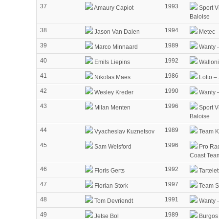
37
1993
Amaury Capiot
Sport V
Baloise
38
1994
Jason Van Dalen
Metec 
39
1989
Marco Minnaard
Wanty –
40
1992
Emils Liepins
Walloni
41
1986
Nikolas Maes
Lotto –
42
1990
Wesley Kreder
Wanty –
43
1996
Milan Menten
Sport V
Baloise
44
1989
Vyacheslav Kuznetsov
Team Ka
45
1996
Sam Welsford
Pro Rac
Coast Tea
46
1992
Floris Gerts
Tartelet
47
1997
Florian Stork
Team 
48
1991
Tom Devriendt
Wanty –
49
1989
Jetse Bol
Burgos