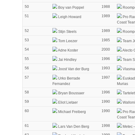
50
1988
Boy van Poppel
Roompo
51
1989
Leigh Howard
Pro Rac
Coast Tea
52
1989
Stijn Steels
Roompo
53
1985
Tom Leezer
Team J
54
2000
Adne Koster
Alecto 
55
1996
Jai Hindley
Team 
56
1993
Joost Van der Burg
Vlasma
57
1997
Urko Berrade
Euskad
Fernandez
Murias
58
1996
Bryan Boussaer
Tartelet
59
1990
Eliot Lietaer
Walloni
60
1990
Michael Freiberg
Pro Rac
Coast Tea
61
1998
Lars Van Den Berg
Metec 
62
1999