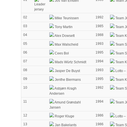
Jos Van Emden
Team J
02
1992
Mike Teunissen
Team J
03
1985
Tony Martin
Team J
04
1988
Alex Dowsett
Team Ka
05
1993
Max Walscheid
Team 
06
1995
Cees Bol
Team 
07
1994
Mads Würtz Schmidt
Team Ka
08
1993
Jasper De Buyst
Lotto –
09
1995
Jenthe Biermans
Team Ka
10
1992
Asbjørn Kragh
Team 
Andersen
11
1994
Amund Grøndahl
Team J
Jansen
12
1986
Roger Kluge
Lotto –
13
1986
Jan Bakelants
Team 