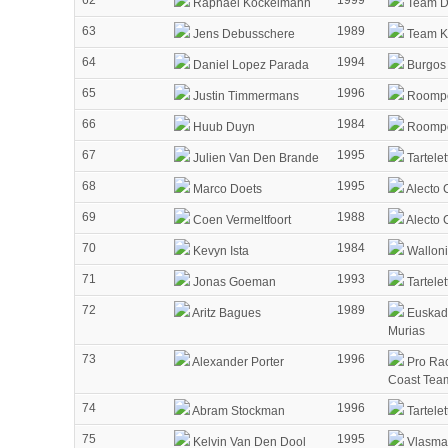
Raphael Kockelmann
Team D
63
1989
Jens Debusschere
Team Ka
64
1994
Daniel Lopez Parada
Burgos
65
1996
Justin Timmermans
Roompo
66
1984
Huub Duyn
Roompo
67
1995
Julien Van Den Brande
Tartelet
68
1995
Marco Doets
Alecto 
69
1988
Coen Vermeltfoort
Alecto 
70
1984
Kevyn Ista
Walloni
71
1993
Jonas Goeman
Tartelet
72
1989
Aritz Bagues
Euskad
Murias
73
1996
Alexander Porter
Pro Rac
Coast Tea
74
1996
Abram Stockman
Tartelet
75
1995
Kelvin Van Den Dool
Vlasma