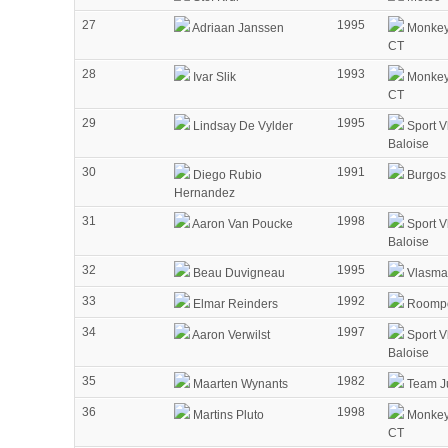
27
1995
Adriaan Janssen
Monkey 
CT
28
1993
Ivar Slik
Monkey 
CT
29
1995
Lindsay De Vylder
Sport V
Baloise
30
1991
Diego Rubio
Burgos
Hernandez
31
1998
Aaron Van Poucke
Sport V
Baloise
32
1995
Beau Duvigneau
Vlasma
33
1992
Elmar Reinders
Roompo
34
1997
Aaron Verwilst
Sport V
Baloise
35
1982
Maarten Wynants
Team J
36
1998
Martins Pluto
Monkey 
CT