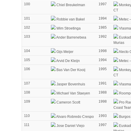
100
1997
Chiel Breukelman
Monkey 
CT
101
1994
Robbie van Bakel
Metec 
102
1985
Wim Stroetinga
Vlasma
103
1992
Ander Barrenetxea
Euskad
Murias
104
1998
Gijs Meijer
Alecto 
105
1994
Arvid De Kleijn
Metec 
106
1995
Bas Van Der Kooij
Monkey 
CT
107
1991
Jasper Bovenhuis
Vlasma
108
1988
Michael Van Staeyen
Roompo
109
1998
Cameron Scott
Pro Rac
Coast Tea
110
1993
Alvaro Robredo Crespo
Burgos
111
1997
Jose Daniel Viejo
Euskad
Murias