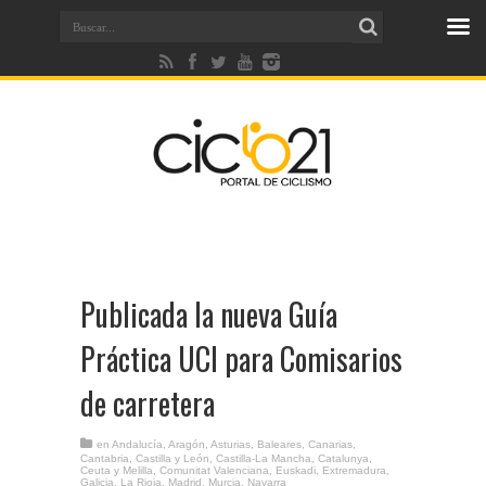
Publicada la nueva Guía
Práctica UCI para Comisarios
de carretera
en
Andalucía
,
Aragón
,
Asturias
,
Baleares
,
Canarias
,
Cantabria
,
Castilla y León
,
Castilla-La Mancha
,
Catalunya
,
Ceuta y Melilla
,
Comunitat Valenciana
,
Euskadi
,
Extremadura
,
Galicia
,
La Rioja
,
Madrid
,
Murcia
,
Navarra