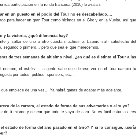
 única participación en la ronda francesa (2010) le avalan.
nsar en un puesto en el podio del Tour no es descabellado….
do para hacer un gran Tour como hicimos en el Giro y en la Vuelta, así que
 y la victoria, ¿qué diferencia hay?
nte y saltar de uno a otro cuesta muchísimo. Espero salir satisfecho del
to, segundo o primero… pero que sea el que merecemos.
eras de tres semanas de altísimo nivel, ¿en qué es distinto el Tour a las
l nombre, el estrés… La gente sabe que dejarse ver en el Tour cambia tu
seguida por todos: público, sponsors, etc…
de que empiece de una vez… Ya habrá ganas de acabar más adelante.
reza de la carrera, el estado de forma de sus adversarios o el suyo?
par de ti mismo y desear que todo te vaya de cara. No es fácil estar las tres
.
l estado de forma del año pasado en el Giro? Y si lo consigue, ¿sería
our?