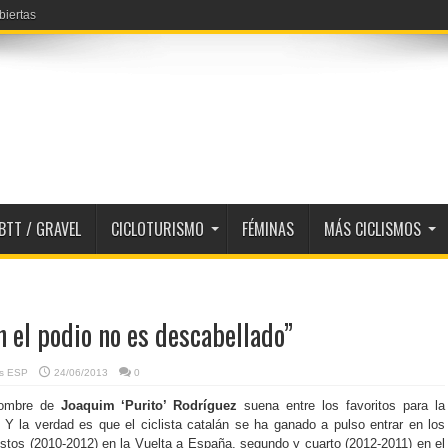
biertas
BTT / GRAVEL
CICLOTURISMO
FÉMINAS
MÁS CICLISMOS
n el podio no es descabellado”
as ESP
24/06/2013
0
nombre de
Joaquim ‘Purito’ Rodríguez
suena entre los favoritos para la
. Y la verdad es que el ciclista catalán se ha ganado a pulso entrar en los
stos (2010-2012) en la Vuelta a España, segundo y cuarto (2012-2011) en el