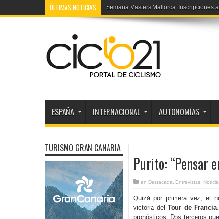
ÚLTIMAS NOTICIAS
Semana Masters Mallorca: Inscripciones a
ESPAÑA
INTERNACIONAL
AUTONOMÍAS
TURISMO GRAN CANARIA
Purito: “Pensar e
en
Destacada
,
Entrevistas
,
Notici
Quizá por primera vez, el 
victoria del
Tour de Francia
pronósticos. Dos terceros pue