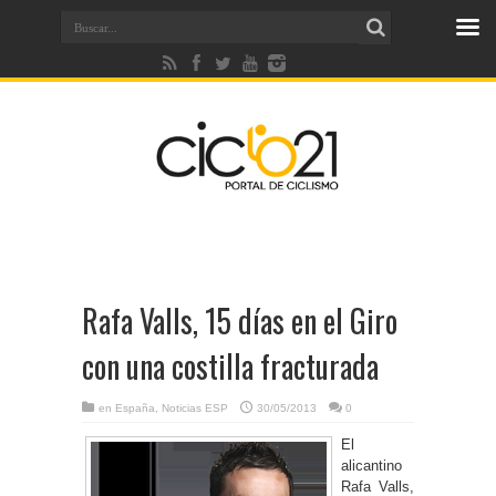
Rafa Valls, 15 días en el Giro
con una costilla fracturada
en
España
,
Noticias ESP
30/05/2013
0
El
alicantino
Rafa Valls,