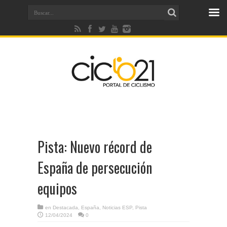
Pista: Nuevo récord de
España de persecución
equipos
en
Destacada
,
España
,
Noticias ESP
,
Pista
12/04/2024
0