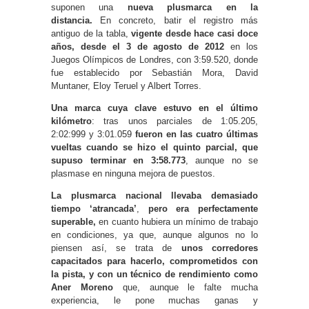
suponen una
nueva plusmarca en la
distancia
.
En concreto, batir el registro más
antiguo de la tabla,
vigente desde hace casi doce
años
, desde el 3 de agosto de 2012
en los
Juegos Olímpicos de Londres, con 3:59.520, donde
fue establecido por Sebastián Mora, David
Muntaner, Eloy Teruel y Albert Torres.
Una marca cuya clave estuvo en el último
kilómetro
: tras unos parciales de 1:05.205,
2:02:999 y 3:01.059
fueron en las cuatro últimas
vueltas cuando se hizo el quinto parcial, que
supuso terminar en 3:58.773
, aunque no se
plasmase en ninguna mejora de puestos.
La plusmarca nacional llevaba demasiado
tiempo ‘atrancada’
,
pero era perfectamente
superable,
en cuanto hubiera un mínimo de trabajo
en condiciones, ya que, aunque algunos no lo
piensen así, se trata de
unos corredores
capacitados para hacerlo, comprometidos con
la pista, y con un
técnico de rendimiento como
Aner Moreno
que, aunque le falte mucha
experiencia, le pone muchas ganas y