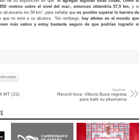
ado de su exposición es que “
si agregas algunas otras cosas, como si
.850 -metros sobre el nivel del mar-, entonces obtendría 57,9 km,
y si
ez alcanzaría los 58 km”, para señalar que
es posible superar la barrera de
 que no está a su alcance. “Sin embargo,
hay atletas en el mundo que
enen más vatios y estoy bastante seguro de que podrían lograrlo si
ORD HORA
Siguiente:
4 WT (15):
Récord hora: Vittoria Bussi regresa
para batir su plusmarca
OS