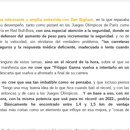
na interesante y amplia entrevista con Dan Bigham
, en la que repasaba
u desempeño, tanto como pistard en los Juegos Olímpicos de París como
ría en Red Bull-Bora,
con una especial atención a la seguridad, donde se
defensor del aumento de peso para incrementar la seguridad
, y no de
ir la velocidad, sin olvidarse del verdadero problema,
“las carreteras
seguros y la respuesta médica deficiente, inadecuada o lenta cuando
ninguno de estos temas,
sino en el récord de la hora,
sobre el que se
e manifiesta que
no cree que “Filippo Ganna vuelva a intentarlo en un
scarta que vuelva a afrontarlo a final de su carrera.
e no cree que sea tan imbatible como se pensaba
, y que incluso piensa
 “Tengo una muy buena idea de lo que hice cuando batí el récord, y con las
 entonces y de cara a los Juegos Olímpicos…
Y en base a eso, con mi
ora, con la misma potencia que usé para mi récord -en 2022-, podría
.
Básicamente he encontrado entre 1,4 y 1,5 km de ventaja
ielas más cortas como un elemento que influye en esa mejora, y “cosas de