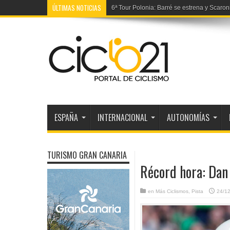
ÚLTIMAS NOTICIAS
6ª Tour Polonia: Barré se estrena y Scaroni
ESPAÑA
INTERNACIONAL
AUTONOMÍAS
TURISMO GRAN CANARIA
Récord hora: Dan
en
Más Ciclismos
,
Pista
24/1