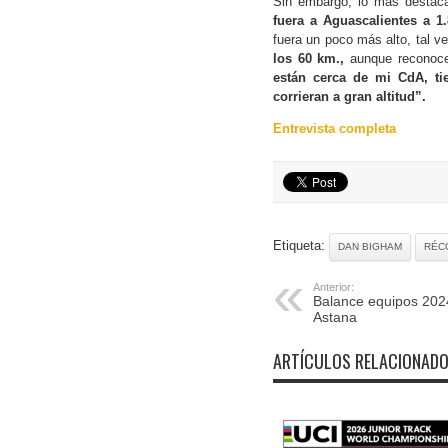
Sin embargo, lo más destac
fuera a Aguascalientes a 1
fuera un poco más alto, tal v
los 60 km.,
aunque reconoce
están cerca de mi CdA, ti
corrieran a gran altitud”.
Entrevista completa
Etiqueta:
DAN BIGHAM
RÉC
Anterior:
Balance equipos 202
Astana
ARTÍCULOS RELACIONAD