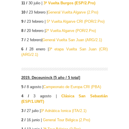
11 /
30 julio |
3ª Vuelta Burgos (ESP/2.Pro)
10 /
23 febrero |
General Vuelta Algarve (2.Pro)
9 /
23 febrero |
5ª Vuelta Algarve CRI (POR/2.Pro)
8 /
20 febrero |
2ª Vuelta Algarve (POR/2.Pro)
7 /
2 febrero|
General Vuelta San Juan (ARG/2.1)
6 /
28 enero |
3ª etapa Vuelta San Juan (CRI)
(ARG/2.1)
2019. Deceuninck [5 año / 5 total]
5 /
8 agosto |
Campeonato de Europa CRI (PBA)
4 /
3 agosto |
Clásica San Sebastián
(ESP/1.UWT)
3 /
27 julio |
3ª Adriática Ionica (ITA/2.1)
2 /
16 junio |
General Tour Bélgica (2.Pro)