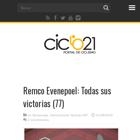
Remco Evenepoel: Todas sus
victorias (77)
en
Destacada
,
Internacional
,
Noticias INT
01/08/2026
2 Comentarios