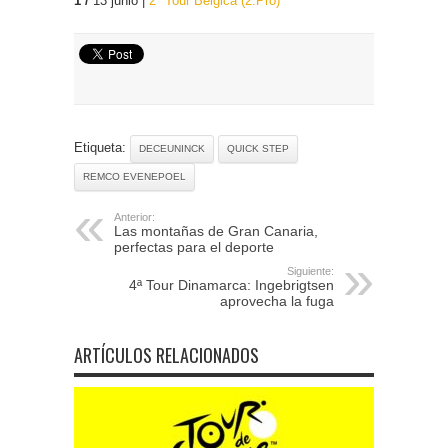
1 /
13 junio |
2ª Tour Bélgica (2.Pro)
Etiqueta:
DECEUNINCK
QUICK STEP
REMCO EVENEPOEL
Anterior:
Las montañas de Gran Canaria,
perfectas para el deporte
Siguiente:
4ª Tour Dinamarca: Ingebrigtsen
aprovecha la fuga
ARTÍCULOS RELACIONADOS