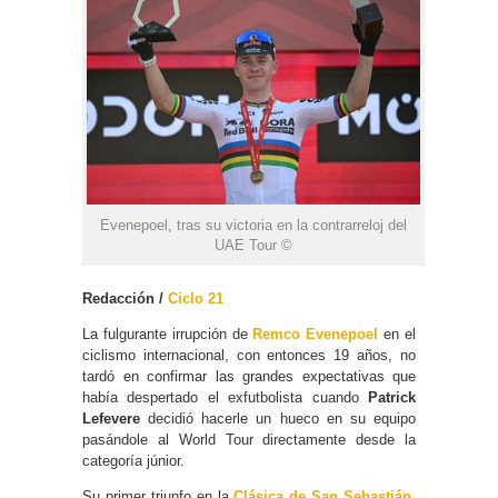
Evenepoel, tras su victoria en la contrarreloj del
UAE Tour ©
Redacción /
Ciclo 21
La fulgurante irrupción de
Remco Evenepoel
en el
ciclismo internacional, con entonces 19 años, no
tardó en confirmar las grandes expectativas que
había despertado el exfutbolista cuando
Patrick
Lefevere
decidió hacerle un hueco en su equipo
pasándole al World Tour directamente desde la
categoría júnior.
Su primer triunfo en la
Clásica de San Sebastián
,