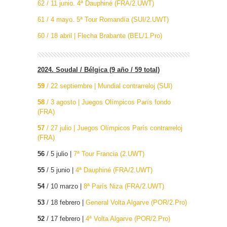
62 / 11 junio. 4ª Dauphiné (FRA/2.UWT)
61 / 4 mayo. 5ª Tour Romandía (SUI/2.UWT)
60 / 18 abril | Flecha Brabante (BEL/1.Pro)
2024. Soudal / Bélgica (9 año / 59 total)
59
/ 22 septiembre | Mundial contrarreloj (SUI)
58
/ 3 agosto | Juegos Olímpicos París fondo
(FRA)
57
/ 27 julio | Juegos Olímpicos París contrarreloj
(FRA)
56
/ 5 julio |
7ª Tour Francia (2.UWT)
55
/ 5 junio |
4ª Dauphiné (FRA/2.UWT)
54
/ 10 marzo |
8ª París Niza (FRA/2.UWT)
53
/ 18 febrero |
General Volta Algarve (POR/2.Pro)
52
/ 17 febrero |
4ª Volta Algarve (POR/2.Pro)