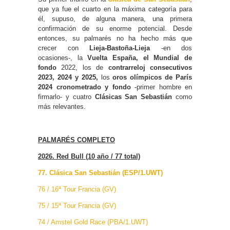
que ya fue el cuarto en la máxima categoría para
él, supuso, de alguna manera, una primera
confirmación de su enorme potencial. Desde
entonces, su palmarés no ha hecho más que
crecer con
Lieja-Bastoña-Lieja
-en dos
ocasiones-, la
Vuelta España, el Mundial de
fondo
2022, los de
contrarreloj consecutivos
2023, 2024 y 2025,
los
oros olímpicos de París
2024 cronometrado y fondo
-primer hombre en
firmarlo- y cuatro
Clásicas San Sebastián
como
más relevantes.
PALMARÉS COMPLETO
2026. Red Bull (10 año / 77 total)
77. Clásica San Sebastián (ESP/1.UWT)
76 / 16ª Tour Francia (GV)
75 / 15ª Tour Francia (GV)
74 / Amstel Gold Race (PBA/1.UWT)