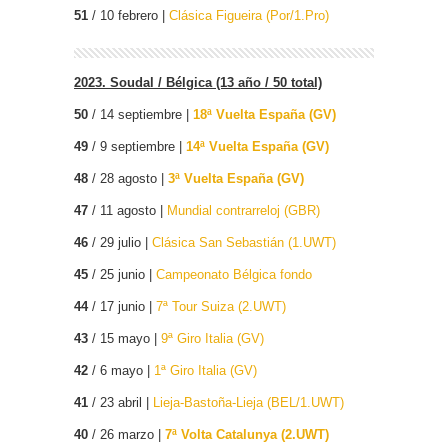
51
/ 10 febrero |
Clásica Figueira (Por/1.Pro)
2023. Soudal / Bélgica (13 año / 50 total)
50
/ 14 septiembre |
18ª Vuelta España (GV)
49
/ 9 septiembre |
14ª Vuelta España (GV)
48
/ 28 agosto |
3ª Vuelta España (GV)
47
/ 11 agosto |
Mundial contrarreloj (GBR)
46
/ 29 julio |
Clásica San Sebastián (1.UWT)
45
/ 25 junio |
Campeonato Bélgica fondo
44
/ 17 junio |
7ª Tour Suiza (2.UWT)
43
/ 15 mayo |
9ª Giro Italia (GV)
42
/ 6 mayo |
1ª Giro Italia (GV)
41
/ 23 abril |
Lieja-Bastoña-Lieja (BEL/1.UWT)
40
/ 26 marzo |
7ª Volta Catalunya (2.UWT)