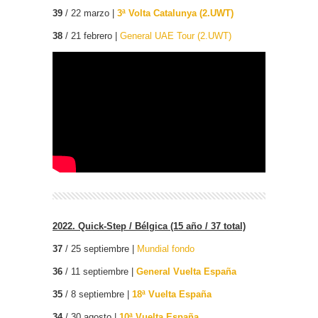
39
/ 22 marzo |
3ª Volta Catalunya (2.UWT)
38
/ 21 febrero |
General UAE Tour (2.UWT)
2022. Quick-Step / Bélgica (15 año / 37 total)
37
/ 25 septiembre |
Mundial fondo
36
/ 11 septiembre |
General Vuelta España
35
/ 8 septiembre |
18ª Vuelta España
34
/ 30 agosto |
10ª Vuelta España