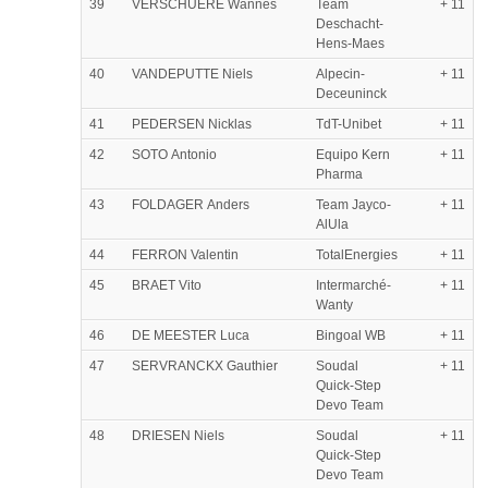
39
VERSCHUERE Wannes
Team
+ 11
Deschacht-
Hens-Maes
40
VANDEPUTTE Niels
Alpecin-
+ 11
Deceuninck
41
PEDERSEN Nicklas
TdT-Unibet
+ 11
42
SOTO Antonio
Equipo Kern
+ 11
Pharma
43
FOLDAGER Anders
Team Jayco-
+ 11
AlUla
44
FERRON Valentin
TotalEnergies
+ 11
45
BRAET Vito
Intermarché-
+ 11
Wanty
46
DE MEESTER Luca
Bingoal WB
+ 11
47
SERVRANCKX Gauthier
Soudal
+ 11
Quick-Step
Devo Team
48
DRIESEN Niels
Soudal
+ 11
Quick-Step
Devo Team