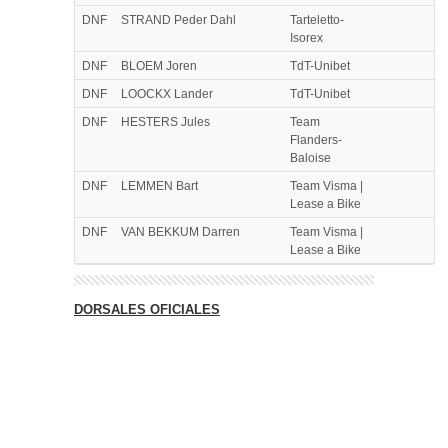
DNF
STRAND Peder Dahl
Tarteletto-
Isorex
DNF
BLOEM Joren
TdT-Unibet
DNF
LOOCKX Lander
TdT-Unibet
DNF
HESTERS Jules
Team
Flanders-
Baloise
DNF
LEMMEN Bart
Team Visma |
Lease a Bike
DNF
VAN BEKKUM Darren
Team Visma |
Lease a Bike
DORSALES OFICIALES