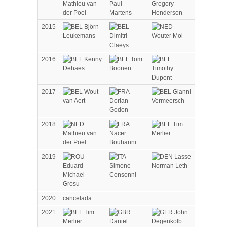
Mathieu van
Paul
Gregory
der Poel
Martens
Henderson
2015
Björn
Leukemans
Dimitri
Wouter Mol
Claeys
2016
Kenny
Tom
Dehaes
Boonen
Timothy
Dupont
2017
Wout
Gianni
van Aert
Dorian
Vermeersch
Godon
2018
Tim
Mathieu van
Nacer
Merlier
der Poel
Bouhanni
2019
Lasse
Eduard-
Simone
Norman Leth
Michael
Consonni
Grosu
2020
cancelada
2021
Tim
John
Merlier
Daniel
Degenkolb