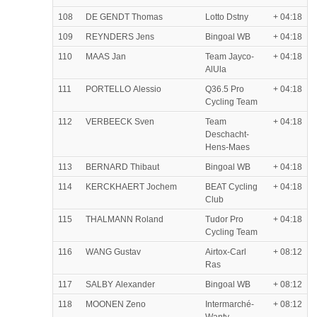
108
DE GENDT Thomas
Lotto Dstny
+ 04:18
109
REYNDERS Jens
Bingoal WB
+ 04:18
110
MAAS Jan
Team Jayco-
+ 04:18
AlUla
111
PORTELLO Alessio
Q36.5 Pro
+ 04:18
Cycling Team
112
VERBEECK Sven
Team
+ 04:18
Deschacht-
Hens-Maes
113
BERNARD Thibaut
Bingoal WB
+ 04:18
114
KERCKHAERT Jochem
BEAT Cycling
+ 04:18
Club
115
THALMANN Roland
Tudor Pro
+ 04:18
Cycling Team
116
WANG Gustav
Airtox-Carl
+ 08:12
Ras
117
SALBY Alexander
Bingoal WB
+ 08:12
118
MOONEN Zeno
Intermarché-
+ 08:12
Wanty