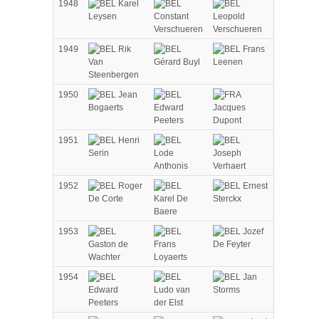
1948
Karel
Leysen
Constant
Leopold
Verschueren
Verschueren
1949
Rik
Frans
Van
Gérard Buyl
Leenen
Steenbergen
1950
Jean
Bogaerts
Edward
Jacques
Peeters
Dupont
1951
Henri
Serin
Lode
Joseph
Anthonis
Verhaert
1952
Roger
Ernest
De Corte
Karel De
Sterckx
Baere
1953
Jozef
Gaston de
Frans
De Feyter
Wachter
Loyaerts
1954
Jan
Edward
Ludo van
Storms
Peeters
der Elst