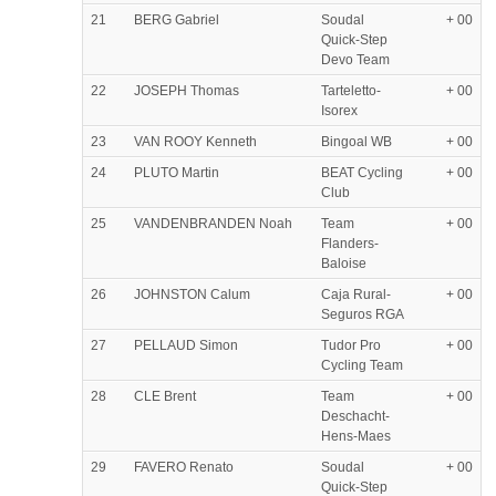
21
BERG Gabriel
Soudal
+ 00
Quick-Step
Devo Team
22
JOSEPH Thomas
Tarteletto-
+ 00
Isorex
23
VAN ROOY Kenneth
Bingoal WB
+ 00
24
PLUTO Martin
BEAT Cycling
+ 00
Club
25
VANDENBRANDEN Noah
Team
+ 00
Flanders-
Baloise
26
JOHNSTON Calum
Caja Rural-
+ 00
Seguros RGA
27
PELLAUD Simon
Tudor Pro
+ 00
Cycling Team
28
CLE Brent
Team
+ 00
Deschacht-
Hens-Maes
29
FAVERO Renato
Soudal
+ 00
Quick-Step