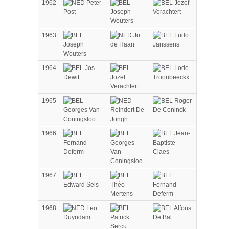
1962
Peter
Jozef
Post
Joseph
Verachtert
Wouters
1963
Jo
Ludo
Joseph
de Haan
Janssens
Wouters
1964
Jos
Lode
Dewit
Jozef
Troonbeeckx
Verachtert
1965
Roger
Georges Van
Reindert De
De Coninck
Coningsloo
Jongh
1966
Jean-
Fernand
Georges
Baptiste
Deferm
Van
Claes
Coningsloo
1967
Edward Sels
Théo
Fernand
Mertens
Deferm
1968
Leo
Alfons
Duyndam
Patrick
De Bal
Sercu