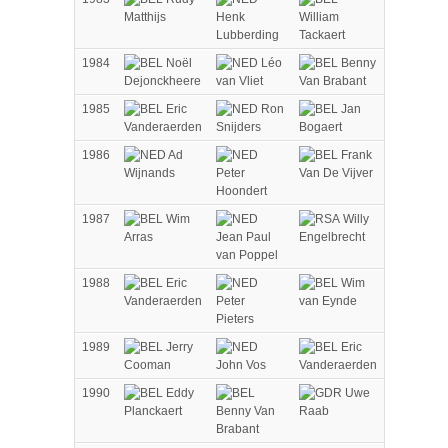
Matthijs
Henk
William
Lubberding
Tackaert
1984
Noël
Léo
Benny
Dejonckheere
van Vliet
Van Brabant
1985
Eric
Ron
Jan
Vanderaerden
Snijders
Bogaert
1986
Ad
Frank
Wijnands
Peter
Van De Vijver
Hoondert
1987
Wim
Willy
Arras
Jean Paul
Engelbrecht
van Poppel
1988
Eric
Wim
Vanderaerden
Peter
van Eynde
Pieters
1989
Jerry
Eric
Cooman
John Vos
Vanderaerden
1990
Eddy
Uwe
Planckaert
Benny Van
Raab
Brabant