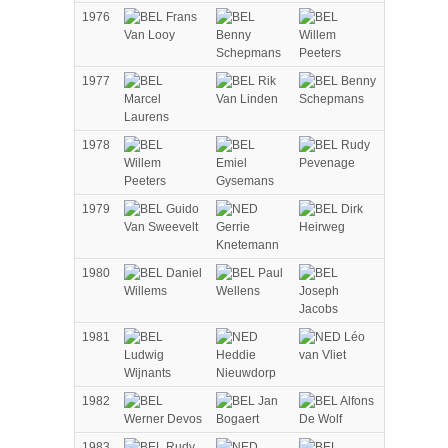
1976
Frans
Van Looy
Benny
Willem
Schepmans
Peeters
1977
Rik
Benny
Marcel
Van Linden
Schepmans
Laurens
1978
Rudy
Willem
Emiel
Pevenage
Peeters
Gysemans
1979
Guido
Dirk
Van Sweevelt
Gerrie
Heirweg
Knetemann
1980
Daniel
Paul
Willems
Wellens
Joseph
Jacobs
1981
Léo
Ludwig
Heddie
van Vliet
Wijnants
Nieuwdorp
1982
Jan
Alfons
Werner Devos
Bogaert
De Wolf
1983
Rudy