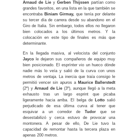
Arnaud de Lie
y
Gerben Thijssen
partían como
grandes favoritos, en una lista en la que también se
encontraba
Biniam Girmay,
que tenía por delante
su tercer día de carrera desde su abandono en el
Giro de Italia. Sin embargo, todos ellos no llegaron
bien colocados a los últimos metros. Y la
colocación en este tipo de finales es más que
determinante.
En la llegada masiva, al velocista del conjunto
Jayco
le dejaron sus compañeros de equipo muy
bien posicionado. El esprínter vio un hueco dónde
nadie más lo veía y salió de la curva con unos
metros de ventaja. La inercia que traía consigo le
permitió vencer sin apuros a
Maurice Ballerstedt
(2º) y
Arnaud de Lie
(3º), aunque llegó a la meta
exhausto tras un largo esprint que picaba
ligeramente hacia arriba. El belga de
Lotto
salió
perjudicado de esa última curva al tener que
esquivar a un corredor de
Tudor
que se
desestabilizó y cerca estuvo de provocar una
montonera. A pesar de ello, De Lie tuvo la
capacidad de remontar hasta la tercera plaza en
apenas 200 metros.