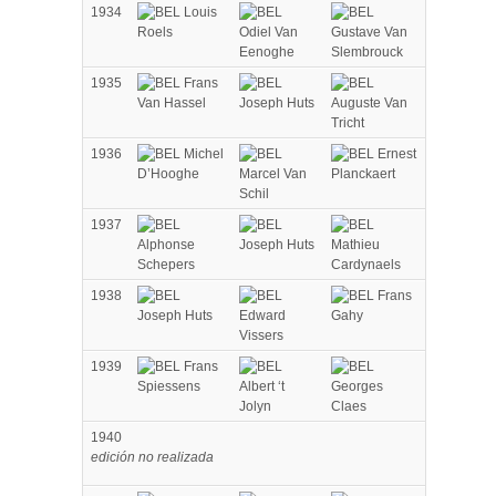
1934
Louis
Roels
Odiel Van
Gustave Van
Eenoghe
Slembrouck
1935
Frans
Van Hassel
Joseph Huts
Auguste Van
Tricht
1936
Michel
Ernest
D’Hooghe
Marcel Van
Planckaert
Schil
1937
Alphonse
Joseph Huts
Mathieu
Schepers
Cardynaels
1938
Frans
Joseph Huts
Edward
Gahy
Vissers
1939
Frans
Spiessens
Albert ‘t
Georges
Jolyn
Claes
1940
edición no realizada