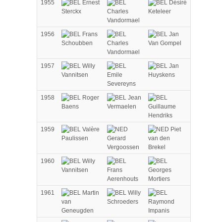
1955
Ernest
Désiré
Sterckx
Charles
Keteleer
Vandormael
1956
Frans
Jan
Schoubben
Charles
Van Gompel
Vandormael
1957
Willy
Jan
Vannitsen
Emile
Huyskens
Severeyns
1958
Roger
Jean
Baens
Vermaelen
Guillaume
Hendriks
1959
Valère
Piet
Paulissen
Gerard
van den
Vergoossen
Brekel
1960
Willy
Vannitsen
Frans
Georges
Aerenhouts
Mortiers
1961
Martin
Willy
van
Schroeders
Raymond
Geneugden
Impanis