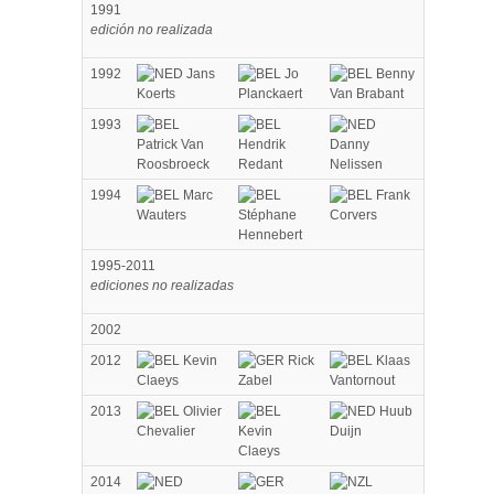
1991
edición no realizada
1992
Jans
Jo
Benny
Koerts
Planckaert
Van Brabant
1993
Patrick Van
Hendrik
Danny
Roosbroeck
Redant
Nelissen
1994
Marc
Frank
Wauters
Stéphane
Corvers
Hennebert
1995-2011
ediciones no realizadas
2002
2012
Kevin
Rick
Klaas
Claeys
Zabel
Vantornout
2013
Olivier
Huub
Chevalier
Kevin
Duijn
Claeys
2014