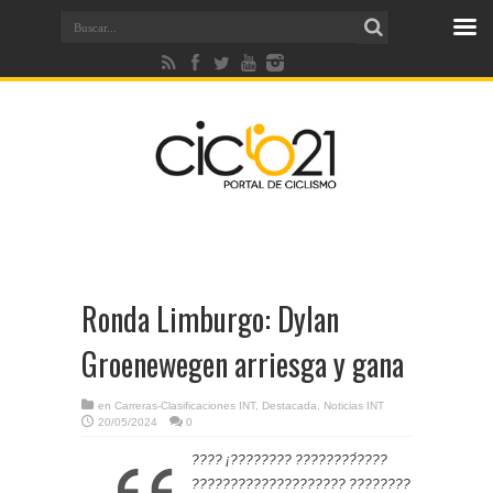
Ronda Limburgo: Dylan
Groenewegen arriesga y gana
en
Carreras-Clasificaciones INT
,
Destacada
,
Noticias INT
20/05/2024
0
???? ¡???????? ????????́????
???????????????????? ????????