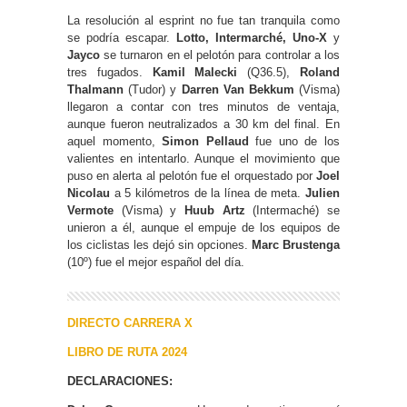
La resolución al esprint no fue tan tranquila como
se podría escapar.
Lotto, Intermarché, Uno-X
y
Jayco
se turnaron en el pelotón para controlar a los
tres fugados.
Kamil Malecki
(Q36.5),
Roland
Thalmann
(Tudor) y
Darren Van Bekkum
(Visma)
llegaron a contar con tres minutos de ventaja,
aunque fueron neutralizados a 30 km del final. En
aquel momento,
Simon Pellaud
fue uno de los
valientes en intentarlo. Aunque el movimiento que
puso en alerta al pelotón fue el orquestado por
Joel
Nicolau
a 5 kilómetros de la línea de meta.
Julien
Vermote
(Visma) y
Huub Artz
(Intermaché) se
unieron a él, aunque el empuje de los equipos de
los ciclistas les dejó sin opciones.
Marc Brustenga
(10º) fue el mejor español del día.
DIRECTO CARRERA X
LIBRO DE RUTA 2024
DECLARACIONES: