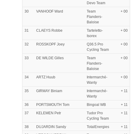
Devo Team
30
VANHOOF Ward
Team
+ 00
Flanders-
Baloise
31
CLAEYS Robbe
Tarteletto-
+ 00
Isorex
32
ROSSKOPF Joey
Q36.5 Pro
+ 00
Cycling Team
33
DE WILDE Gilles
Team
+ 00
Flanders-
Baloise
34
ARTZ Huub
Intermarché-
+ 00
Wanty
35
GIRMAY Biniam
Intermarché-
+ 11
Wanty
36
PORTSMOUTH Tom
Bingoal WB
+ 11
37
KELEMEN Petr
Tudor Pro
+ 11
Cycling Team
38
DUJARDIN Sandy
TotalEnergies
+ 11