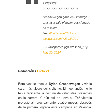
????????
????????????????????!
Groenewegen gana en Limburgo
gracias a salir el mejor posicionado
en la curva
final.
#LaCasadelCiclismo
pic.twitter.com/WiLq3jiDqV
— Eurosport.es (@Eurosport_ES)
May 20, 2024
Redacción /
Ciclo 21
Esta vez le tocó a
Dylan Groenewegen
vivir la
cara más alegre del ciclismo. El neerlandés no lo
tenía fácil ante la nómina de velocistas presentes
en la carrera. Y aún así se llevó su 74ª victoria
profesional, precisamente cuatro meses después
de la primera lograda esta campaña en Valencia.