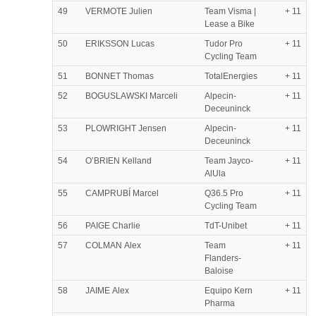
49
VERMOTE Julien
Team Visma |
+ 11
Lease a Bike
50
ERIKSSON Lucas
Tudor Pro
+ 11
Cycling Team
51
BONNET Thomas
TotalEnergies
+ 11
52
BOGUSLAWSKI Marceli
Alpecin-
+ 11
Deceuninck
53
PLOWRIGHT Jensen
Alpecin-
+ 11
Deceuninck
54
O’BRIEN Kelland
Team Jayco-
+ 11
AlUla
55
CAMPRUBÍ Marcel
Q36.5 Pro
+ 11
Cycling Team
56
PAIGE Charlie
TdT-Unibet
+ 11
57
COLMAN Alex
Team
+ 11
Flanders-
Baloise
58
JAIME Alex
Equipo Kern
+ 11
Pharma