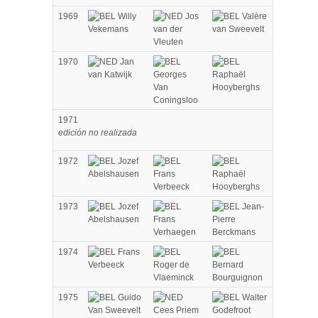
1969
Willy
Jos
Valère
Vekemans
van der
van Sweevelt
Vleuten
1970
Jan
van Katwijk
Georges
Raphaël
Van
Hooyberghs
Coningsloo
1971
edición no realizada
1972
Jozef
Abelshausen
Frans
Raphaël
Verbeeck
Hooyberghs
1973
Jozef
Jean-
Abelshausen
Frans
Pierre
Verhaegen
Berckmans
1974
Frans
Verbeeck
Roger de
Bernard
Vlaeminck
Bourguignon
1975
Guido
Walter
Van Sweevelt
Cees Priem
Godefroot