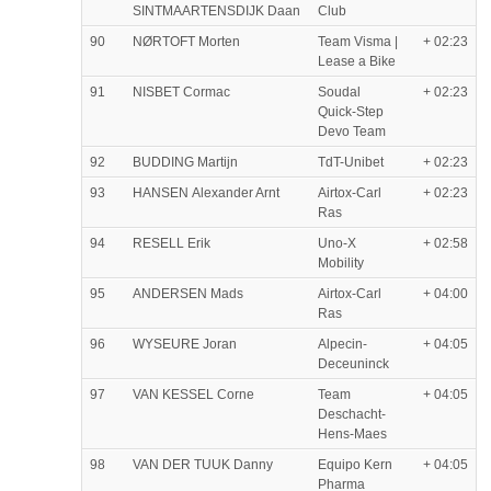
SINTMAARTENSDIJK Daan
Club
90
NØRTOFT Morten
Team Visma |
+ 02:23
Lease a Bike
91
NISBET Cormac
Soudal
+ 02:23
Quick-Step
Devo Team
92
BUDDING Martijn
TdT-Unibet
+ 02:23
93
HANSEN Alexander Arnt
Airtox-Carl
+ 02:23
Ras
94
RESELL Erik
Uno-X
+ 02:58
Mobility
95
ANDERSEN Mads
Airtox-Carl
+ 04:00
Ras
96
WYSEURE Joran
Alpecin-
+ 04:05
Deceuninck
97
VAN KESSEL Corne
Team
+ 04:05
Deschacht-
Hens-Maes
98
VAN DER TUUK Danny
Equipo Kern
+ 04:05
Pharma