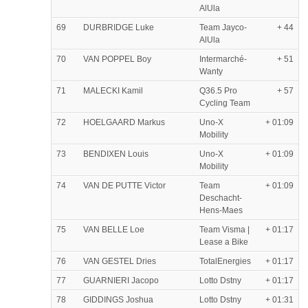
AlUla
69
DURBRIDGE Luke
Team Jayco-
+ 44
AlUla
70
VAN POPPEL Boy
Intermarché-
+ 51
Wanty
71
MALECKI Kamil
Q36.5 Pro
+ 57
Cycling Team
72
HOELGAARD Markus
Uno-X
+ 01:09
Mobility
73
BENDIXEN Louis
Uno-X
+ 01:09
Mobility
74
VAN DE PUTTE Victor
Team
+ 01:09
Deschacht-
Hens-Maes
75
VAN BELLE Loe
Team Visma |
+ 01:17
Lease a Bike
76
VAN GESTEL Dries
TotalEnergies
+ 01:17
77
GUARNIERI Jacopo
Lotto Dstny
+ 01:17
78
GIDDINGS Joshua
Lotto Dstny
+ 01:31