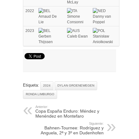
McLay
2022
Arnaud De
Simone
Danny van
Lie
Consonni
Poppel
2023
Gerben
Caleb Ewan
Stanisław
Thijssen
Aniołkowski
Etiqueta:
2024
DYLAN GROENEWEGEN
RONDA LIMBURGO
Anterior:
Copa España Enduro: Méndez y
Menéndez en Montefaro
Siguiente:
Bahnen-Tournee: Rodríguez y
Anguela, 2ª y 3º en Dudenhofen