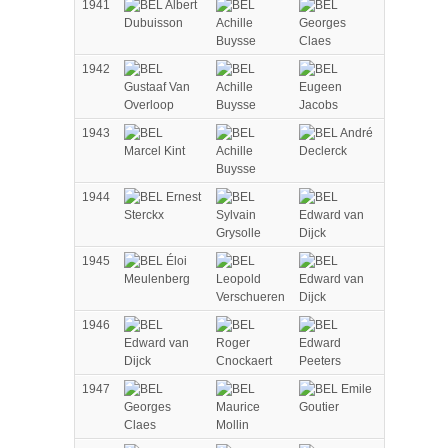
1941
Albert
Dubuisson
Achille
Georges
Buysse
Claes
1942
Gustaaf Van
Achille
Eugeen
Overloop
Buysse
Jacobs
1943
André
Marcel Kint
Achille
Declerck
Buysse
1944
Ernest
Sterckx
Sylvain
Edward van
Grysolle
Dijck
1945
Éloi
Meulenberg
Leopold
Edward van
Verschueren
Dijck
1946
Edward van
Roger
Edward
Dijck
Cnockaert
Peeters
1947
Emile
Georges
Maurice
Goutier
Claes
Mollin