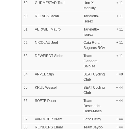
59
GUDMESTAD Tord
Uno-X
+ 11
Mobility
60
RELAES Jacob
Tarteletto-
+ 11
Isorex
61
VERWILT Mauro
Tarteletto-
+ 11
Isorex
62
NICOLAU Joel
Caja Rural-
+ 11
Seguros RGA
63
DEWEIRDT Siebe
Team
+ 11
Flanders-
Baloise
64
APPEL Stijn
BEAT Cycling
+ 40
Club
65
KRUL Wessel
BEAT Cycling
+ 44
Club
66
SOETE Daan
Team
+ 44
Deschacht-
Hens-Maes
67
VAN MOER Brent
Lotto Dstny
+ 44
68
REINDERS Elmar
Team Jayco-
+ 44