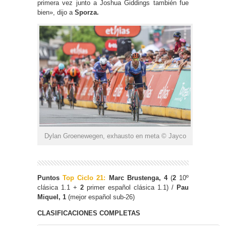
primera vez junto a Joshua Giddings también fue
bien», dijo a
Sporza.
Dylan Groenewegen, exhausto en meta © Jayco
Puntos
Top Ciclo 21:
Marc Brustenga, 4
(
2
10º
clásica 1.1 +
2
primer español clásica 1.1) /
Pau
Miquel, 1
(mejor español sub-26)
CLASIFICACIONES COMPLETAS