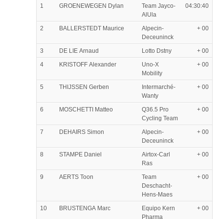
1
GROENEWEGEN Dylan
Team Jayco-
04:30:40
AlUla
2
BALLERSTEDT Maurice
Alpecin-
+ 00
Deceuninck
3
DE LIE Arnaud
Lotto Dstny
+ 00
4
KRISTOFF Alexander
Uno-X
+ 00
Mobility
5
THIJSSEN Gerben
Intermarché-
+ 00
Wanty
6
MOSCHETTI Matteo
Q36.5 Pro
+ 00
Cycling Team
7
DEHAIRS Simon
Alpecin-
+ 00
Deceuninck
8
STAMPE Daniel
Airtox-Carl
+ 00
Ras
9
AERTS Toon
Team
+ 00
Deschacht-
Hens-Maes
10
BRUSTENGA Marc
Equipo Kern
+ 00
Pharma