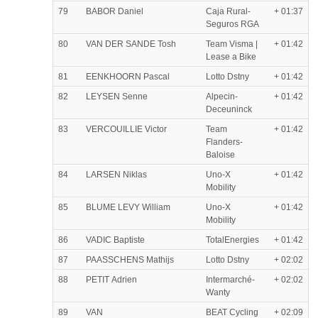
79
BABOR Daniel
Caja Rural-
+ 01:37
Seguros RGA
80
VAN DER SANDE Tosh
Team Visma |
+ 01:42
Lease a Bike
81
EENKHOORN Pascal
Lotto Dstny
+ 01:42
82
LEYSEN Senne
Alpecin-
+ 01:42
Deceuninck
83
VERCOUILLIE Victor
Team
+ 01:42
Flanders-
Baloise
84
LARSEN Niklas
Uno-X
+ 01:42
Mobility
85
BLUME LEVY William
Uno-X
+ 01:42
Mobility
86
VADIC Baptiste
TotalEnergies
+ 01:42
87
PAASSCHENS Mathijs
Lotto Dstny
+ 02:02
88
PETIT Adrien
Intermarché-
+ 02:02
Wanty
89
VAN
BEAT Cycling
+ 02:09