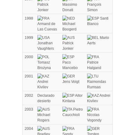
Patrick
Massimo
François
Jonker
Donati
Simon
1998
Santi
Armand de
Michael
Blanco
Las Cuevas
Boogerd
1999
Mario
Jonathan
Patrick
Aerts
Vaughters
Jonker
2000
Tomasz
Paco
Patrice
Brożyna
Mancebo
Halgand
2001
Andrei
Jens Voigt
Raimondas
Kivilev
Rumsas
2002
Declarado
Aitor
Andrei
desierto
Kintana
Kivilev
2003
Pietro
Michael
Caucchioli
Nicolas
Rogers
Vogondy
2004
Bradley
Sandy
Torsten