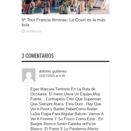
6ª Tour Francia féminas: Le Court es la más
lista
06/08/2026
3 COMENTARIOS
antonio gutierrez
31/07/2020 at 6:40
Egan Marcara Territorio En La Ruta de
Occitania. El Ineos Lleva Un Equipo Muy
Fuerte. . Contrapeso Creo Que Superman
Que Siempre Ataca. Esta Duro . Hay Que
Ver A Pinot y Bardet HaberComo Andan.
La3ra Etapa Para Alquilar Balcón. Vamos A
Ver A Froome Y Su Físico Como Esta . En
Burgos Remco Sento Catedra enPicon
Blanco. El Paron X La Pandemia Afecto