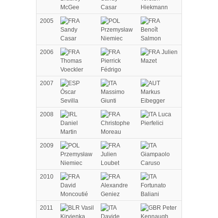
McGee
Casar
Hiekmann
2005
Sandy
Przemysław
Benoît
Casar
Niemiec
Salmon
2006
Julien
Thomas
Pierrick
Mazet
Voeckler
Fédrigo
2007
Óscar
Massimo
Markus
Sevilla
Giunti
Eibegger
2008
Luca
Daniel
Christophe
Pierfelici
Martin
Moreau
2009
Przemysław
Julien
Giampaolo
Niemiec
Loubet
Caruso
2010
David
Alexandre
Fortunato
Moncoutié
Geniez
Baliani
2011
Vasil
Peter
Kiryienka
Davide
Kennaugh