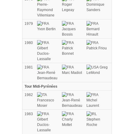
Pierre-
Roger
Dominique
Raymond
Legeay
Sanders
Villemiane
1979
Yvon Bertin
Jacques
Bernard
Bossis
Hinault
1980
Gilbert
Patrick
Patrick Friou
Duclos-
Bonnet
Lassalle
1981
Greg
Jean-René
Marc Madiot
LeMond
Bernaudeau
Tour Midi-Pyrénées
1982
Francesco
Jean-René
Michel
Moser
Bernaudeau
Laurent
1983
Gilbert
Charly
Stephen
Duclos-
Mottet
Roche
Lassalle