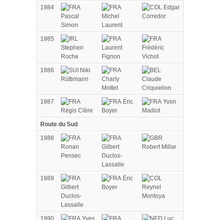
1984
Edgar
Pascal
Michel
Corredor
Simon
Laurent
1985
Stephen
Laurent
Frédéric
Roche
Fignon
Vichot
1986
Niki
Rüttimann
Charly
Claude
Mottet
Criquielion
1987
Éric
Yvon
Régis Clère
Boyer
Madiot
Route du Sud
1988
Ronan
Gilbert
Robert Millar
Pensec
Duclos-
Lassalle
1989
Éric
Gilbert
Boyer
Reynel
Duclos-
Montoya
Lassalle
1990
Yves
Luc