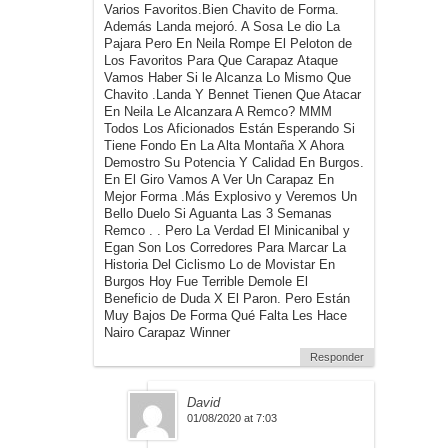
Varios Favoritos.Bien Chavito de Forma.
Además Landa mejoró. A Sosa Le dio La
Pajara Pero En Neila Rompe El Peloton de
Los Favoritos Para Que Carapaz Ataque
Vamos Haber Si le Alcanza Lo Mismo Que
Chavito .Landa Y Bennet Tienen Que Atacar
En Neila Le Alcanzara A Remco? MMM
Todos Los Aficionados Están Esperando Si
Tiene Fondo En La Alta Montaña X Ahora
Demostro Su Potencia Y Calidad En Burgos.
En El Giro Vamos A Ver Un Carapaz En
Mejor Forma .Más Explosivo y Veremos Un
Bello Duelo Si Aguanta Las 3 Semanas
Remco . . Pero La Verdad El Minicanibal y
Egan Son Los Corredores Para Marcar La
Historia Del Ciclismo Lo de Movistar En
Burgos Hoy Fue Terrible Demole El
Beneficio de Duda X El Paron. Pero Están
Muy Bajos De Forma Qué Falta Les Hace
Nairo Carapaz Winner
Responder
David
01/08/2020 at 7:03