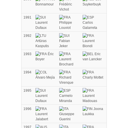
Bonnamour
Frédéric
Suykerbuyk
Vichot
1991
Laurent
Philippe
Carlos
Dufaux
Louviot
Galarreta
1992
Artūras
Fabian
Laurent
Kasputis
Jeker
Biondi
1993
Éric
Eric
Boyer
Laurent
van Lancker
Brochard
1994
Álvaro Mejía
Richard
Charly Mottet
Virenque
1995
Laurent
Carmelo
Laurent
Dufaux
Miranda
Madouas
1996
Joona
Laurent
Giuseppe
Laukka
Jalabert
Guerini
1997