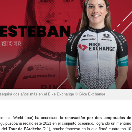
seguirá dos años más en el Bike Exchange © Bike Exchange
men’s World Tour) ha anunciado la
renovación por dos temporadas de
a guipuzcoana recaló este 2021 en el conjunto oceánico, logrando un meritorio
l del Tour de l’Ardèche
(2.1), prueba francesa en la que firmó cuatro top-10