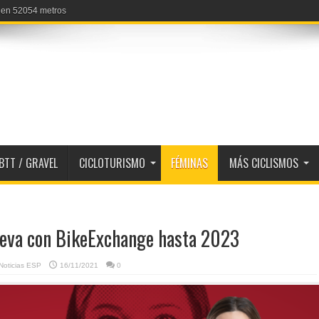
a en 52054 metros
BTT / GRAVEL
CICLOTURISMO
FÉMINAS
MÁS CICLISMOS
eva con BikeExchange hasta 2023
Noticias ESP
16/11/2021
0