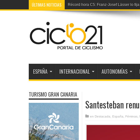
ÚLTIMAS NOTICIAS
Récord hora C5: Franz-Josef Lässer lo fij
ESPAÑA
INTERNACIONAL
AUTONOMÍAS
TURISMO GRAN CANARIA
Santesteban renu
en
Destacada
,
España
,
Féminas
,