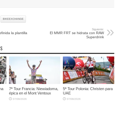
BIKEEXCHANGE
Siguiente:
finida la plantilla
El MMR FRT se hidrata con RAW
Superdrink
OS
ha
7ª Tour Francia: Niewiadoma,
5ª Tour Polonia: Christen para
épica en el Mont Ventoux
UAE
07/08/2026
07/08/2026