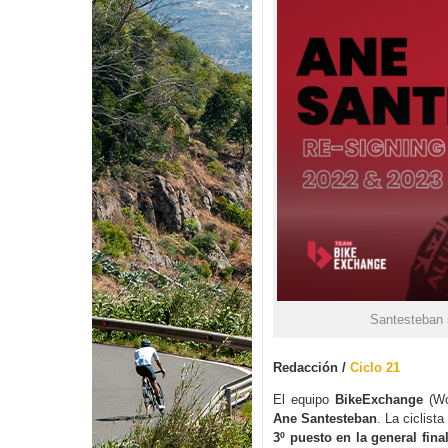
Santesteban 
Redacción /
Ciclo 21
El equipo
BikeExchange
(Wo
Ane Santesteban
. La ciclist
3º puesto en la general fina