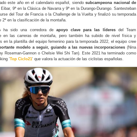
ado este año en el calendario español, siendo
subcampeona nacional de
 Eibar, 9ª en la Clásica de Navarra y 9ª en la Durango-Durango. Santesteban
Course del Tour de Francia o la Challenge de la Vuelta y finalizó su temporada
 2ª en la clasificación de la montaña.
s
ha sido una corredora de
apoyo clave para las líderes
del Team
 en las carreras de montaña, pero también ha subido de nivel física y
 en la plantilla del equipo femenino para la temporada 2022, el equipo cree
portante modelo a seguir, guiando a las nuevas incorporaciones
(Nina
Ruby Roseman-Gannon o Chelsie Wei Shi Tan). Este 2021 ha terminado como
king ‘
Top Ciclo21
‘ que valora la actuación de las ciclistas españolas.