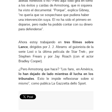
atletas honestos o no? Pero aquí todo gira en torno
a los éxitos y caídas de Armstrong, que ni siquiera
ha visto el documental. “Porque”, explica Gibney,
“no quería que se sospechase que pudiera haber
una intervención suya. El no ha sido el primero en
doparse, pero nadie ha podido contar con su dinero
para defenderse”.
Ahora estoy trabajando en
tres filmes sobre
Lance
, dirigidos por J. J. Abrams -el guionista de la
serie Lost o la última película de Star Trek-, por
Stephen Frears y por Jay Roach (con el actor
Bradley Cooper).
¿Pero Armstrong que hace? “Los fans, en América,
lo han dejado de lado mientras él lucha en los
tribunales
. Esto le impide reflexionar sobre si
mismo”, como publica La Gazzetta dello Sport.