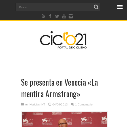
Se presenta en Venecia «La
mentira Armstrong»
en
Noticias INT
04/09/2013
1 Comentario