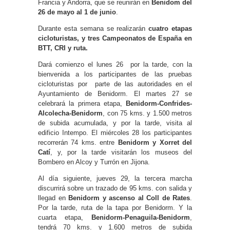
Francia y Andorra, que se reunirán en
Benidom del
26 de mayo al 1 de junio
.
Durante esta semana se realizarán
cuatro etapas
cicloturistas, y tres Campeonatos de España en
BTT, CRI y ruta.
Dará comienzo el lunes 26 por la tarde, con la
bienvenida a los participantes de las pruebas
cicloturistas por parte de las autoridades en el
Ayuntamiento de Benidorm. El martes 27 se
celebrará la primera etapa,
Benidorm-Confrides-
Alcolecha-Benidorm
, con 75 kms. y 1.500 metros
de subida acumulada, y por la tarde, visita al
edificio Intempo. El miércoles 28 los participantes
recorrerán 74 kms. entre
Benidorm y Xorret del
Catí
, y, por la tarde visitarán los museos del
Bombero en Alcoy y Turrón en Jijona.
Al día siguiente, jueves 29, la tercera marcha
discurrirá sobre un trazado de 95 kms. con salida y
llegad en
Benidorm y ascenso al Coll de Rates
.
Por la tarde, ruta de la tapa por Benidorm. Y la
cuarta etapa,
Benidorm-Penaguila-Benidorm
,
tendrá 70 kms. y 1.600 metros de subida