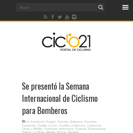
Se presentó la Semana
Internacional de Ciclismo
para Bomberos
en
Andalucía
,
Aragón
,
Asturias
,
Baleares
,
Canarias
,
Cantabria
,
Castilla y León
,
Castilla-La Mancha
,
Catalunya
,
Ceuta y Melilla
,
Comunitat Valenciana
,
Euskadi
,
Extremadura
,
Galicia
,
La Rioja
,
Madrid
,
Murcia
,
Navarra