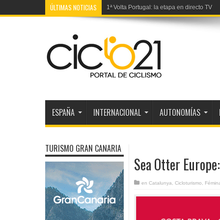
ÚLTIMAS NOTICIAS
Ciclobreves internacionales agosto 2026
ESPAÑA
INTERNACIONAL
AUTONOMÍAS
TURISMO GRAN CANARIA
Sea Otter Europe:
en
Catalunya
,
Cicloturismo
,
Fémin