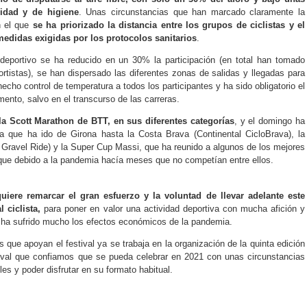
ridad y de higiene
. Unas circunstancias que han marcado claramente la
en el que
se ha priorizado la distancia entre los grupos de ciclistas y el
edidas exigidas por los protocolos sanitarios
.
 deportivo se ha reducido en un 30% la participación (en total han tomado
tistas), se han dispersado las diferentes zonas de salidas y llegadas para
echo control de temperatura a todos los participantes y ha sido obligatorio el
ento, salvo en el transcurso de las carreras.
a Scott Marathon de BTT, en sus diferentes categorías
, y el domingo ha
sta que ha ido de Girona hasta la Costa Brava (Continental CicloBrava), la
a Gravel Ride) y la Super Cup Massi, que ha reunido a algunos de los mejores
 que debido a la pandemia hacía meses que no competían entre ellos.
uiere remarcar el gran esfuerzo y la voluntad de llevar adelante este
 ciclista,
para poner en valor una actividad deportiva con mucha afición y
e ha sufrido mucho los efectos económicos de la pandemia.
 que apoyan el festival ya se trabaja en la organización de la quinta edición
ival que confiamos que se pueda celebrar en 2021 con unas circunstancias
es y poder disfrutar en su formato habitual.