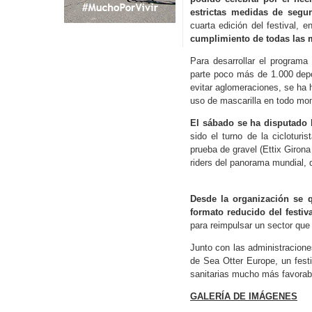
estrictas medidas de segu
cuarta edición del festival, 
cumplimiento de todas las m
Para desarrollar el programa
parte poco más de 1.000 depor
evitar aglomeraciones, se ha h
uso de mascarilla en todo mom
El sábado se ha disputado l
sido el turno de la cicloturi
prueba de gravel (Ettix Giron
riders del panorama mundial,
Desde la organización se q
formato reducido del festival
para reimpulsar un sector qu
Junto con las administraciones
de Sea Otter Europe, un fest
sanitarias mucho más favorabl
GALERÍA DE IMÁGENES