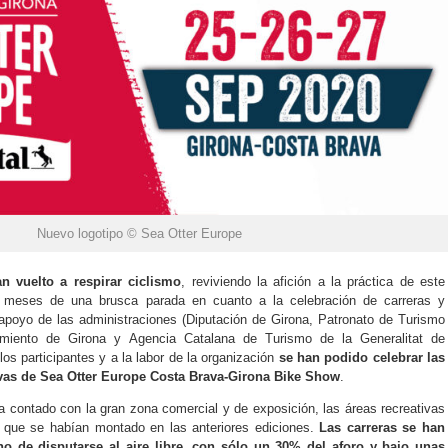
Nuevo logotipo © Sea Otter Europe
n vuelto a respirar ciclismo
, reviviendo la afición a la práctica de este
 meses de una brusca parada en cuanto a la celebración de carreras y
 apoyo de las administraciones (Diputación de Girona, Patronato de Turismo
miento de Girona y Agencia Catalana de Turismo de la Generalitat de
los participantes y a la labor de la organización
se han podido celebrar las
ivas de Sea Otter Europe Costa Brava-Girona Bike Show
.
a contado con la gran zona comercial y de exposición, las áreas recreativas
n que se habían montado en las anteriores ediciones.
Las carreras se han
ho de disputarse al aire libre, con sólo un 30% del aforo y bajo unas