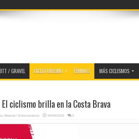
BTT / GRAVEL
CICLOTURISMO
FÉMINAS
MÁS CICLISMOS
 El ciclismo brilla en la Costa Brava
as
,
Material / Entrenamiento
28/09/2020
0