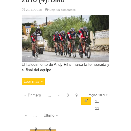
29/11/2018
Deja un comentario
El fallecimiento de Andy Rihs marca la temporada y
el final del equipo
Leer más »
« Primero
...
«
8
9
Página 10 di 19
10
11
12
»
...
Último »