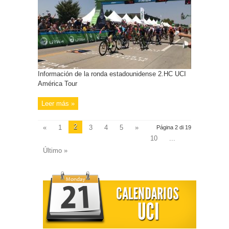
Información de la ronda estadounidense 2.HC UCI
América Tour
Leer más »
2
«
1
3
4
5
»
Página 2 di 19
10
...
Último »