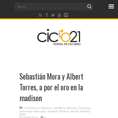
Sebastián Mora y Albert
Torres, a por el oro en la
madison
en
Andalucía
,
Baleares
,
Castilla-La Mancha
,
Catalunya
,
Comunitat Valenciana
,
Euskadi
,
Féminas
,
Murcia
,
Navarra
,
Pista
05/03/2016
0