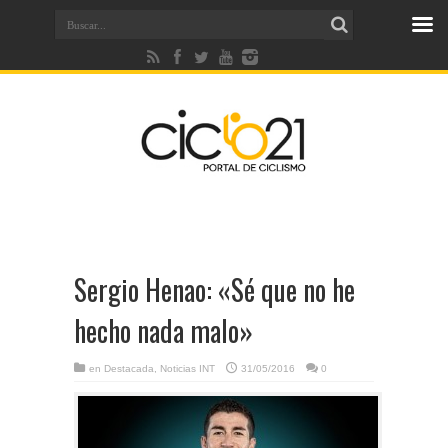
Sergio Henao: «Sé que no he
hecho nada malo»
en
Destacada
,
Noticias INT
31/05/2016
0