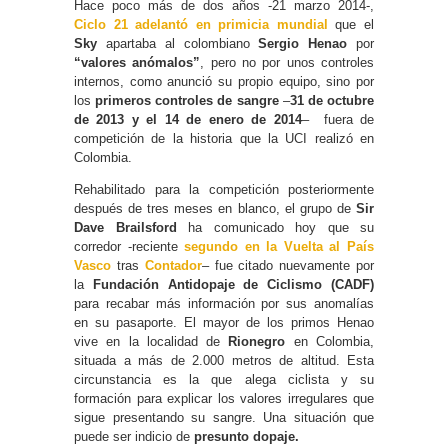
Hace poco más de dos años -21 marzo 2014-,
Ciclo 21 adelantó en primicia mundial
que el
Sky
apartaba al colombiano
Sergio Henao
por
“valores anómalos”
, pero no por unos controles
internos, como anunció su propio equipo, sino por
los
primeros controles de sangre
–
31 de octubre
de 2013 y el 14 de enero de 2014
– fuera de
competición de la historia que la UCI realizó en
Colombia.
Rehabilitado para la competición posteriormente
después de tres meses en blanco, el grupo de
Sir
Dave Brailsford
ha comunicado hoy que su
corredor -reciente
segundo en la Vuelta al País
Vasco
tras
Contador
– fue citado nuevamente por
la
Fundación Antidopaje de Ciclismo (CADF)
para recabar más información por sus anomalías
en su pasaporte. El mayor de los primos Henao
vive en la localidad de
Rionegro
en Colombia,
situada a más de 2.000 metros de altitud. Esta
circunstancia es la que alega ciclista y su
formación para explicar los valores irregulares que
sigue presentando su sangre. Una situación que
puede ser indicio de
presunto dopaje.