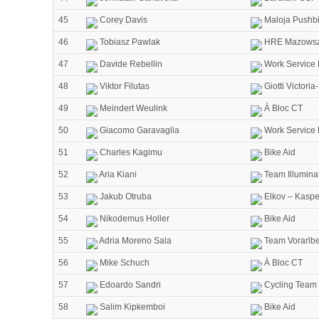
45
Corey Davis
Maloja Pushbi
46
Tobiasz Pawlak
HRE Mazowsze
47
Davide Rebellin
Work Service
48
Viktor Filutas
Giotti Victori
49
Meindert Weulink
À Bloc CT
50
Giacomo Garavaglia
Work Service
51
Charles Kagimu
Bike Aid
52
Aria Kiani
Team Illumina
53
Jakub Otruba
Elkov – Kaspe
54
Nikodemus Holler
Bike Aid
55
Adria Moreno Sala
Team Vorarlb
56
Mike Schuch
À Bloc CT
57
Edoardo Sandri
Cycling Team 
58
Salim Kipkemboi
Bike Aid