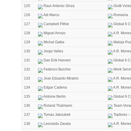
125
Raul-Antonio Sinza
Giotti Vict
126
Adi Marcu
Romania
127
Campbell Pithie
Global 6 C
128
Miguel Arroyo
A.R. Monex
129
Michal Galka
Maloja Pus
130
Jorge Valles
A.R. Monex
131
Dan Erik Hansen
Global 6 C
132
Federico Burchio
Work Servi
133
Jose Eduardo Miralrio
A.R. Monex
134
Edgar Cadena
A.R. Monex
135
Antoine Berlin
Global 6 C
136
Roland Thalmann
Team Vorar
137
Tomas Jakoubek
Topforex –
138
Leonardo Zavala
A.R. Monex