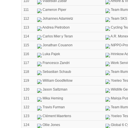
110
Vladislav Zubar
Amore & Vi
111
Cameron Piper
Team Illum
112
Johannes Adamietz
Team SKS 
113
Andrea Pietrobon
Cycling Te
114
Carlos Mier y Teran
A.R. Monex
115
Jonathan Couanon
NIPPO-Pro
116
Luka Pajek
Hrinkow Ad
117
Francesco Zandri
Work Servi
118
Sebastian Schaub
Team Illum
119
William Goodfellow
Yoeleo Tes
120
Jason Saltzman
Wildlife Ge
121
Mika Heming
Maloja Pus
122
Travis Furman
Team Illum
123
Clément Maertens
Yoeleo Tes
124
Ollie Jones
Global 6 C