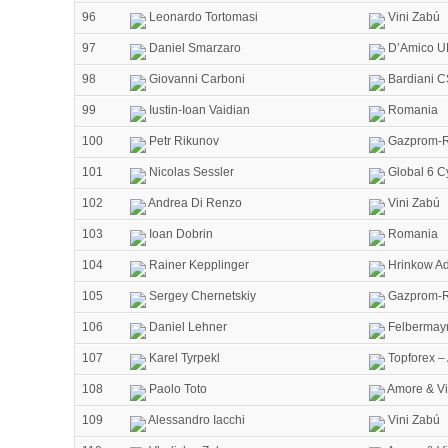
96
Leonardo Tortomasi
Vini Zabú
97
Daniel Smarzaro
D’Amico U
98
Giovanni Carboni
Bardiani C
99
Iustin-Ioan Vaidian
Romania
100
Petr Rikunov
Gazprom-R
101
Nicolas Sessler
Global 6 C
102
Andrea Di Renzo
Vini Zabú
103
Ioan Dobrin
Romania
104
Rainer Kepplinger
Hrinkow Ad
105
Sergey Chernetskiy
Gazprom-R
106
Daniel Lehner
Felbermayr
107
Karel Tyrpekl
Topforex –
108
Paolo Toto
Amore & Vi
109
Alessandro Iacchi
Vini Zabú