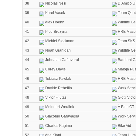
38
Nicolas Nesi
D’Amico U
39
Karel Vacek
Team Qhub
40
Alex Hoehn
Wildlife Ge
41
Piotr Brozyna
HRE Mazow
42
Michiel Stockman
Team SKS 
43
Noah Granigan
Wildlife Ge
44
Johnatan Cañaveral
Bardiani C
45
Corey Davis
Maloja Pus
46
Tobiasz Pawlak
HRE Mazow
47
Davide Rebellin
Work Servi
48
Viktor Filutas
Giotti Vict
49
Meindert Weulink
À Bloc CT
50
Giacomo Garavaglia
Work Servi
51
Charles Kagimu
Bike Aid
52
Aria Kiani
Team Illum