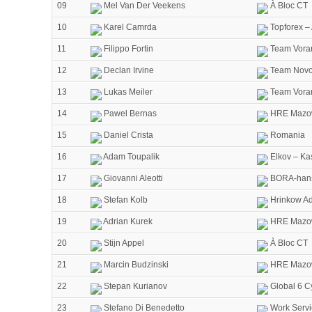
09
Mel Van Der Veekens
À Bloc CT
10
Karel Camrda
Topforex –
11
Filippo Fortin
Team Vorar
12
Declan Irvine
Team Novo
13
Lukas Meiler
Team Vorar
14
Pawel Bernas
HRE Mazow
15
Daniel Crista
Romania
16
Adam Toupalik
Elkov – Ka
17
Giovanni Aleotti
BORA-han
18
Stefan Kolb
Hrinkow Ad
19
Adrian Kurek
HRE Mazow
20
Stijn Appel
À Bloc CT
21
Marcin Budzinski
HRE Mazow
22
Stepan Kurianov
Global 6 C
23
Stefano Di Benedetto
Work Servi