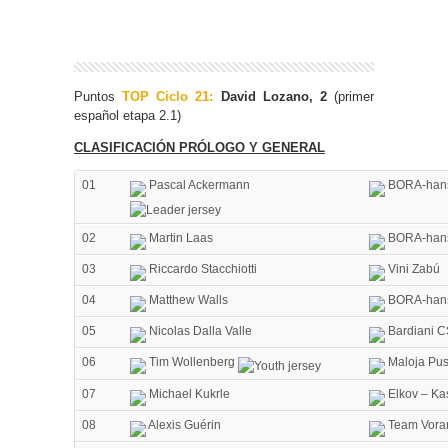
Puntos
TOP Ciclo 21:
David Lozano, 2
(primer
español etapa 2.1)
CLASIFICACIÓN PRÓLOGO Y GENERAL
01
Pascal Ackermann
BORA-han
02
Martin Laas
BORA-han
03
Riccardo Stacchiotti
Vini Zabú
04
Matthew Walls
BORA-han
05
Nicolas Dalla Valle
Bardiani C
06
Tim Wollenberg
Maloja Pus
07
Michael Kukrle
Elkov – Ka
08
Alexis Guérin
Team Vorar