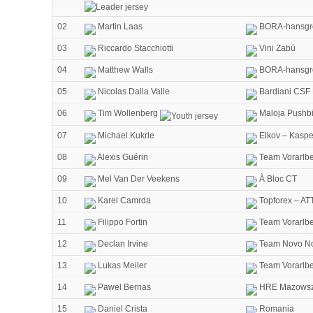
02
Martin Laas
BORA-hansgr
03
Riccardo Stacchiotti
Vini Zabú
04
Matthew Walls
BORA-hansgr
05
Nicolas Dalla Valle
Bardiani CSF 
06
Tim Wollenberg
Maloja Pushbi
07
Michael Kukrle
Elkov – Kaspe
08
Alexis Guérin
Team Vorarlb
09
Mel Van Der Veekens
À Bloc CT
10
Karel Camrda
Topforex – AT
11
Filippo Fortin
Team Vorarlb
12
Declan Irvine
Team Novo No
13
Lukas Meiler
Team Vorarlb
14
Pawel Bernas
HRE Mazowsze
15
Daniel Crista
Romania