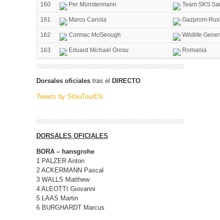
160
Per Münstermann
Team SKS Sa
161
Marco Canola
Gazprom-Rus
162
Cormac McGeough
Wildlife Gener
163
Eduard Michael Grosu
Romania
Dorsales oficiales
tras el
DIRECTO
Tweets by SibiuTourEN
DORSALES OFICIALES
BORA – hansgrohe
1 PALZER Anton
2 ACKERMANN Pascal
3 WALLS Matthew
4 ALEOTTI Giovanni
5 LAAS Martin
6 BURGHARDT Marcus