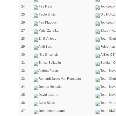
24
Petr Fiala
Topforex –
25
Paolo Simion
Giotti Vict
26
Petr Klabouch
Topforex –
27
Matej Zahalka
Elkov – Ka
28
Emil Vinjebo
Team Qhub
29
Andi Bajc
Felbermayr
30
Nils Sinschek
À Bloc CT
31
Enrico Battaglin
Bardiani C
32
Andrea Peron
Team Novo
33
Reinardt Janse Van Rensburg
Team Qhub
34
Joonas Henttala
Team Novo
35
David Lozano
Team Novo
36
Colin Stüssi
Team Vorar
37
Johannes Hodapp
Team SKS 