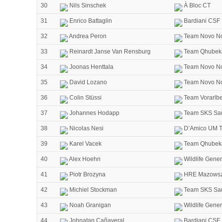
30
Nils Sinschek
À Bloc CT
31
Enrico Battaglin
Bardiani CSF 
32
Andrea Peron
Team Novo No
33
Reinardt Janse Van Rensburg
Team Qhubek
34
Joonas Henttala
Team Novo No
35
David Lozano
Team Novo No
36
Colin Stüssi
Team Vorarlb
37
Johannes Hodapp
Team SKS Sa
38
Nicolas Nesi
D’Amico UM T
39
Karel Vacek
Team Qhubek
40
Alex Hoehn
Wildlife Gener
41
Piotr Brozyna
HRE Mazowsze
42
Michiel Stockman
Team SKS Sa
43
Noah Granigan
Wildlife Gener
44
Johnatan Cañaveral
Bardiani CSF 