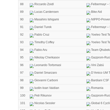
88
Riccardo Zoidl
Felbermayr – 
89
Lucas Carstensen
Bike Aid
90
Masahiro Ishigami
NIPPO-Proven
91
Daniel Turek
Felbermayr – 
92
Pablo Cruz
Yoeleo Test T
93
Timothy Coffey
Yoeleo Test T
94
Fabio Aru
Team Qhubek
95
Nikolay Cherkasov
Gazprom-Rus
96
Leonardo Tortomasi
Vini Zabú
97
Daniel Smarzaro
D’Amico UM T
98
Giovanni Carboni
Bardiani CSF 
99
Iustin-Ioan Vaidian
Romania
100
Petr Rikunov
Gazprom-Rus
101
Nicolas Sessler
Global 6 Cycl