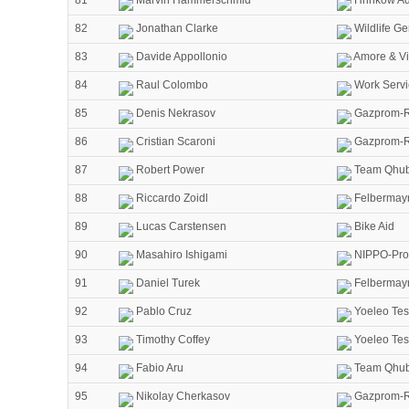
82
Jonathan Clarke
Wildlife Ge
83
Davide Appollonio
Amore & Vi
84
Raul Colombo
Work Servi
85
Denis Nekrasov
Gazprom-R
86
Cristian Scaroni
Gazprom-R
87
Robert Power
Team Qhub
88
Riccardo Zoidl
Felbermayr
89
Lucas Carstensen
Bike Aid
90
Masahiro Ishigami
NIPPO-Pro
91
Daniel Turek
Felbermayr
92
Pablo Cruz
Yoeleo Tes
93
Timothy Coffey
Yoeleo Tes
94
Fabio Aru
Team Qhub
95
Nikolay Cherkasov
Gazprom-R