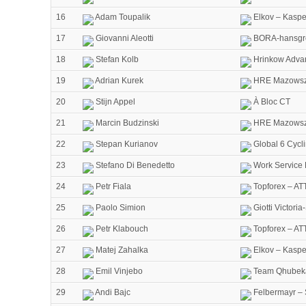
16
Adam Toupalik
Elkov – Kaspe
17
Giovanni Aleotti
BORA-hansgr
18
Stefan Kolb
Hrinkow Advar
19
Adrian Kurek
HRE Mazowsze
20
Stijn Appel
À Bloc CT
21
Marcin Budzinski
HRE Mazowsze
22
Stepan Kurianov
Global 6 Cycl
23
Stefano Di Benedetto
Work Service
24
Petr Fiala
Topforex – AT
25
Paolo Simion
Giotti Victori
26
Petr Klabouch
Topforex – AT
27
Matej Zahalka
Elkov – Kaspe
28
Emil Vinjebo
Team Qhubek
29
Andi Bajc
Felbermayr – 