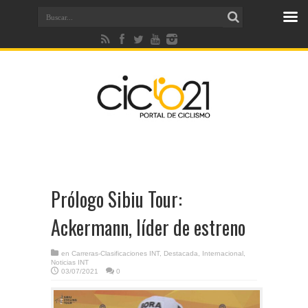
Prólogo Sibiu Tour:
Ackermann, líder de estreno
en
Carreras-Clasificaciones INT
,
Destacada
,
Internacional
,
Noticias INT
03/07/2021
0