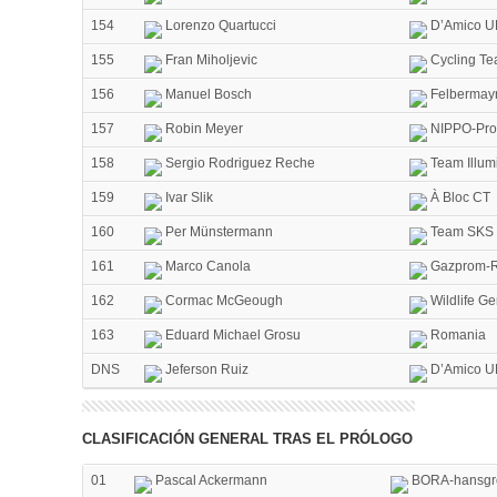
154
Lorenzo Quartucci
D’Amico U
155
Fran Miholjevic
Cycling Te
156
Manuel Bosch
Felbermayr
157
Robin Meyer
NIPPO-Pro
158
Sergio Rodriguez Reche
Team Illum
159
Ivar Slik
À Bloc CT
160
Per Münstermann
Team SKS 
161
Marco Canola
Gazprom-R
162
Cormac McGeough
Wildlife Ge
163
Eduard Michael Grosu
Romania
DNS
Jeferson Ruiz
D’Amico U
CLASIFICACIÓN GENERAL TRAS EL PRÓLOGO
01
Pascal Ackermann
BORA-hansgr