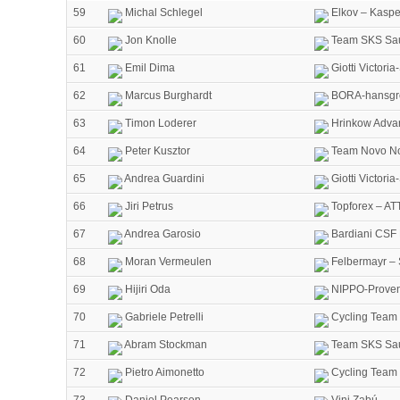
59
Michal Schlegel
Elkov – Kaspe
60
Jon Knolle
Team SKS Sa
61
Emil Dima
Giotti Victori
62
Marcus Burghardt
BORA-hansgr
63
Timon Loderer
Hrinkow Advar
64
Peter Kusztor
Team Novo No
65
Andrea Guardini
Giotti Victori
66
Jiri Petrus
Topforex – AT
67
Andrea Garosio
Bardiani CSF 
68
Moran Vermeulen
Felbermayr – 
69
Hijiri Oda
NIPPO-Proven
70
Gabriele Petrelli
Cycling Team 
71
Abram Stockman
Team SKS Sa
72
Pietro Aimonetto
Cycling Team 
73
Daniel Pearson
Vini Zabú