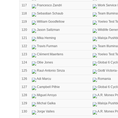
117
Francesco Zandri
Work Service
118
Sebastian Schaub
Team Illumina
119
William Goodfellow
Yoeleo Test T
120
Jason Saltzman
Wildlife Gener
121
Mika Heming
Maloja Pushbi
122
Travis Furman
Team Illumina
123
Clément Maertens
Yoeleo Test T
124
Ollie Jones
Global 6 Cycl
125
Raul-Antonio Sinza
Giotti Victori
126
Adi Marcu
Romania
127
Campbell Pithie
Global 6 Cycl
128
Miguel Arroyo
A.R. Monex Pr
129
Michal Galka
Maloja Pushbi
130
Jorge Valles
A.R. Monex Pr