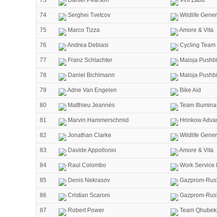
74
Serghei Tvetcov
Wildlife Gener
75
Marco Tizza
Amore & Vita
76
Andrea Debiasi
Cycling Team 
77
Franz Schlachter
Maloja Pushbi
78
Daniel Bichlmann
Maloja Pushbi
79
Adne Van Engelen
Bike Aid
80
Matthieu Jeannès
Team Illumina
81
Marvin Hammerschmid
Hrinkow Advar
82
Jonathan Clarke
Wildlife Gener
83
Davide Appollonio
Amore & Vita
84
Raul Colombo
Work Service
85
Denis Nekrasov
Gazprom-Rus
86
Cristian Scaroni
Gazprom-Rus
87
Robert Power
Team Qhubek