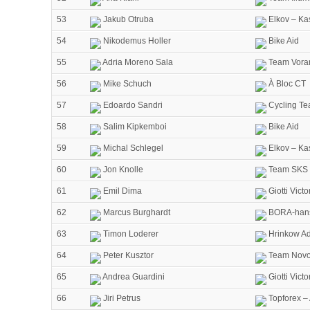
53
Jakub Otruba
Elkov – Ka
54
Nikodemus Holler
Bike Aid
55
Adria Moreno Sala
Team Vorar
56
Mike Schuch
À Bloc CT
57
Edoardo Sandri
Cycling Te
58
Salim Kipkemboi
Bike Aid
59
Michal Schlegel
Elkov – Ka
60
Jon Knolle
Team SKS 
61
Emil Dima
Giotti Vict
62
Marcus Burghardt
BORA-han
63
Timon Loderer
Hrinkow Ad
64
Peter Kusztor
Team Novo
65
Andrea Guardini
Giotti Vict
66
Jiri Petrus
Topforex –