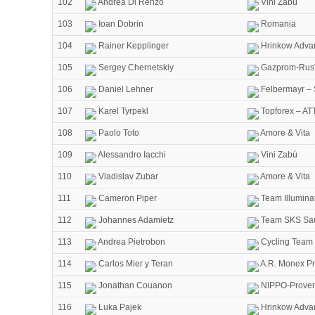
102
Andrea Di Renzo
Vini Zabú
103
Ioan Dobrin
Romania
104
Rainer Kepplinger
Hrinkow Advar
105
Sergey Chernetskiy
Gazprom-Rus
106
Daniel Lehner
Felbermayr – 
107
Karel Tyrpekl
Topforex – AT
108
Paolo Toto
Amore & Vita
109
Alessandro Iacchi
Vini Zabú
110
Vladislav Zubar
Amore & Vita
111
Cameron Piper
Team Illumina
112
Johannes Adamietz
Team SKS Sa
113
Andrea Pietrobon
Cycling Team 
114
Carlos Mier y Teran
A.R. Monex Pr
115
Jonathan Couanon
NIPPO-Proven
116
Luka Pajek
Hrinkow Advar