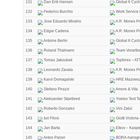
131
Dan Erik Hansen
Global 6 Cycl
132
Federico Burchio
Work Service
133
Jose Eduardo Miralrio
A.R. Monex Pr
134
Edgar Cadena
A.R. Monex Pr
135
Antoine Berlin
Global 6 Cycl
136
Roland Thalmann
Team Vorarlb
137
Tomas Jakoubek
Topforex – AT
138
Leonardo Zavala
A.R. Monex Pr
139
Karol Domagalski
HRE Mazowsze
140
Stefano Pirazzi
Amore & Vita
141
Aleksander Skjelbred
Yoeleo Test T
142
Roberto Gonzalez
Vini Zabú
143
Iuri Filosi
Giotti Victori
144
Jan Barta
Elkov – Kaspe
145
Anton Palzer
BORA-hansgr