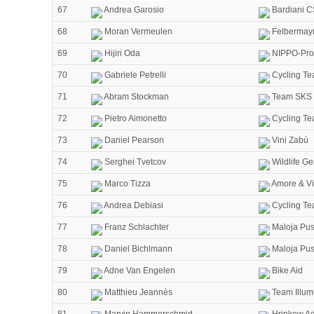
67
Andrea Garosio
Bardiani C
68
Moran Vermeulen
Felbermayr
69
Hijiri Oda
NIPPO-Pro
70
Gabriele Petrelli
Cycling Te
71
Abram Stockman
Team SKS 
72
Pietro Aimonetto
Cycling Te
73
Daniel Pearson
Vini Zabú
74
Serghei Tvetcov
Wildlife Ge
75
Marco Tizza
Amore & Vi
76
Andrea Debiasi
Cycling Te
77
Franz Schlachter
Maloja Pus
78
Daniel Bichlmann
Maloja Pus
79
Adne Van Engelen
Bike Aid
80
Matthieu Jeannès
Team Illum
81
Marvin Hammerschmid
Hrinkow Ad