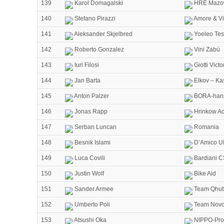
139
Karol Domagalski
HRE Mazow
140
Stefano Pirazzi
Amore & Vi
141
Aleksander Skjelbred
Yoeleo Tes
142
Roberto Gonzalez
Vini Zabú
143
Iuri Filosi
Giotti Vict
144
Jan Barta
Elkov – Ka
145
Anton Palzer
BORA-han
146
Jonas Rapp
Hrinkow Ad
147
Serban Luncan
Romania
148
Besnik Islami
D’Amico U
149
Luca Covili
Bardiani C
150
Justin Wolf
Bike Aid
151
Sander Armee
Team Qhub
152
Umberto Poli
Team Novo
153
Atsushi Oka
NIPPO-Pro