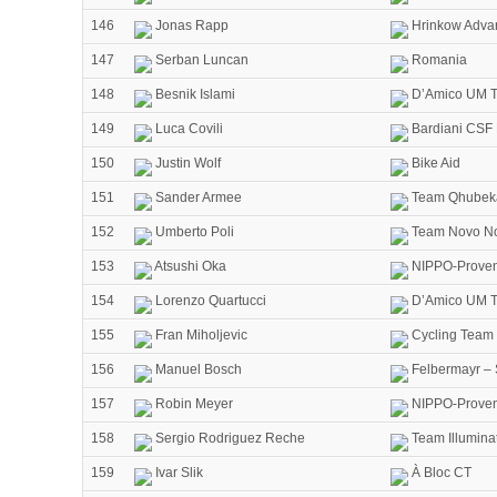
146
Jonas Rapp
Hrinkow Advar
147
Serban Luncan
Romania
148
Besnik Islami
D’Amico UM T
149
Luca Covili
Bardiani CSF 
150
Justin Wolf
Bike Aid
151
Sander Armee
Team Qhubek
152
Umberto Poli
Team Novo No
153
Atsushi Oka
NIPPO-Proven
154
Lorenzo Quartucci
D’Amico UM T
155
Fran Miholjevic
Cycling Team 
156
Manuel Bosch
Felbermayr – 
157
Robin Meyer
NIPPO-Proven
158
Sergio Rodriguez Reche
Team Illumina
159
Ivar Slik
À Bloc CT