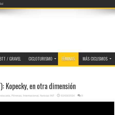
BTT / GRAVEL
CICLOTURISMO
FÉMINAS
MÁS CICLISMOS
): Kopecky, en otra dimensión
estacada
,
Féminas
,
Internacional
,
Noticias INT
02/03/2024
0