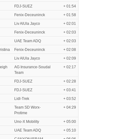
FDJ-SUEZ
+ 01:54
Fenix-Deceuninck
+ 01:58
Liv AlUla Jayco
+ 02:01
Fenix-Deceuninck
+ 02:03
UAE Team ADQ
+ 02:03
stina
Fenix-Deceuninck
+ 02:08
Liv AlUla Jayco
+ 02:09
eigh
AG Insurance-Soudal
+ 02:17
Team
FDJ-SUEZ
+ 02:28
FDJ-SUEZ
+ 03:41
Lidl-Trek
+ 03:52
Team SD Worx-
+ 04:29
Protime
Uno-X Mobility
+ 05:00
UAE Team ADQ
+ 05:10