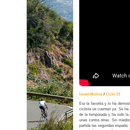
Israel Molina
/
Ciclo 21
Era la favorita y lo ha demos
ciclista se cuentan ya. Se ha
de la temporada y ha sido la
unas contra otras. Sin miedos
partida las segundas espada;