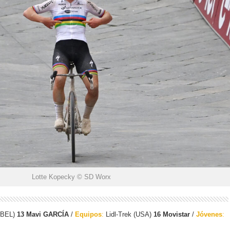
Lotte Kopecky © SD Worx
(BEL)
13 Mavi GARCÍA
/
Equipos
:
Lidl-Trek (USA)
16 Movistar
/
Jóvenes
: