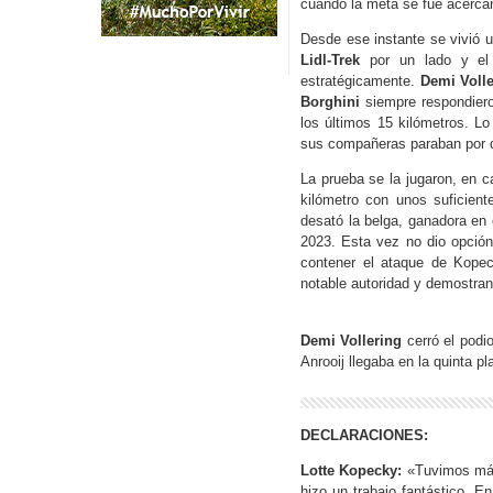
cuando la meta se fue acercan
Desde ese instante se vivió u
Lidl-Trek
por un lado y e
estratégicamente.
Demi Volle
Borghini
siempre respondieron
los últimos 15 kilómetros. Lo
sus compañeras paraban por d
La prueba se la jugaron, en 
kilómetro con unos suficien
desató la belga, ganadora e
2023. Esta vez no dio opción
contener el ataque de Kopec
notable autoridad y demostra
Demi Vollering
cerró el podi
Anrooij llegaba en la quinta pl
DECLARACIONES:
Lotte Kopecky:
«Tuvimos más
hizo un trabajo fantástico. E