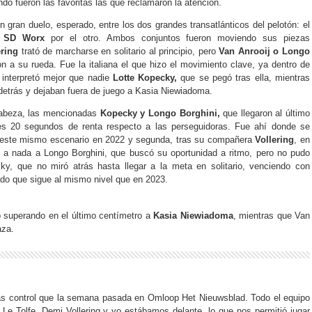
do fueron las favoritas las que reclamaron la atención.
n gran duelo, esperado, entre los dos grandes transatlánticos del pelotón: el
l
SD Worx
por el otro. Ambos conjuntos fueron moviendo sus piezas
ring
trató de marcharse en solitario al principio, pero
Van Anrooij o Longo
 a su rueda. Fue la italiana el que hizo el movimiento clave, ya dentro de
 interpretó mejor que nadie
Lotte Kopecky,
que se pegó tras ella, mientras
etrás y dejaban fuera de juego a Kasia Niewiadoma.
cabeza, las mencionadas
Kopecky y Longo Borghini,
que llegaron al último
tes 20 segundos de renta respecto a las perseguidoras. Fue ahí donde se
n este mismo escenario en 2022 y segunda, tras su compañera
Vollering
, en
 a nada a Longo Borghini, que buscó su oportunidad a ritmo, pero no pudo
ky, que no miró atrás hasta llegar a la meta en solitario, venciendo con
ndo que sigue al mismo nivel que en 2023.
o superando en el último centímetro a
Kasia Niewiadoma
, mientras que Van
aza.
 control que la semana pasada en Omloop Het Nieuwsblad. Todo el equipo
n Le Tolfe, Demi Vollering y yo estábamos delante, lo que nos permitió jugar