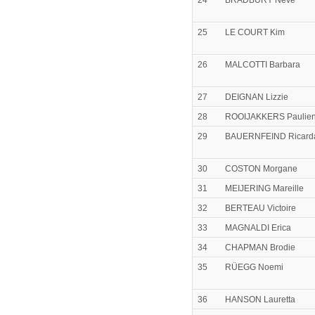
24
BRADBURY Neve
25
LE COURT Kim
26
MALCOTTI Barbara
27
DEIGNAN Lizzie
28
ROOIJAKKERS Paulie
29
BAUERNFEIND Ricard
30
COSTON Morgane
31
MEIJERING Mareille
32
BERTEAU Victoire
33
MAGNALDI Erica
34
CHAPMAN Brodie
35
RÜEGG Noemi
36
HANSON Lauretta