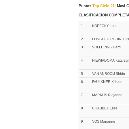
Puntos
Top Ciclo 21:
Mavi Ga
CLASIFICACIÓN COMPLET
1
KOPECKY Lotte
2
LONGO BORGHINI Eli
3
VOLLERING Demi
4
NIEWIADOMA Katarzy
5
VAN ANROOIJ Shirin
6
FAULKNER Kristen
7
MARKUS Riejanne
8
CHABBEY Elise
9
VOS Marianne