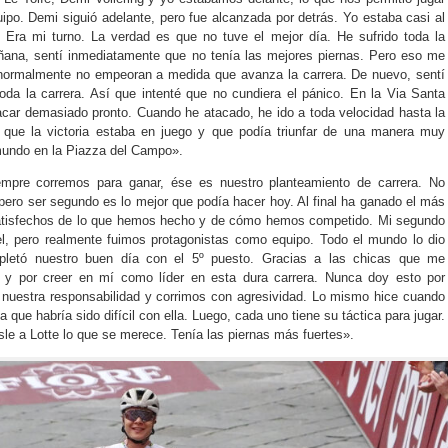
ipo. Demi siguió adelante, pero fue alcanzada por detrás. Yo estaba casi al
r. Era mi turno. La verdad es que no tuve el mejor día. He sufrido toda la
ñana, sentí inmediatamente que no tenía las mejores piernas. Pero eso me
normalmente no empeoran a medida que avanza la carrera. De nuevo, sentí
oda la carrera. Así que intenté que no cundiera el pánico. En la Via Santa
acar demasiado pronto. Cuando he atacado, he ido a toda velocidad hasta la
 que la victoria estaba en juego y que podía triunfar de una manera muy
undo en la Piazza del Campo».
mpre corremos para ganar, ése es nuestro planteamiento de carrera. No
 pero ser segundo es lo mejor que podía hacer hoy. Al final ha ganado el más
satisfechos de lo que hemos hecho y de cómo hemos competido. Mi segundo
el, pero realmente fuimos protagonistas como equipo. Todo el mundo lo dio
pletó nuestro buen día con el 5º puesto. Gracias a las chicas que me
io y por creer en mí como líder en esta dura carrera. Nunca doy esto por
nuestra responsabilidad y corrimos con agresividad. Lo mismo hice cuando
 que habría sido difícil con ella. Luego, cada uno tiene su táctica para jugar.
sle a Lotte lo que se merece. Tenía las piernas más fuertes».