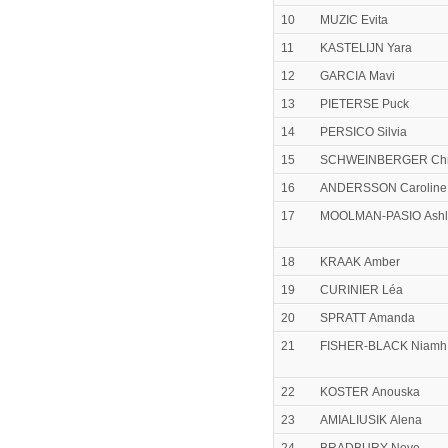
10
MUZIC Evita
11
KASTELIJN Yara
12
GARCIA Mavi
13
PIETERSE Puck
14
PERSICO Silvia
15
SCHWEINBERGER Chri
16
ANDERSSON Caroline
17
MOOLMAN-PASIO Ashl
18
KRAAK Amber
19
CURINIER Léa
20
SPRATT Amanda
21
FISHER-BLACK Niamh
22
KOSTER Anouska
23
AMIALIUSIK Alena