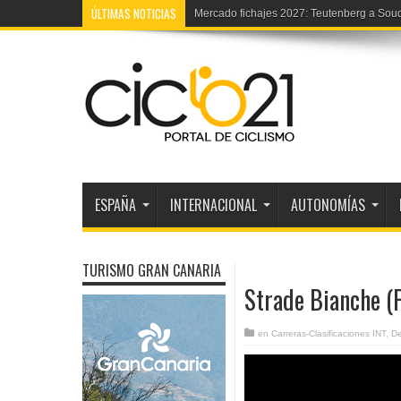
ÚLTIMAS NOTICIAS
Europeo trial: La selección española
ESPAÑA
INTERNACIONAL
AUTONOMÍAS
TURISMO GRAN CANARIA
Strade Bianche (F
en
Carreras-Clasificaciones INT
,
D