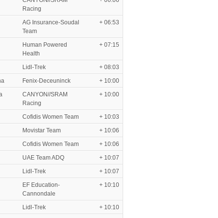
CANYON//SRAM
+ 06:06
Racing
AG Insurance-Soudal
+ 06:53
Team
Human Powered
+ 07:15
Health
Lidl-Trek
+ 08:03
na
Fenix-Deceuninck
+ 10:00
a
CANYON//SRAM
+ 10:00
Racing
Cofidis Women Team
+ 10:03
Movistar Team
+ 10:06
Cofidis Women Team
+ 10:06
UAE Team ADQ
+ 10:07
Lidl-Trek
+ 10:07
EF Education-
+ 10:10
Cannondale
Lidl-Trek
+ 10:10