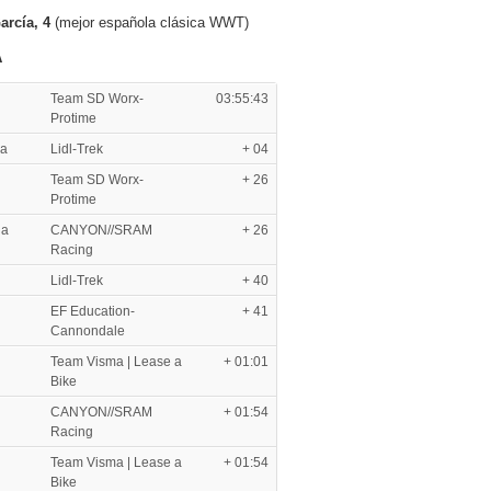
rcía, 4
(mejor española clásica WWT)
A
Team SD Worx-
03:55:43
Protime
sa
Lidl-Trek
+ 04
Team SD Worx-
+ 26
Protime
na
CANYON//SRAM
+ 26
Racing
Lidl-Trek
+ 40
EF Education-
+ 41
Cannondale
Team Visma | Lease a
+ 01:01
Bike
CANYON//SRAM
+ 01:54
Racing
Team Visma | Lease a
+ 01:54
Bike