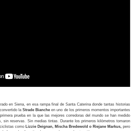
trado en Siena, en esa rampa final de Santa Caterina donde tantas historias
 convertido la
Strade Bianche
en uno de los primeros momentos importantes
 primera prueba en la que las mejores corredoras del mundo se han medido
, sin reservas. Sin medias tintas. Durante los primeros kilómetros tomaron
 ciclistas como
Lizzie Deignan, Mischa Bredewold o Riejane Markus,
pero