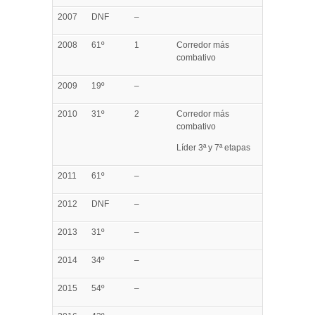
2007
DNF
–
2008
61º
1
Corredor más
combativo
2009
19º
–
2010
31º
2
Corredor más
combativo
Líder 3ª y 7ª etapas
2011
61º
–
2012
DNF
–
2013
31º
–
2014
34º
–
2015
54º
–