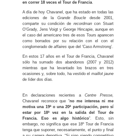
en correr 18 veces el Tour de Francia
.
A día de hoy Chavanel, que ha estado en todas las
ediciones de la
Grande Boucle
desde 2001,
comparte su condición de
recordman
con Stuart
O’Grady, Jens Voigt y George Hincapie, aunque en
el caso del americano tres de esos Tours aparecen
como borrados por su relación con el con el
conglomerado de
affaires
que del ‘Caso Armstrong’.
En estos 17 años en el Tour de Francia, Chavanel
sólo ha sumado dos abandonos (2007 y 2012)
mientras que ha levantado los brazos en tres
ocasiones y, sobre todo, ha vestido el
maillot jaune
de líder dos días.
En declaraciones recientes a
Centre Presse,
Chavanel reconoce que “
no me interesa ni me
motiva una 19ª o una 20ª participación, pero sí
estar por 18ª vez en la salida del Tour de
Francia. Eso es algo histórico
”. Esto, sin
embargo, no significa que ese 18º Tour de Francia
tenga que suponer, necesariamente, el punto y final
a su carrera deportiva. “Si sigo siendo competitivo