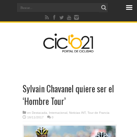
Sylvain Chavanel quiere ser el
‘Hombre Tour’
en
Destacada
,
Internacional
,
Noticias INT
,
Tour de Francia
16/11/2017
0