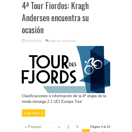
4ª Tour Fiordos: Kragh
Andersen encuentra su
ocasión
03/09/2016
Deja un comentario
Clasificaciones e información de la 4ª etapa de la
ronda noruega 2.1 UCI Europa Tour
Leer más »
« Primero
...
«
2
3
Página 4 di 10