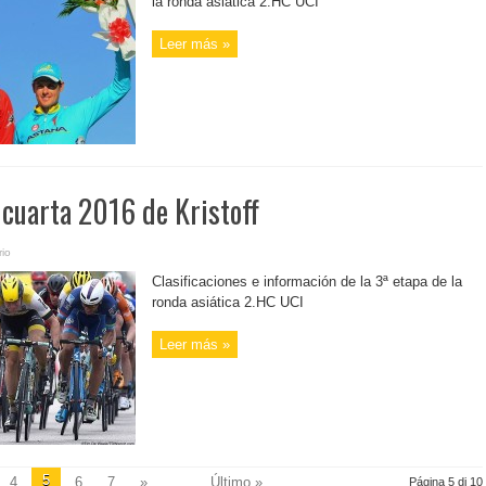
la ronda asiática 2.HC UCI
Leer más »
 cuarta 2016 de Kristoff
io
Clasificaciones e información de la 3ª etapa de la
ronda asiática 2.HC UCI
Leer más »
5
4
6
7
»
...
Último »
Página 5 di 10