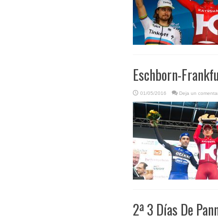
Eschborn-Frankfu
01/05/2016
Deja un comentar
2ª 3 Días De Pann