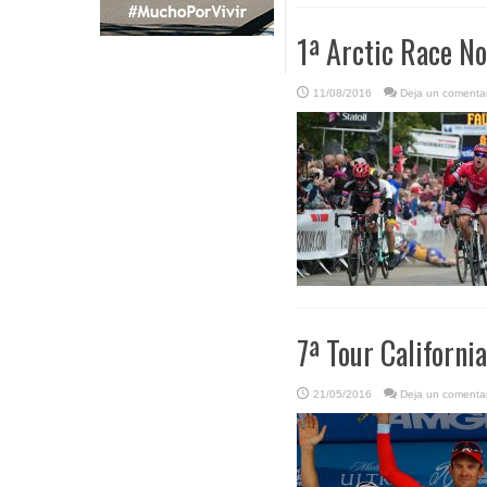
1ª Arctic Race No
11/08/2016
Deja un comentar
7ª Tour California
21/05/2016
Deja un comentar