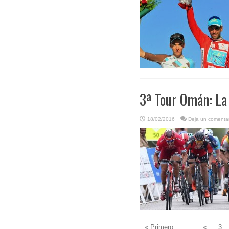
3ª Tour Omán: La
18/02/2016
Deja un comentar
« Primero
...
«
3