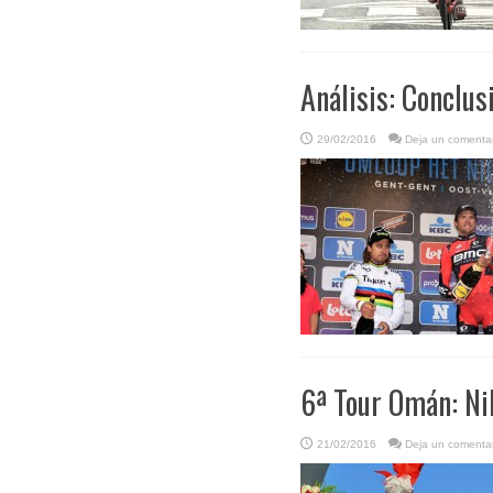
Análisis: Conclus
29/02/2016
Deja un comentar
6ª Tour Omán: Nib
21/02/2016
Deja un comentar