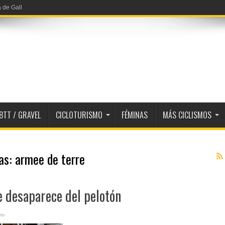
a de Gall
, líder
BTT / GRAVEL
CICLOTURISMO
FÉMINAS
MÁS CICLISMOS
tas:
armee de terre
e desaparece del pelotón
io