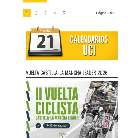
1
2
3
4
5
»
Página 1 di 5
VUELTA CASTILLA-LA MANCHA LEADER 2026