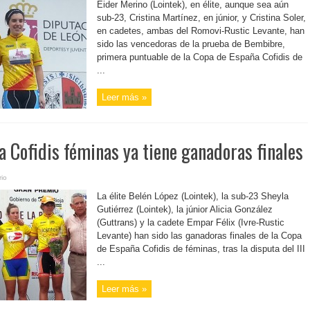
Eider Merino (Lointek), en élite, aunque sea aún
sub-23, Cristina Martínez, en júnior, y Cristina Soler,
en cadetes, ambas del Romovi-Rustic Levante, han
sido las vencedoras de la prueba de Bembibre,
primera puntuable de la Copa de España Cofidis de
...
Leer más »
 Cofidis féminas ya tiene ganadoras finales
io
La élite Belén López (Lointek), la sub-23 Sheyla
Gutiérrez (Lointek), la júnior Alicia González
(Guttrans) y la cadete Empar Félix (Ivre-Rustic
Levante) han sido las ganadoras finales de la Copa
de España Cofidis de féminas, tras la disputa del III
...
Leer más »