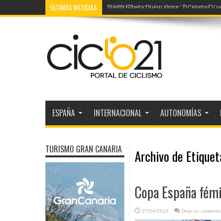
ÚLTIMAS NOTICIAS
2ª Volta Portugal: La etapa en directo TV
ESPAÑA
INTERNACIONAL
AUTONOMÍAS
TURISMO GRAN CANARIA
Archivo de Etique
Copa España fémin
27/04/2014
Deja un comentar