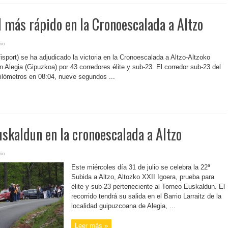
l más rápido en la Cronoescalada a Altzo
io
isport) se ha adjudicado la victoria en la Cronoescalada a Altzo-Altzoko
n Alegia (Gipuzkoa) por 43 corredores élite y sub-23. El corredor sub-23 del
ilómetros en 08:04, nueve segundos ...
uskaldun en la cronoescalada a Altzo
io
Este miércoles día 31 de julio se celebra la 22ª
Subida a Altzo, Altozko XXII Igoera, prueba para
élite y sub-23 perteneciente al Torneo Euskaldun. El
recorrido tendrá su salida en el Barrio Larraitz de la
localidad guipuzcoana de Alegia, ...
Leer más »