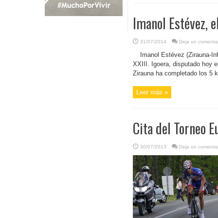
Imanol Estévez, e
31/07/2014
Deja un comentar
Imanol Estévez (Zirauna-Inf
XXIII. Igoera, disputado hoy e
Zirauna ha completado los 5 k
Leer más »
Cita del Torneo E
30/07/2013
Deja un comentar