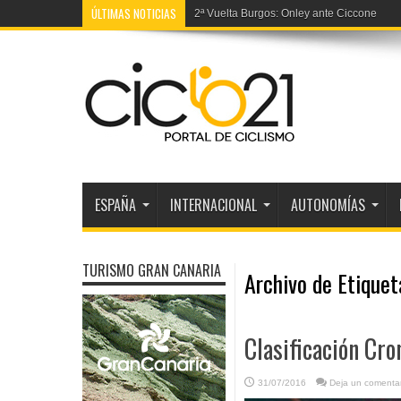
ÚLTIMAS NOTICIAS
2ª Vuelta Burgos: Onley ante Ciccone
ESPAÑA
INTERNACIONAL
AUTONOMÍAS
TURISMO GRAN CANARIA
Archivo de Etique
Clasificación Cro
31/07/2016
Deja un comentar