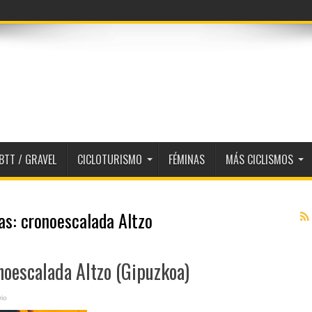
BTT / GRAVEL
CICLOTURISMO
FÉMINAS
MÁS CICLISMOS
tas:
cronoescalada Altzo
noescalada Altzo (Gipuzkoa)
io